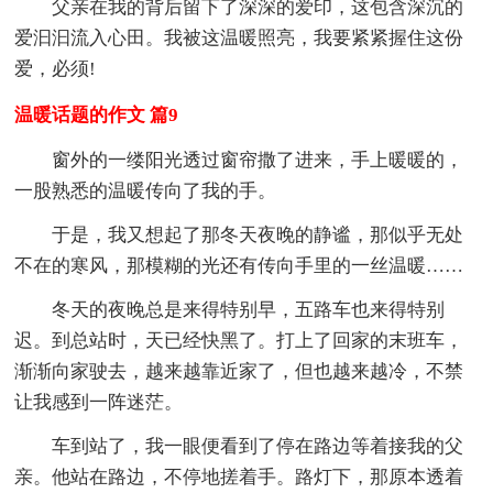
父亲在我的背后留下了深深的爱印，这包含深沉的
爱汩汩流入心田。我被这温暖照亮，我要紧紧握住这份
爱，必须!
温暖话题的作文 篇9
窗外的一缕阳光透过窗帘撒了进来，手上暖暖的，
一股熟悉的温暖传向了我的手。
于是，我又想起了那冬天夜晚的静谧，那似乎无处
不在的寒风，那模糊的光还有传向手里的一丝温暖……
冬天的夜晚总是来得特别早，五路车也来得特别
迟。到总站时，天已经快黑了。打上了回家的末班车，
渐渐向家驶去，越来越靠近家了，但也越来越冷，不禁
让我感到一阵迷茫。
车到站了，我一眼便看到了停在路边等着接我的父
亲。他站在路边，不停地搓着手。路灯下，那原本透着