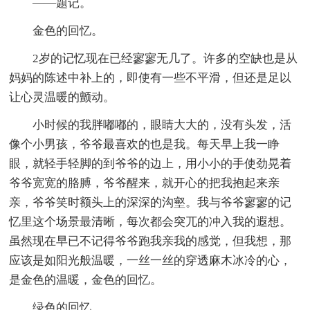
——题记。
金色的回忆。
2岁的记忆现在已经寥寥无几了。许多的空缺也是从
妈妈的陈述中补上的，即使有一些不平滑，但还是足以
让心灵温暖的颤动。
小时候的我胖嘟嘟的，眼睛大大的，没有头发，活
像个小男孩，爷爷最喜欢的也是我。每天早上我一睁
眼，就轻手轻脚的到爷爷的边上，用小小的手使劲晃着
爷爷宽宽的胳膊，爷爷醒来，就开心的把我抱起来亲
亲，爷爷笑时额头上的深深的沟壑。我与爷爷寥寥的记
忆里这个场景最清晰，每次都会突兀的冲入我的遐想。
虽然现在早已不记得爷爷跑我亲我的感觉，但我想，那
应该是如阳光般温暖，一丝一丝的穿透麻木冰冷的心，
是金色的温暖，金色的回忆。
绿色的回忆。