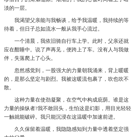
淡的一层。
我渴望父亲能与我畅谈，给予我温暖，我持续的等
待着，但日子总如流水一般从我手心流过。
一个清晨，我依旧骑自行车上学。此时，父亲还就
应在酣睡中。说了声再见，便跨上了车。没有人与我做
伴，失落爬上了心头。
忽然感觉到，一股强大的力量朝我涌来，背上暖暖
的，是那么坚定与剧烈。我被这暖流包裹了，吹也吹不
散。
这种力量在使劲凝聚，在空气中构成庇荫。谁是这
力量的操纵者?我不敢回头，生怕这是幻影，用目光轻轻
一触就能破碎。我只能沉浸在这温暖中加速前进。
久久保留着温暖，我隐隐感知到力量中透着坚定强