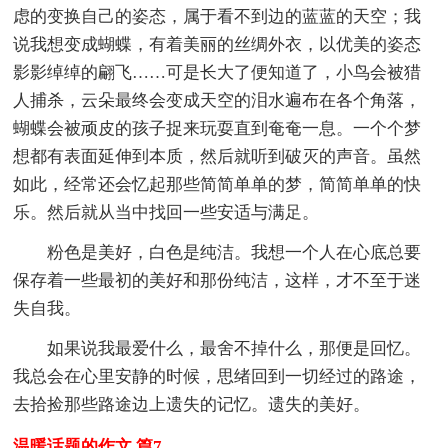
虑的变换自己的姿态，属于看不到边的蓝蓝的天空；我
说我想变成蝴蝶，有着美丽的丝绸外衣，以优美的姿态
影影绰绰的翩飞……可是长大了便知道了，小鸟会被猎
人捕杀，云朵最终会变成天空的泪水遍布在各个角落，
蝴蝶会被顽皮的孩子捉来玩耍直到奄奄一息。一个个梦
想都有表面延伸到本质，然后就听到破灭的声音。虽然
如此，经常还会忆起那些简简单单的梦，简简单单的快
乐。然后就从当中找回一些安适与满足。
粉色是美好，白色是纯洁。我想一个人在心底总要
保存着一些最初的美好和那份纯洁，这样，才不至于迷
失自我。
如果说我最爱什么，最舍不掉什么，那便是回忆。
我总会在心里安静的时候，思绪回到一切经过的路途，
去拾捡那些路途边上遗失的记忆。遗失的美好。
温暖话题的作文 篇7