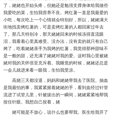
了，姥姥也开始头疼，但她还是勉强支撑身体给我做些
我爱吃的菜，生怕我营养不良。烤红薯一直是我最爱的
小吃，每次吃上一个心情就会特别好，所以，姥姥满大
街地找卖烤红薯的，可是卖烤红薯的人都回家过年去
了。那几天特别冷，那天姥姥回来的时候冻得直流眼
泪，我看着心里真难受。没办法，没有卖的就只有自己
烤了，吃着姥姥亲手为我烤的红薯，我觉得那种甜味不
是一般的甜，还充满了姥姥对我的爱。这时我心里被姥
姥对我的关怀倍至充斥着。我睡觉的时候，姥姥还总是
一会儿就进来看一眼我，生怕我受凉。
高烧三天都没退，妈妈和姥姥带我去了医院。抽血
是我最怕的事，我紧紧握着姥姥的手，看到血经过针管
流进了试管儿里，针被拔出的一瞬间，姥姥紧紧地帮我
按住针眼。我想自己按着，姥
姥可能是不放心，说什么也要帮我。医生给我开了