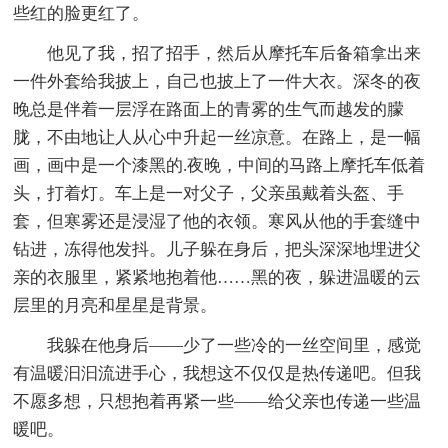
些红的脸更红了。
他见了我，招了招手，然后从摩托车后备箱拿出来
一件外套给我披上，自己也披上了一件大衣。深冬的夜
晚总是伴着一层浮在路面上的青雾的生气而越发的朦
胧，不由地让人从心中升起一丝凉意。在路上，是一幅
画，画中是一个漆黑的.夜晚，中间的马路上摩托车低着
头，打着灯。车上是一对父子，父亲虽戴着头盔、手
套，但寒雾还是浸湿了他的衣领。寒风从他的手套缝中
钻进，冻得他发抖。儿子躲在身后，把头深深地埋进父
亲的衣服里，紧紧地抱着他……黑的夜，躲进温暖的云
层里的月亮和星星是背景。
我躲在他身后——少了一些冷的一丝空间里，感觉
有温暖汩汩流进手心，我想这不仅仅是热传递吧。但我
不愿多想，只想抱着再紧一些——给父亲也传递一些温
暖吧。