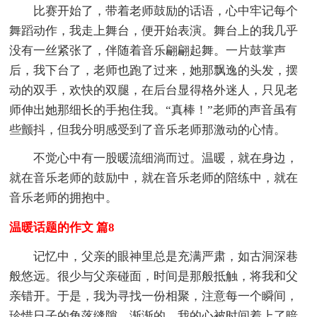
比赛开始了，带着老师鼓励的话语，心中牢记每个
舞蹈动作，我走上舞台，便开始表演。舞台上的我几乎
没有一丝紧张了，伴随着音乐翩翩起舞。一片鼓掌声
后，我下台了，老师也跑了过来，她那飘逸的头发，摆
动的双手，欢快的双腿，在后台显得格外迷人，只见老
师伸出她那细长的手抱住我。“真棒！”老师的声音虽有
些颤抖，但我分明感受到了音乐老师那激动的心情。
不觉心中有一股暖流细淌而过。温暖，就在身边，
就在音乐老师的鼓励中，就在音乐老师的陪练中，就在
音乐老师的拥抱中。
温暖话题的作文 篇8
记忆中，父亲的眼神里总是充满严肃，如古洞深巷
般悠远。很少与父亲碰面，时间是那般抵触，将我和父
亲错开。于是，我为寻找一份相聚，注意每一个瞬间，
珍惜日子的角落缝隙。渐渐的，我的心被时间着上了暗