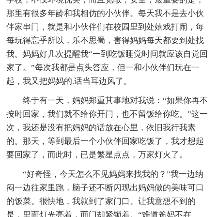
那里有很多年龄和我相仿的小伙伴。每天我不是去小伙
伴家串门，就是和小伙伴们在校园里到处嬉戏打闹，每
每玩得忘乎所以，乐不思蜀，害得妈妈每天都要到处找
我。妈妈好几次提醒我“一到吃饭睡觉时间就应该自觉回
家了。”每次我都是点头答应，但一和小伙伴们玩在一
起，我又把妈妈的.话当耳边风了。
终于有一天，妈妈郑重其事地对我说：“如果你再不
按时回家，我们就不给你开门，也不留饭给你吃。”这一
次，我还是没有把妈妈的话放在心里，依旧我行我素
的。那天，等到最后一个小伙伴回家吃饭了，我才想起
要回家了，而此时，已是繁星点点，万家灯火了。
“好奇怪，今天怎么不见妈妈来找我的？”我一边纳
闷一边往家里跑，脑子还不断闪现出妈妈做的美味可口
的饭菜。很快地，我就到了家门口。让我意想不到的
是，里面灯光亮着，而门却紧锁着。“难道爸妈不在