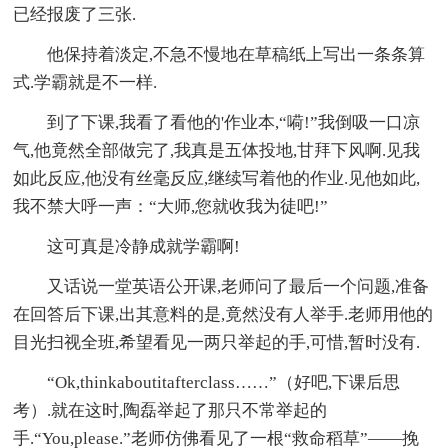
已经报废了三张.
他保持着淡定,不急不慢地在草稿纸上写出一条条算
式.学霸就是不一样.
到了下课,我看了看他的'作业本,“嗬!”我倒吸一口凉
气,他竟然全部做完了,我真是五体投地,甘拜下风啊.见我
如此反应,他没有丝毫反应,继续写着他的作业.见他如此,
我不禁大呼一声：“大师,您就收我为徒吧!”
这可真是冷静成就学霸啊!
又话说一堂英语公开课,老师问了最后一个问题,准备
在回答后下课,出其意料的是,竟然没有人举手.老师用他的
目光扫视全班,希望看见一两只举起的手,可惜,暂时没有.
“Ok,thinkaboutitafterclass……”（好吧,下课后思
考）.就在这时,陶磊举起了那只不常举起的
手.“You,please.”老师仿佛看见了一根“救命稻草”——挽