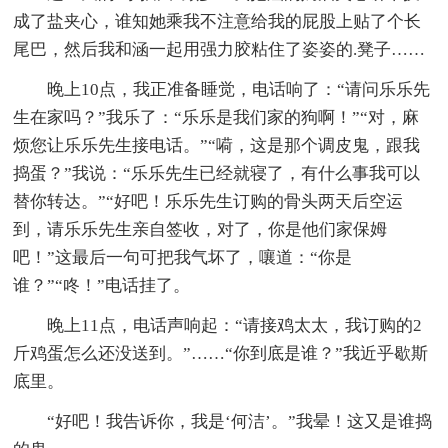
成了盐夹心，谁知她乘我不注意给我的屁股上贴了个长
尾巴，然后我和涵一起用强力胶粘住了姿姿的.凳子……
晚上10点，我正准备睡觉，电话响了：“请问乐乐先
生在家吗？”我乐了：“乐乐是我们家的狗啊！”“对，麻
烦您让乐乐先生接电话。”“嗬，这是那个调皮鬼，跟我
捣蛋？”我说：“乐乐先生已经就寝了，有什么事我可以
替你转达。”“好吧！乐乐先生订购的骨头两天后空运
到，请乐乐先生亲自签收，对了，你是他们家保姆
吧！”这最后一句可把我气坏了，嚷道：“你是
谁？”“咚！”电话挂了。
晚上11点，电话声响起：“请接鸡太太，我订购的2
斤鸡蛋怎么还没送到。”……“你到底是谁？”我近乎歇斯
底里。
“好吧！我告诉你，我是‘何洁’。”我晕！这又是谁捣