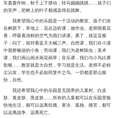
车轰轰作响，秋千上下摆动，转马蹦蹦跳跳……孩子们
的笑声，把树上的叶子都感染得在跳舞。
我希望我心中的乐园是一个活动的教室。孩子们坐
在树荫下，草地上，花丛边听课，做作业。老师闻着花
香，呼吸着清鲜的空气为我们讲课。累了，就逗逗猴
子：闷了，就对着蓝天大喊三声。自然课，我们在小溪
中观察畅游的小鱼；劳动课，我们为老树除虫；美术
课，我们画山画水画花画草；音乐课，我们与小鸟比赛
歌喉……教室就是大自然，学习就是生活。老师不必粉
尘沾发，学生也不必如同笼中之鸟。一切都是那么愉
快，自然。
我还希望我心中的乐园是无国界的儿童村。白皮
肤、黄皮肤、黑皮肤……所有的儿童都可以在乐园里愉
快地生活，都可以远离饥饿、寒冷、孤独、痛苦，都可
以远离战争、远离死亡。