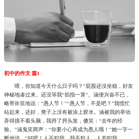
初中的作文 篇1
喂，你知道今天什么日子吗？”屁股还没坐稳，好友
神秘地凑过来。还没等我“掐指一算”。涵便兴奋不已，
略带诈笑地说：“愚人节！”“愚人节，不是吧？”我慌忙
站起来，还好，凳子上没有被涂上胶水。涵被我的举动
弄得摸不着头脑，我捋了捋头发，傻笑：“去年的经
验。”涵鬼笑两声：“你要小心再成为愚人哦！”她一字一
断地说。“好吧！人不犯我，我不犯人，人若犯我，