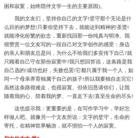
困和寂寞，始终陪伴文学一生的主要原因)。
我的文友们，坚持你自己的文字!坚守那个无论是什
么目的的梦想!只要你坚持下去，就能达到精神的'圣贤!
就能净化纷繁的欲念，重新找回那一份纯真与明净。我
很赞赏一位文友写的一段自己对文学创作的感受：身边
的亲人和朋友总是问，为什么不给我们多宣传下自己?就
只顾着自己守在那份寂寞中?我只想回答说，这条路是我
自己选的!成功也好，失败也罢!它都只属于我一个人，如
同一个母亲养育独属于自己的孩子!所以我要独自走完它!
虽然这条路很难走，也很寂寞。但依旧恳请你们，让我
随着我的心、陪着我的梦、一直走下去!直至生命的尽头!
这也提示我：更重要的是，在写作学习中，学好怎
样做人吧。就像另一个文友所说：文字的坚守，生命的
寄托，在精神世界畅游，就不惧怕一个人的寂寞。