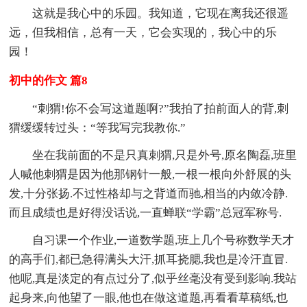
这就是我心中的乐园。我知道，它现在离我还很遥
远，但我相信，总有一天，它会实现的，我心中的乐
园！
初中的作文 篇8
“刺猬!你不会写这道题啊?”我拍了拍前面人的背,刺
猬缓缓转过头：“等我写完我教你.”
坐在我前面的不是只真刺猬,只是外号,原名陶磊,班里
人喊他刺猬是因为他那钢针一般,一根一根向外舒展的头
发,十分张扬.不过性格却与之背道而驰,相当的内敛冷静.
而且成绩也是好得没话说,一直蝉联“学霸”总冠军称号.
自习课一个作业,一道数学题,班上几个号称数学天才
的高手们,都已急得满头大汗,抓耳挠腮,我也是冷汗直冒.
他呢,真是淡定的有点过分了,似乎丝毫没有受到影响.我站
起身来,向他望了一眼,他也在做这道题,再看看草稿纸,也