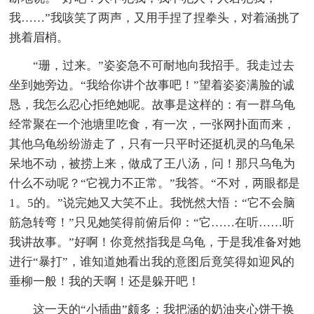
我……”我咳笑了两声，又用手捏了捏拳头，对着涵挑了
挑着眉梢。
“珊，过来。”姿姿急不可耐地向我招手。我走过去
坐到她旁边。“我给你讲个故事吧！”望着姿姿满脸的诚
恳，我怎么忍心拒绝她呢。故事是这样的：有一群乌龟
经常聚在一个池塘里吃食，有一次，一张网扑面而来，
其他乌龟纷纷游走了，只有一只平时还挺机灵的乌龟呆
呆地不动，被捞上来，做成了王八汤，问！那只乌龟为
什么不动呢？“它视力不正常。”我答。“不对，两眼都是
1。5的。”说完她又大笑不止。我恍然大悟：“它不会脑
筋急转弯！”只见她笑得前俯后仰：“它……在听……听
我讲故事。”好啊！你竟然指我是乌龟，于是我准备对她
进行“暴打”，谁知道她看出我的意图后竟笑得如迎风的
垂柳一般！我的天啊！还是躲开吧！
这一天的“小插曲”颇多：我把涵的奶油夹心饼干换