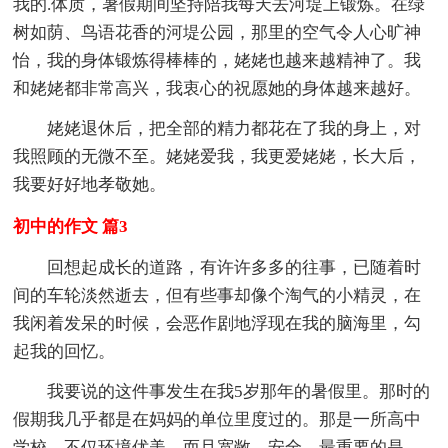
我的.体质，暑假期间坚持陪我每天去河堤上锻炼。在绿
树如荫、鸟语花香的河堤公园，那里的空气令人心旷神
怡，我的身体锻炼得棒棒的，姥姥也越来越精神了。我
和姥姥都非常高兴，我衷心的祝愿她的身体越来越好。
姥姥退休后，把全部的精力都花在了我的身上，对
我照顾的无微不至。姥姥爱我，我更爱姥姥，长大后，
我要好好地孝敬她。
初中的作文 篇3
回想起成长的道路，有许许多多的往事，已随着时
间的车轮淡然逝去，但有些事却像个淘气的小精灵，在
我闲着发呆的时候，会恶作剧地浮现在我的脑海里，勾
起我的回忆。
我要说的这件事发生在我5岁那年的暑假里。那时的
假期我几乎都是在妈妈的单位里度过的。那是一所高中
学校，不仅环境优美，而且宽敞，安全，最重要的是，