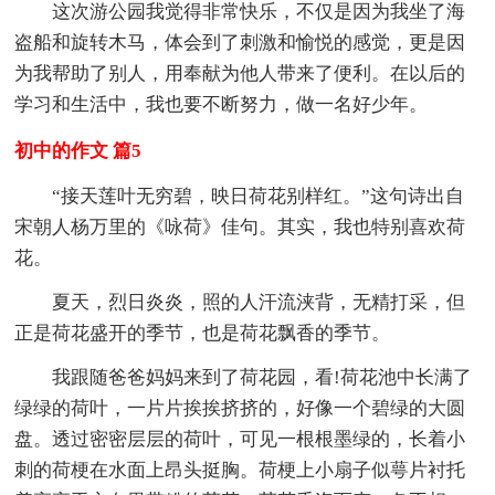
这次游公园我觉得非常快乐，不仅是因为我坐了海
盗船和旋转木马，体会到了刺激和愉悦的感觉，更是因
为我帮助了别人，用奉献为他人带来了便利。在以后的
学习和生活中，我也要不断努力，做一名好少年。
初中的作文 篇5
“接天莲叶无穷碧，映日荷花别样红。”这句诗出自
宋朝人杨万里的《咏荷》佳句。其实，我也特别喜欢荷
花。
夏天，烈日炎炎，照的人汗流浃背，无精打采，但
正是荷花盛开的季节，也是荷花飘香的季节。
我跟随爸爸妈妈来到了荷花园，看!荷花池中长满了
绿绿的荷叶，一片片挨挨挤挤的，好像一个碧绿的大圆
盘。透过密密层层的荷叶，可见一根根墨绿的，长着小
刺的荷梗在水面上昂头挺胸。荷梗上小扇子似萼片衬托