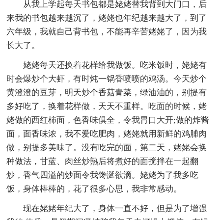
从我上学起每天书包都是姥姥替我背到大门口，后
来我的书包越来越沉了，姥姥也年纪越来越大了，到了
六年级，我就自己背书包，不能再辛苦姥姥了，因为我
长大了。
姥姥每天还换着花样给我做饭。吃米饭时，姥姥有
时会爆炒个大虾，有时炖一锅香喷喷的鸡汤。今天炒个
黄澄澄的豆芽，明天炒个香菇青菜，绿油油的，别提有
多好吃了，换着花样做，天天不重样。吃面的时候，姥
姥做的西红柿面，色香味俱全，令我胃口大开;做的炸酱
面，面香味浓，我不爱吃肥肉，姥姥就用新鲜的鸡脯肉
做，别提多美味了。没有吃完的面，第二天，姥姥会换
种做法，甘蓝、肉丝炒熟后将煮好的面搅拌在一起翻
炒，香气四溢的炒面令我馋涎欲滴。姥姥为了我多吃
饭，身体棒棒的，花了很多心思，我非常感动。
现在姥姥年纪大了，身体一直不好，但是为了增强