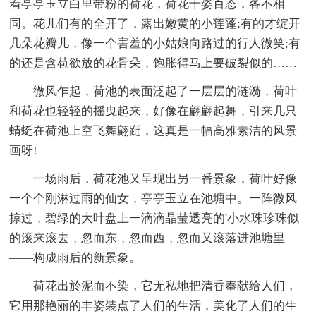
着亭亭玉立白里带粉的荷花，荷花千姿百态，各不相
同。花儿们有的全开了，露出嫩黄的小莲蓬;有的才绽开
几朵花瓣儿，像一个害羞的小姑娘向路过的行人微笑;有
的还是含苞欲放的花骨朵，饱胀得马上要破裂似的……
微风乍起，荷池的表面泛起了一层层的涟漪，荷叶
和荷花也轻轻的摇曳起来，好像在翩翩起舞，引来几只
蜻蜓在荷池上空飞舞翩跹，这真是一幅高雅素洁的风景
画呀!
一场雨后，荷花池又呈现出另一番景象，荷叶好像
一个个刚淋过雨的仙女，亭亭玉立在池塘中。一阵微风
掠过，碧绿的大叶盘上一滴滴晶莹透亮的'小水珠珍珠似
的滚来滚去，忽而东，忽而西，忽而又滚落进池塘里
——构成雨后的新景象。
荷花出於泥而不染，它无私地把清香奉献给人们，
它用那艳丽的丰姿装点了人们的生活，美化了人们的生