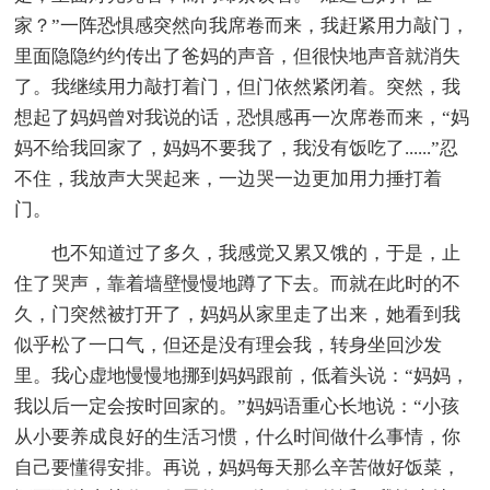
家？”一阵恐惧感突然向我席卷而来，我赶紧用力敲门，
里面隐隐约约传出了爸妈的声音，但很快地声音就消失
了。我继续用力敲打着门，但门依然紧闭着。突然，我
想起了妈妈曾对我说的话，恐惧感再一次席卷而来，“妈
妈不给我回家了，妈妈不要我了，我没有饭吃了......”忍
不住，我放声大哭起来，一边哭一边更加用力捶打着
门。
也不知道过了多久，我感觉又累又饿的，于是，止
住了哭声，靠着墙壁慢慢地蹲了下去。而就在此时的不
久，门突然被打开了，妈妈从家里走了出来，她看到我
似乎松了一口气，但还是没有理会我，转身坐回沙发
里。我心虚地慢慢地挪到妈妈跟前，低着头说：“妈妈，
我以后一定会按时回家的。”妈妈语重心长地说：“小孩
从小要养成良好的生活习惯，什么时间做什么事情，你
自己要懂得安排。再说，妈妈每天那么辛苦做好饭菜，