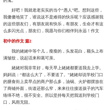
的鬼。
好吧！我就老老实实的当个“愚人”吧。想到这些，
我傻傻地笑了，谁说这不是难得的快乐呢？应该感谢我
的这些朋友们，有朋友就有快乐，有朋友，生命才有这
么多闪光点，朋友们，我愿与你们相伴到永远！作文
初中的作文 篇2
我的姥姥中等个儿，瘦瘦的，头发花白，额头上布
满皱纹，说起话来和蔼可亲。
姥姥对我非常好，每天早上姥姥都要送我去上学。
妈妈说：“都这么大了，不要送了。”姥姥却说学校门口
的膳食街上卖早点的商户那么多，油锅、火炉都摆放在
了商铺外面，街道还那么窄，来来往往接送孩子的汽车
络绎不绝，很不安全。所以坚持每天把我送到学校门
口，风雨无阻。