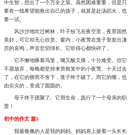
中生智，想出了一个万全之策。虽然困难重重，但是只
要有一线希望能救出自己的孩子，就算是赴汤蹈火，也
要一试。
风沙沙地吹过树林，叶子纷飞在夜空里，夜景固然
美好，可它却无心欣赏。窗内，小夜莺在笼子里发出凄
厉的哀鸣，声音悲切绵长。它听得心都快碎了。
它不懈地啄着鸟笼，嘴又酸又痛，十分难受。但它
不愿放弃，每晚都坚持来营救笼中的小夜莺。十天过去
了，在它的锲而不舍下，笼子终于破了。而它的嘴，也
由尖尖的，变成了圆圆的。
母子终于团聚了。它用生命，践行了一个母亲的职
责！
初中的作文 篇3
我最敬佩的人是我的妈妈。妈妈肩上披着一头长长