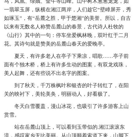
马，凤凰、绿娥、金牛等山峰。山中树木葱葱茏茏，如
一翡翠玉屏，纵横在湘江两岸，人们趁它“壁嶂屏开，秀
如琢玉”，有“岳麓之胜，甲于楚湘”的美誉。所以，自古
以来有无数名人称赞岳麓山的春景，古代诗人杜牧的
《山行》其中的一句：停车坐爱枫林晚，双叶红于二月
花。其诗句就是赞美的岳麓山春天的爱晚亭。
夏天，有许多老人在亭子下乘凉，唱歌……亭子前
面有个独木桥，桥上有许多生动的图案，有双龙戏珠，
美人起舞，还有些说不出名字的图案。
到了秋天，千万株枫叶和银杏的叶子转红了，在阳
关的映衬下，美轮美奂，明丽动人，好看极了。
冬天白雪覆盖，漫山冰花，也吸引了许多游客上山
赏雪。
站在岳麓山顶上，可以看到玉带似的.湘江滚滚东
流，感叹家乡无比美丽。从山顶顺着索道下来，山脚下