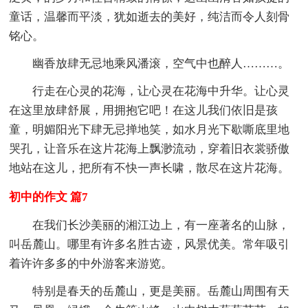
童话，温馨而平淡，犹如逝去的美好，纯洁而令人刻骨
铭心。
幽香放肆无忌地乘风潘滚，空气中也醉人………。
行走在心灵的花海，让心灵在花海中升华。让心灵
在这里放肆舒展，用拥抱它吧！在这儿我们依旧是孩
童，明媚阳光下肆无忌掸地笑，如水月光下歇嘶底里地
哭孔，让音乐在这片花海上飘渺流动，穿着旧衣裳骄傲
地站在这儿，把所有不快一声长啸，散尽在这片花海。
初中的作文 篇7
在我们长沙美丽的湘江边上，有一座著名的山脉，
叫岳麓山。哪里有许多名胜古迹，风景优美。常年吸引
着许许多多的中外游客来游览。
特别是春天的岳麓山，更是美丽。岳麓山周围有天