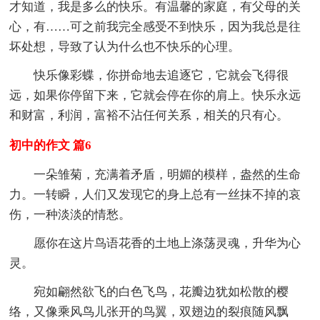
才知道，我是多么的快乐。有温馨的家庭，有父母的关
心，有……可之前我完全感受不到快乐，因为我总是往
坏处想，导致了认为什么也不快乐的心理。
快乐像彩蝶，你拼命地去追逐它，它就会飞得很
远，如果你停留下来，它就会停在你的肩上。快乐永远
和财富，利润，富裕不沾任何关系，相关的只有心。
初中的作文 篇6
一朵雏菊，充满着矛盾，明媚的模样，盎然的生命
力。一转瞬，人们又发现它的身上总有一丝抹不掉的哀
伤，一种淡淡的情愁。
愿你在这片鸟语花香的土地上涤荡灵魂，升华为心
灵。
宛如翩然欲飞的白色飞鸟，花瓣边犹如松散的樱
络，又像乘风鸟儿张开的鸟翼，双翅边的裂痕随风飘