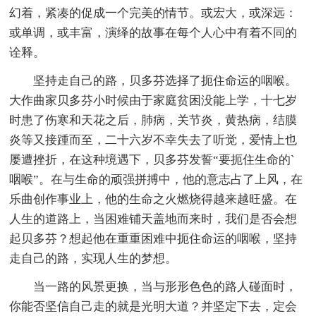
幻着，紧凑的促成一个完美的情节。或宏大，或深远：
或单调，或丰富，演绎的故事在每个人心中有着不同的
诠释。
坚持走自己的路，贝多芬选择了扼住命运的咽喉。
大作曲家贝多芬小时候由于家庭贫困没能上学，十七岁
时患了伤寒和天花之后，肺病，关节炎，黄热病，结膜
炎等又接踵而至，二十六岁不幸失去了听觉，爱情上也
屡遭挫折，在这种境遇下，贝多芬发誓“要扼住生命的`
咽喉”。在与生命的顽强拼搏中，他的意志占了上风，在
乐曲创作事业上，他的生命之火燃烧得越来越旺盛。在
人生的道路上，当困难铺天盖地而来时，我们是否会想
起贝多芬？想起他在重重困难中扼住命运的咽喉，坚持
走自己的路，实现人生的梦想。
当一路的风景更换，当与形形色色的路人碰面时，
你能否坚信自己走的就是光明大道？并坚定下去，定会