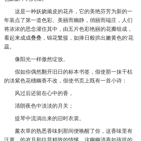
这是一种妖娆顽皮的花卉，它的美艳芬芳为新的一
年装点了第一道色彩。美丽而幽静，俏丽而端庄，人们
将浓浓的思念灌住其中，由五片色彩艳丽的花瓣组成，
看起来成成叠叠，锦花繁簇，如捧日般拱出嫩黄色的'花
蕊。
像阳光一样傲然绽放。
假如你偶然翻开旧日的标本书签，假使那一抹干枯
的淡紫色花橞幽香不改，假使书页上既有一首小诗：
风过后还留在心中的香，
清朗夜色中淡淡的月关；
提琴中流淌出来的旧时衣裳。
薰衣草的熟悉香味刹那间便唤醒了你，这香味里有
泛黄，的岁月和往昔精致的情愫，这幽幽清香如孩提的