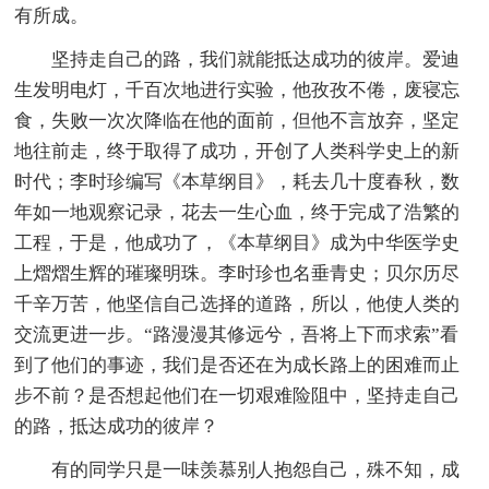
有所成。
坚持走自己的路，我们就能抵达成功的彼岸。爱迪
生发明电灯，千百次地进行实验，他孜孜不倦，废寝忘
食，失败一次次降临在他的面前，但他不言放弃，坚定
地往前走，终于取得了成功，开创了人类科学史上的新
时代；李时珍编写《本草纲目》，耗去几十度春秋，数
年如一地观察记录，花去一生心血，终于完成了浩繁的
工程，于是，他成功了，《本草纲目》成为中华医学史
上熠熠生辉的璀璨明珠。李时珍也名垂青史；贝尔历尽
千辛万苦，他坚信自己选择的道路，所以，他使人类的
交流更进一步。“路漫漫其修远兮，吾将上下而求索”看
到了他们的事迹，我们是否还在为成长路上的困难而止
步不前？是否想起他们在一切艰难险阻中，坚持走自己
的路，抵达成功的彼岸？
有的同学只是一味羡慕别人抱怨自己，殊不知，成