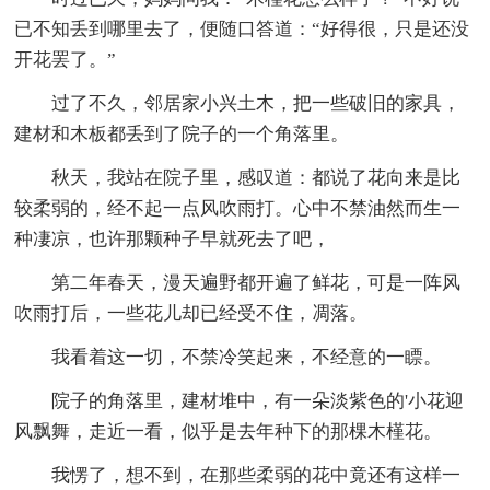
已不知丢到哪里去了，便随口答道：“好得很，只是还没
开花罢了。”
过了不久，邻居家小兴土木，把一些破旧的家具，
建材和木板都丢到了院子的一个角落里。
秋天，我站在院子里，感叹道：都说了花向来是比
较柔弱的，经不起一点风吹雨打。心中不禁油然而生一
种凄凉，也许那颗种子早就死去了吧，
第二年春天，漫天遍野都开遍了鲜花，可是一阵风
吹雨打后，一些花儿却已经受不住，凋落。
我看着这一切，不禁冷笑起来，不经意的一瞟。
院子的角落里，建材堆中，有一朵淡紫色的'小花迎
风飘舞，走近一看，似乎是去年种下的那棵木槿花。
我愣了，想不到，在那些柔弱的花中竟还有这样一