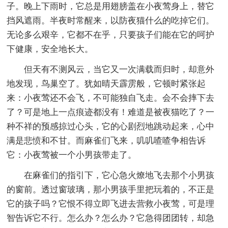
子。晚上下雨时，它总是用翅膀盖在小夜莺身上，替它
挡风遮雨。半夜时常醒来，以防夜猫什么的吃掉它们。
无论多么艰辛，它都不在乎，只要孩子们能在它的呵护
下健康，安全地长大。
但天有不测风云，当它又一次满载而归时，却意外
地发现，鸟巢空了。犹如晴天霹雳般，它顿时紧张起
来：小夜莺还不会飞，不可能独自飞走。会不会摔下去
了？可是地上一点痕迹都没有！难道是被夜猫吃了？一
种不祥的预感掠过心头，它的心剧烈地跳动起来，心中
满是悲愤和不甘。而麻雀们飞来，叽叽喳喳争相告诉
它：小夜莺被一个小男孩带走了。
在麻雀们的指引下，它心急火燎地飞去那个小男孩
的窗前。透过窗玻璃，那小男孩手里把玩着的，不正是
它的孩子吗？它恨不得立即飞进去营救小夜莺，可是理
智告诉它不行。怎么办？怎么办？它急得团团转，却急