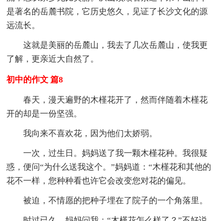
是著名的岳麓书院，它历史悠久，见证了长沙文化的源
远流长。
这就是美丽的岳麓山，我去了几次岳麓山，使我更
了解，更亲近大自然了。
初中的作文 篇8
春天，漫天遍野的木槿花开了，然而伴随着木槿花
开的却是一份坚强。
我向来不喜欢花，因为他们太娇弱。
一次，过生日。妈妈送了我一颗木槿花种。我很疑
惑，便问“为什么送我这个。”妈妈道：“木槿花和其他的
花不一样，您种种看也许它会改变您对花的偏见。
被迫，不情愿的把种子埋在了院子的一个角落里。
时过已久，妈妈问我：“木槿花怎么样了？”不好说