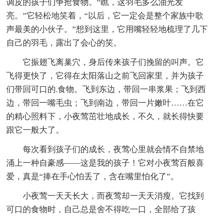
调皮的孩子们争抢食物。“瞧，这羽毛多么油光发
亮。”它轻松地笑着，“以后，它一定会是整个家族中歌
声最美的小伙子。”想到这里，它用嘴轻轻地梳理了几下
自己的羽毛，露出了会心的笑。
它振翅飞离巢穴，身后传来孩子们挽留的叫声。它
飞得更快了，它得在太阳落山之前飞回家里，并为孩子
们带回可口的.食物。飞到东边，带回一串浆果；飞到西
边，带回一嘴毛虫；飞到南边，带回一片嫩叶……在它
的精心照料下，小夜莺茁壮地成长，不久，就长得快要
跟它一般大了。
每次看到孩子们的成长，夜莺心里就会情不自禁地
涌上一种自豪感——这是我的孩子！它对小夜莺百般喜
爱，真是“捧在手心怕丢了，含在嘴里怕化了”。
小夜莺一天天长大，而夜莺却一天天消瘦。它找到
可口的食物时，自己总是舍不得吃一口，全部给了孩