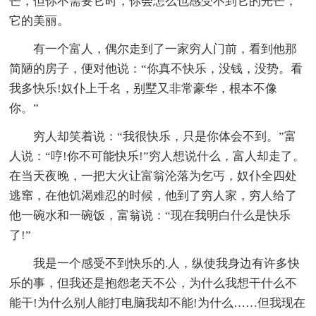
芒，但你不需要它时，你会怎么也感受不到它的光芒，
它的美丽。
有一个富人，偶尔走到了一家穷人门前，看到他那
简陋的房子，便对他说：“你真不快乐，没钱，没势。看
我多快乐!奴仆上千名，别墅又非常豪华，根本不像
你。”
穷人却笑着说：“我很快乐，只是你体会不到。”富
人说：“哼!你不可能快乐!”穷人想说什么，富人却走了。
在当天夜晚，一把大火让富翁沦落为乞丐，奴仆全四处
逃窜，在他饥渴难忍的时候，他到了穷人家，穷人给了
他一碗水和一碗饭，富翁说：“现在我明白什么是快乐
了!”
我是一个感受不到快乐的.人，纵使我身边有许多快
乐的事，但我还是抱怨老天不公，为什么我想干什么不
能干!为什么别人能打电脑我却不能!为什么……但我现在