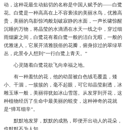
动，这种花最生动贴切的名称是中国人赋予的——白鹭
花。白鹭是一种高高在上不容亵渎的美丽水鸟，优雅高
贵，美丽的鸟影惊鸿般划破寂静的水面，一声长啸惊醒
沉睡的万物，将晶莹的水滴洒在水天一线之中，穿过细
雨烟蒙之间，白鹭花有着白鹭一般的洁白无暇，一般的
优雅迷人，它展开清雅脱俗的花瓣，俯身掠过的翠绿草
丛，此景令人想到“一行白鹭上青天。”
心灵随着白鹭花欲飞向幸福之地。
有一种羞怯的花，他的幼苗被白色绒毛覆盖，矮
小、干涸，一簇簇的，毫不起眼，可它却晶莹剔透，冰
雕玉琢一般，美丽得犹如冰山雪莲。从发芽到开花，这
种植物经历了生命中最美丽的蜕变，这种神奇的花就
是“獐耳细辛”。
默默地发芽，默默的成熟，即便开出动人的花朵，
也默默不为人知。