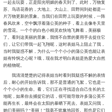
一起去玩耍，正是阳光明媚的春天到了。此时，万物复
苏、鸟语花香的，大地上、大山上、田野间到处都是一
片万物更新的景象。当我们在田野上玩耍的时候，一阵
春风吹来，空中飘浮着蒲公英的种子，看上去像冬天里
的雪花。一个个的白色小精灵欢快地飞舞着，美丽极
了。看到这美丽的景象，我情不自禁的要用手去捉住它
们，让它们带我一起飞翔呢，这时表姐马上阻止了我，
当时我疑惑不解，为什么一个个小小的蒲公英也能让表
姐有怜悯之心呢？哦，现在我才明白表姐是热爱大自然
的植物呢。
我清清楚楚的记得表姐当时看到我疑惑不解的表情
后，耐心的开始告诉我，那不是普通的飞絮，它也是一
个个小小的生命。看，它们正在寻找适合自己生长的土
地呢，如果你去捕捉它的话，很可能导致许多蒲公英不
能再生长，最终会在太阳的暴晒下死去。表姐又问我，
她们美丽吗？“美丽！”我毫不犹豫地回答。那也是它们