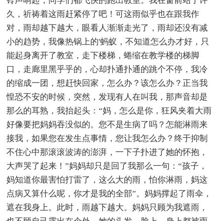
铃声响起，同学们都飞快的跑出教室。我在窗前站了许
久，祈祷着这雨赶紧停了吧！可这雨似乎也在跟我作
对，雨却越下越大，眼看人渐渐走光了，雨却还没有减
小的趋势，我像热锅上的'蚂蚁，不知道怎么办才好，只
能起身离开了教室，走下楼梯，蜷缩在教学楼的梯脚
口，走廊里黑乎乎的，心却扑通扑通的跳个不停，我冷
的缩成一团，想赶快回家，怎么办？该怎么办？正当我
惶恐不安的时候，突然，发现有人在叫我，那声音却是
那么的耳熟，我抬起头：“妈，怎么是你，狂风夹着大雨
好像要把妈妈吞没似的。您不是生病了吗？怎能淋雨来
接我，如果您在发生点事情，您让我怎么办？终于抑制
不住心中那滚滚波涛的澎湃，一下子扑进了她的怀抱，
大声哭了起来！”妈妈却只是回了我那么一句：“孩子，
妈知道你最害怕打雷了，这么大的雨，怕你淋雨，妈这
点病又算什么呢，你才是我的全部”。妈妈撑起了雨伞，
遮在我身上。此时，雨越下越大。妈妈只顾为我遮雨，