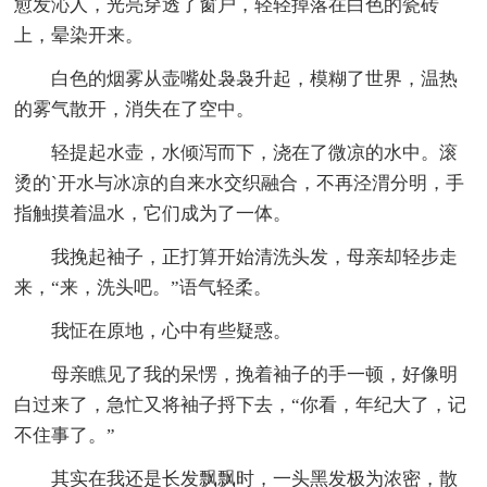
愈发沁人，光亮穿透了窗户，轻轻掉落在白色的瓷砖
上，晕染开来。
白色的烟雾从壶嘴处袅袅升起，模糊了世界，温热
的雾气散开，消失在了空中。
轻提起水壶，水倾泻而下，浇在了微凉的水中。滚
烫的`开水与冰凉的自来水交织融合，不再泾渭分明，手
指触摸着温水，它们成为了一体。
我挽起袖子，正打算开始清洗头发，母亲却轻步走
来，“来，洗头吧。”语气轻柔。
我怔在原地，心中有些疑惑。
母亲瞧见了我的呆愣，挽着袖子的手一顿，好像明
白过来了，急忙又将袖子捋下去，“你看，年纪大了，记
不住事了。”
其实在我还是长发飘飘时，一头黑发极为浓密，散