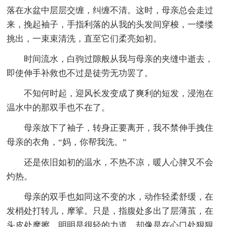
落在水盆中层层交缠，纠缠不清。这时，母亲总会走过
来，挽起袖子，手指利落的从我的头发间穿梭，一缕缕
挑出，一束束清洗，直至它们柔亮如初。
时间流水，白驹过隙般从我与母亲的夹缝中逝去，
即使伸手补救也不过是徒劳无功罢了。
不知何时起，迎风长发变成了爽利的短发，浸泡在
温水中的那双手也不在了。
母亲放下了袖子，转身正要离开，我不禁伸手拽住
母亲的衣角，“妈，你帮我洗。”
还是依旧如初的温水，不热不凉，暖人心脾又不会
灼热。
母亲的双手也如同这不变的水，动作轻柔舒缓，在
发梢处打转儿，摩挲。只是，指腹处多出了层薄茧，在
头皮处摩擦，明明是很轻的力道，却像是在心口处狠狠