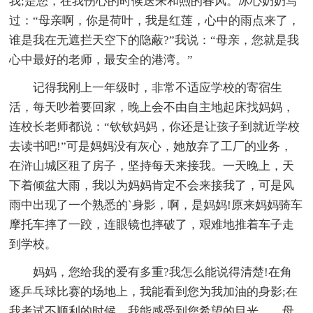
我;是您，在我伤心的时候送来和煦的春风。冰心奶奶写
过：“母亲啊，你是荷叶，我是红莲，心中的雨点来了，
谁是我在无遮拦天空下的隐蔽?”我说：“母亲，您就是我
心中最好的老师，最安全的港湾。”
记得我刚上一年级时，非常不适应学校的寄宿生
活，每天吵着要回家，晚上会不由自主地起床找妈妈，
连校长老师都说：“钦钦妈妈，你还是让孩子到就近学校
去读书吧!”可是妈妈没有灰心，她放弃了工厂的业务，
在浒山城区租了房子，坚持每天来接我。一天晚上，天
下着倾盆大雨，我以为妈妈肯定不会来接我了，可是风
雨中出现了一个熟悉的`身影，啊，是妈妈!原来妈妈骑车
摩托车摔了一跤，连眼镜也摔破了，艰难地推着车子走
到学校。
妈妈，您给我的爱有多重?我怎么能说得清楚!在角
逐乒乓球比赛的场地上，我能看到您为我加油的身影;在
我考试不顺利的时候，我能感受到您希望的目光……母