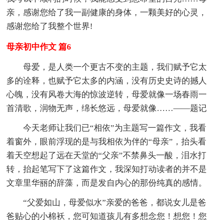
亲，感谢您给了我一副健康的身体，一颗美好的心灵，
感谢您给了我整个世界!
母亲初中作文 篇6
母爱，是人类一个更古不变的主题，我们赋予它太
多的诠释，也赋予它太多的内涵，没有历史史诗的撼人
心魄，没有风卷大海的惊波逆转，母爱就像一场春雨一
首清歌，润物无声，绵长悠远，母爱就像……——题记
今天老师让我们已“相依”为主题写一篇作文，我看
着窗外，眼前浮现的是与我相依为伴的“母亲”，抬头看
着天空想起了远在天堂的“父亲”不禁鼻头一酸，泪水打
转，抬起笔写下了这篇作文，我深知打动读者的并不是
文章里华丽的辞藻，而是发自内心的那份纯真的感情。
“父爱如山，母爱似水”亲爱的爸爸，都说女儿是爸
爸贴心的小棉袄，您可知道孩儿有多想念您！想您！您