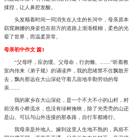
揉捏，让人鼻腔发酸。
头发顺着时间一同消失在人生的长河中，母亲原本
窈窕婀娜的身姿也在前方的道路上渐渐模糊，柔色的光
晕了世界，而温柔异常。
母亲初中作文 篇3
“父母呼，应勿缓。父母命，行勿懒。……”听着教
室内传来《弟子规》的诵读声，我的思绪禁不住飘散开
去，飘向那远在大山深处守着几亩地辛勤劳动的母
亲……
我的家乡在大山深处，是一个不大不小的山村，村
前没有小桥流水，也没有绿树掩映，除了光秃秃的山还
是山。可以与山外连接的那条路，自行车都难行。
我母亲是外地人。嫁到这里人生地不熟的，风俗不