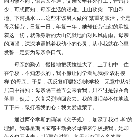
同习惯不同，语言又不通，父亲长年在外打工，音讯很
少，可想而知，母亲生活的艰难。上山砍柴、下山犁
地、下河挑水……这些本该男人做的`繁重的农活，全是
母亲操劳，日复一日，年复一年，她却任劳任怨的承担
着这一切，就像身后的大山沉默地面对风风雨雨。母亲
的顽强，深深地震撼着我幼小的心灵，从小我就在心里
发誓一定要为母亲争口气。
母亲的勤劳，慢慢地把我拉扯大了。上了初中，住
在学校，不知怎么的，我不愿让同学看见我那‘农村模
样’的母亲。于是，我反复叮嘱她别来学校。无意中从邻
居口中得知：母亲隔三差五会来看我，只不过是躲在角
落里，然后，兴高采烈地回家去。我的眼泪禁不住地流
了下来，敲打着我的心：我太爱虚荣了。
通过两个学期的诵读《弟子规》，加深了我对‘孝’的
理解。我每星期回家都主动要求母亲来学校接我，她却
怎么也不肯来：“我那有时间，每天都有那么多的家