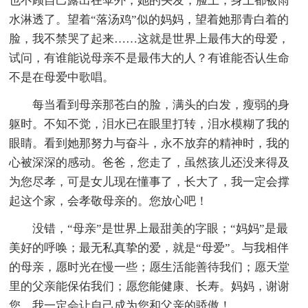
也不顾自己露出在伞外，她的头发，脸上，身上都被雨
水淋透了。望着“落汤鸡”似的妈妈，望着她那青白着的
脸，我不禁哭了起来……这就是世界上最伟大的母爱，
试问，有谁能说母亲不是最伟大的人？有谁能否认生命
不是在母爱中歌唱。
每当看到母亲那苍白的脸，满头的白发，瘦弱的身
躯时。不知不觉，泪水已在眼里打转，泪水模糊了我的
眼睛。看到她那努力与奋斗，永不放弃的精神时，我的
心被深深的感动。爸爸，您走了，虽然孩儿还没来得及
为您尽孝，可是女儿现在懂事了，长大了，我一定会撑
起这个家，会孝敬母亲的。您放心吧！
没错，“母亲”是世界上最甜美的字眼；“妈妈”是最
美好的呼唤；最无私真挚的爱，就是“母爱”。与我相伴
的母亲，愿时光在慢一些；愿生活能善待我们；愿天堂
里的父亲能保佑我们；愿您能健康、长寿。妈妈，谢谢
您，我一定会让自己成为您和父亲的骄傲！