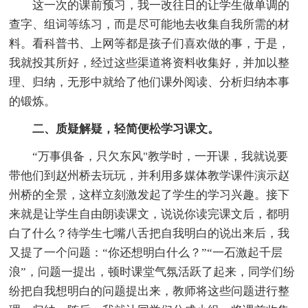
这一次的课前预习，我一改往日的让学生做单调的
查字、组词等练习，而是尽可能地去收集自我所需的材
料。看科普书、上网等都是孩子们喜欢做的事，于是，
我就投其所好，经过这些渠道将资料收集好，并加以整
理、归纳，无形中就给了他们课外阅读、分析归纳本事
的锻炼。
二、质疑解疑，轻简便松学习课文。
“万事俱备，只欠东风"教学时，一开课，我就说要
带他们到赵州桥去玩玩，并利用多媒体教学课件演示赵
州桥的全景，这样立刻激发起了学生的学习兴趣。接下
来就是让学生自由朗读课文，说说你读完课文后，都明
白了什么？待学生七嘴八舌把自我明白的说出来后，我
又提了一个问题：“你还想明白什么？”“一石激起千层
浪”，问题一提出，顿时课堂气氛活跃了起来，同学们纷
纷把自我想明白的问题提出来，教师将这些问题进行整