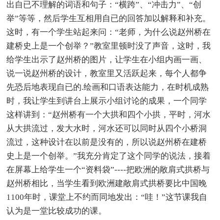
出自已不理解的词语和句子：“横跨”、“冲击力”、“创
举”等等，然后学生互相用自已的回答加以解释和补充。
这时，有一个学生站起来问：“老师，为什么说赵州桥在
建桥史上是一个创举？”教室里顿时没了声音，这时，我
给学生出示了赵州桥的图片，让学生在小组内画一画、
说一说赵州桥的设计，教室里又活跃起来，每个人都争
先恐后地表现自已的.绘画和口语表达能力，在时机成熟
时，我让学生到讲台上展示小组讨论的成果，一个同学
这样讲到：“赵州桥有一个大拱和四个小拱，平时，河水
从大拱流过，发大水时，河水还可以同时从四个小桥洞
流过，这种设计在以前是没有的，所以说赵州桥在建桥
史上是一个创举。”我充分肯定了这个同学的说法，接着
在屏幕上给学生一个“资料袋”----把欧洲的敞肩式拱桥与
赵州桥相比，当学生看到欧洲建敞肩式拱桥要比中国晚
1100年时，课堂上不约而同地发出：“哇！”这节课我自
认为是一堂比较成功的课。