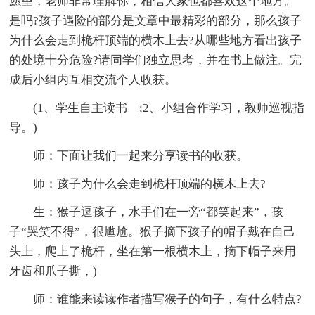
愿望，老师非常理解你，相信大家也都喜欢这个地方。
是吗?孩子遇险的部分是文章中最精彩的部分，那么孩子
为什么会走到桅杆顶端的横木上去?从哪些地方看出孩子
的处境十分危险?请同学们独立思考，并在书上做注。完
成后小组内互相交流个人收获。
(1、学生自主读书 ;2、小组合作学习，教师巡视指
导。)
师：下面让我们一起来分享读书的收获。
师：孩子为什么会走到桅杆顶端的横木上去?
生：猴子逗孩子，水手们在一旁“都笑起来”，孩
子“哭笑不得”，很尴尬。猴子摘下孩子的帽子戴在自己
头上，爬上了桅杆，坐在第一根横木上，摘下帽子来用
牙齿和爪子撕，)
师：谁能来读读作者描写猴子的句子，有什么特点?