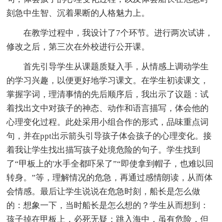
刻急中生智、沉着果断的人格魅力上。
在教学过程中，我设计了7个环节。进行两次试讲，
修改之后，第三次在外校进行公开课。
首先引导学生从课题质疑入手，从情感上调动学生
的学习兴趣，以便更好地学习课文。在学生初读课文，
掌握字词，理清事情的先后顺序后，我出示了议题：试
着找出文中对孩子的神态、动作和语言描写，体会他的
心理变化过程。此处采用小组合作的形式，品味重点词
句，并在ppt出示箭头引导孩子体会孩子的心理变化。接
着我让学生找出描写孩子处境危险的句子。学生找到
了“甲板上的'水手全都吓呆了”“即使拿到帽子，也难以回
转身。”等，理解情况的危急，再通过感情朗读，从而体
会情感。最后让学生说说在危急时刻，船长是怎么做
的：想象一下，当时船长是怎么想的？学生从而想到：
孩子掉在甲板上，必死无疑；跳入海中，虽有危险，但