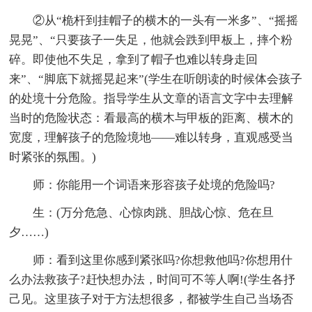
②从“桅杆到挂帽子的横木的一头有一米多”、“摇摇
晃晃”、“只要孩子一失足，他就会跌到甲板上，摔个粉
碎。即使他不失足，拿到了帽子也难以转身走回
来”、“脚底下就摇晃起来”(学生在听朗读的时候体会孩子
的处境十分危险。指导学生从文章的语言文字中去理解
当时的危险状态：看最高的横木与甲板的距离、横木的
宽度，理解孩子的危险境地――难以转身，直观感受当
时紧张的氛围。)
师：你能用一个词语来形容孩子处境的危险吗?
生：(万分危急、心惊肉跳、胆战心惊、危在旦
夕……)
师：看到这里你感到紧张吗?你想救他吗?你想用什
么办法救孩子?赶快想办法，时间可不等人啊!(学生各抒
己见。这里孩子对于方法想很多，都被学生自己当场否