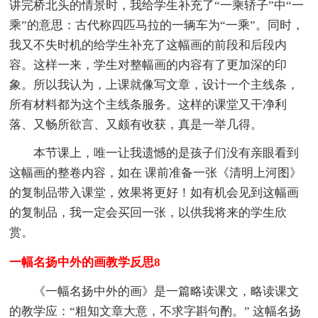
讲完桥北头的情景时，我给学生补充了“一乘轿子”中“一
乘”的意思：古代称四匹马拉的一辆车为“一乘”。同时，
我又不失时机的给学生补充了这幅画的前段和后段内
容。这样一来，学生对整幅画的内容有了更加深的印
象。所以我认为，上课就像写文章，设计一个主线条，
所有材料都为这个主线条服务。这样的课堂又干净利
落、又畅所欲言、又颇有收获，真是一举几得。
本节课上，唯一让我遗憾的是孩子们没有亲眼看到
这幅画的整卷内容，如在 课前准备一张《清明上河图》
的复制品带入课堂，效果将更好！如有机会见到这幅画
的复制品，我一定会买回一张，以供我将来的学生欣
赏。
一幅名扬中外的画教学反思8
《一幅名扬中外的画》是一篇略读课文，略读课文
的教学应：“粗知文章大意，不求字斟句酌。” 这幅名扬