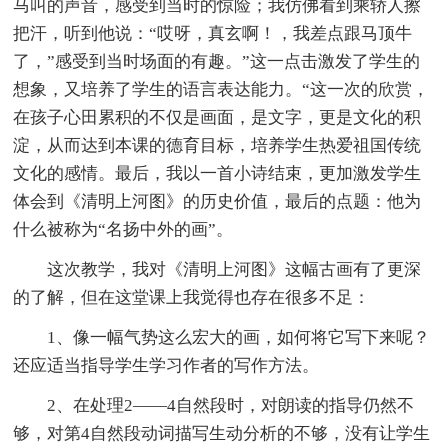
马叫的声音，感受到当时的惊险；我仿佛看到乘轿人擦
把汗，听到他说：“哎呀，真玄啊！，我差点跟马顶牛
了，”感受到当时场面的有趣。”这一点击激发了学生的
想象，又培养了学生的语言表达能力。“这一次的欣赏，
在孩子心田累积的不仅是画面，是文字，更是文化的积
淀，从而达到本课的德育目标，培养学生热爱祖国传统
文化的感情。最后，我以一首小诗结束，更加激发学生
体会到《清明上河图》的历史价值，最后的点题：他为
什么被称为“名扬中外的画”。
这次教学，我对《清明上河图》这幅古画有了更深
的了解，但在这堂课上我觉得也存在很多不足：
1、像一幅气势这么宏大的画，如何将它写下来呢？
还应适当指导学生学习作者的写作方法。
2、在处理2——4自然段时，对朗读的指导仍然不
够，对第4自然段动词描写生动分析的不够，没有让学生