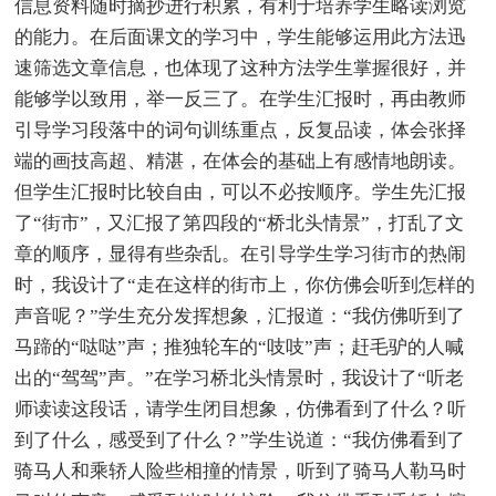
信息资料随时摘抄进行积累，有利于培养学生略读浏览
的能力。在后面课文的学习中，学生能够运用此方法迅
速筛选文章信息，也体现了这种方法学生掌握很好，并
能够学以致用，举一反三了。在学生汇报时，再由教师
引导学习段落中的词句训练重点，反复品读，体会张择
端的画技高超、精湛，在体会的基础上有感情地朗读。
但学生汇报时比较自由，可以不必按顺序。学生先汇报
了“街市”，又汇报了第四段的“桥北头情景”，打乱了文
章的顺序，显得有些杂乱。在引导学生学习街市的热闹
时，我设计了“走在这样的街市上，你仿佛会听到怎样的
声音呢？”学生充分发挥想象，汇报道：“我仿佛听到了
马蹄的“哒哒”声；推独轮车的“吱吱”声；赶毛驴的人喊
出的“驾驾”声。”在学习桥北头情景时，我设计了“听老
师读读这段话，请学生闭目想象，仿佛看到了什么？听
到了什么，感受到了什么？”学生说道：“我仿佛看到了
骑马人和乘轿人险些相撞的情景，听到了骑马人勒马时