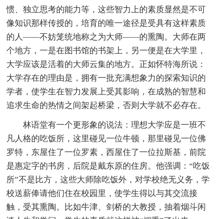
惯、独立思考的能力等，这些智力上的素质显然是不可
像知识那样传授的，培育的唯一途径是受具有这样素质
的人——不妨笼统地称之为大师——的熏陶。大师在两
个地方，一是在图书馆的书架上，另一便是在大学里，
大学应该是活着的大师云集的地方。正如怀特海所说：
大学存在的理由是，拥有一批充满想象力的探索知识的
学者，使学生在智力发展上受其影响，在成熟的智慧和
追求生命的热情之间架起桥梁，否则大学就不必存在。
林语堂有一个更形象的说法：理想大学应是一班不
凡人格的吃饭所，这里碰见一位牛顿，那里碰见一位佛
罗特，东屋住了一位罗素，西屋住了一位拉斯基，前院
是惠定字的书房，后院是戴东原的住房。他强调：“吃饭
所”不是比方，这些大师除吃饭外，对学校绝无义务，学
校送薪俸请他们住在校园里，使学生得以与其交流接
触，受其熏陶。比如牛津、剑桥的大教授，抽着烟斗闲