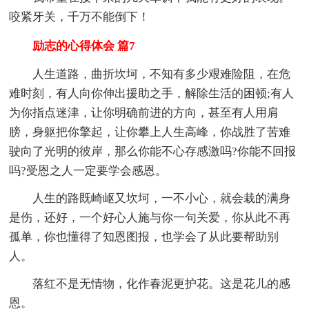
咬紧牙关，千万不能倒下！
励志的心得体会 篇7
人生道路，曲折坎坷，不知有多少艰难险阻，在危
难时刻，有人向你伸出援助之手，解除生活的困顿;有人
为你指点迷津，让你明确前进的方向，甚至有人用肩
膀，身躯把你擎起，让你攀上人生高峰，你战胜了苦难
驶向了光明的彼岸，那么你能不心存感激吗?你能不回报
吗?受恩之人一定要学会感恩。
人生的路既崎岖又坎坷，一不小心，就会栽的满身
是伤，还好，一个好心人施与你一句关爱，你从此不再
孤单，你也懂得了知恩图报，也学会了从此要帮助别
人。
落红不是无情物，化作春泥更护花。这是花儿的感
恩。