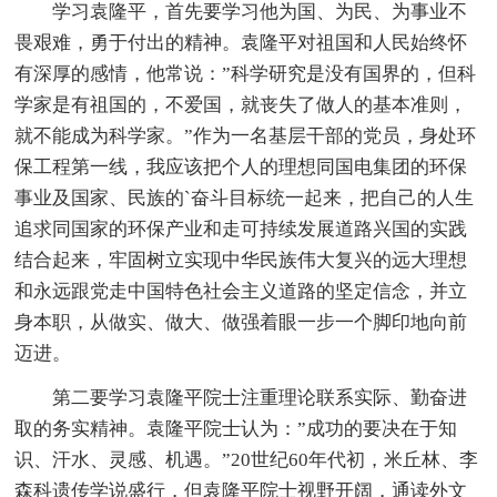
学习袁隆平，首先要学习他为国、为民、为事业不
畏艰难，勇于付出的精神。袁隆平对祖国和人民始终怀
有深厚的感情，他常说：”科学研究是没有国界的，但科
学家是有祖国的，不爱国，就丧失了做人的基本准则，
就不能成为科学家。”作为一名基层干部的党员，身处环
保工程第一线，我应该把个人的理想同国电集团的环保
事业及国家、民族的`奋斗目标统一起来，把自己的人生
追求同国家的环保产业和走可持续发展道路兴国的实践
结合起来，牢固树立实现中华民族伟大复兴的远大理想
和永远跟党走中国特色社会主义道路的坚定信念，并立
身本职，从做实、做大、做强着眼一步一个脚印地向前
迈进。
第二要学习袁隆平院士注重理论联系实际、勤奋进
取的务实精神。袁隆平院士认为：”成功的要决在于知
识、汗水、灵感、机遇。”20世纪60年代初，米丘林、李
森科遗传学说盛行，但袁隆平院士视野开阔，通读外文