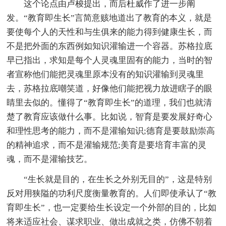
这个论点由卢梭提出，而后杜威作了进一步阐
发。“教育即生长”言简意赅地道出了教育的本义，就是
要使每个人的天性和与生俱来的能力得到健康生长，而
不是把外面的东西例如知识灌输进一个容器。苏格拉底
早已指出，求知是每个人灵魂里固有的能力，当时的智
者宣称他们能把灵魂里原本没有的知识灌输到灵魂里
去，苏格拉底嘲笑道，好像他们能把视力放进瞎子的眼
睛里去似的。懂得了“教育即生长”的道理，我们也就清
楚了教育应该做什么事。比如说，智育是要发展好奇心
和理性思考的能力，而不是灌输知识;德育是要鼓励崇高
的精神追求，而不是灌输规范;美育是要培育丰富的灵
魂，而不是灌输技艺。
“生长就是目的，在生长之外别无目的”，这是特别
反对用狭隘的功利尺度衡量教育的。人们即使承认了“教
育即生长”，也一定要给生长设定一个外部的目的，比如
将来适应社会、谋求职业、做出成就之类，仿佛不朝着