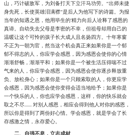
山，巧计破敌军，为刘备打天下立汗马功劳。“出师未捷
身先死，长使英雄泪满襟”是后人为他写下的诗篇。为报
当年的知遇之恩，他用毕生的'精力向后人诠释了感恩的
真谛。自幼失去父母是李密的不幸，但祖母却用自己的
温暖让这个可怜的孩子长大成人且名扬四方。十年寒窗
不正为一朝为官，然当这个机会真正来如果你是一个郁
郁不得志的人，你应学会感恩，因为感恩会使你的心情
渐渐舒畅，渐渐平和；如果你是一个被生活压得喘不过
气来的人，你应学会感恩，因为感恩会使你逐步释放重
负、放松身心；如果你是一个只顾索取的人，你更应学
会感恩，因为感恩会使你变得会适当地给予；如果你是
一个快乐的人，你也应学会感恩，这样，你的快乐就会
取之不尽...... 对别人感恩，相应会得到他人对你的感恩，
所以你是得到了两份好心情。学会感恩，就是学会了长
存感激之情，永存爱心。
二、自强不息，立志成材