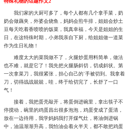
特殊礼物的话题作文2
我们家的大厨可多了，每个人都有几个拿手菜，奶
奶会做藕夹，外婆会烧鱼，妈妈会煎牛排，姐姐会炒土
豆每天吃着香喷喷的饭菜，我真幸福，今天是姐姐的生
日，在这特殊时期，小弟我亲自下厨，给姐姐做一道菜
作为生日礼物！
难度太大的菜我做不了，火腿炒蛋用料简单，做法
也不难，就是它了！我先把火腿肠斜切，切成斜状。第
一次拿菜刀，我很紧张，担心自己的`手被切到。我拿着
刀，切得战战兢兢，哇，终于给切完了，长舒了一口
气！
接着，我把蛋壳敲开，将蛋倒进碗里，拿出筷子不
停搅动，碗里的鸡蛋昌出很多泡泡，鸡蛋变成了蛋清，
放在一边待用，我学妈妈我打开煤气灶，将油倒进锅
中，油温渐渐升高，我怕油会着火半天，都不敢把鸡蛋