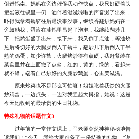
倒进锅尘。妈妈在旁边催促我动作快点，我只好硬着头
把蛋液往锅里一倒，油伴着滋滋啦啦的声音溅了出来，
吓得我拿着锅铲往后退没事没事，继续香翻炒妈妈在一
旁鼓励我，蛋液在油锅里昌起了泡泡，我继续翻炒几
下，把鸡蛋盛了出来，接下来，我又倒了点油，等油烧
热后将切好的大腿肠倒入了锅中，翻炒几下后倒入了半
熟的鸡蛋，加少许盐，火腿烤炒得有点硬，我赶紧装在
菜盘里并在上面撒了点盐，红的，黄的，绿的，看起来
就不错，端着自己炒好的火腿炒鸡蛋，心里美滋滋。
原来炒菜也不是那么可怕嘛！姐姐吃着我炒的火腿
炒鸡蛋，一边点头，一边对我竖起大拇指，她说：这是
今天她收到的最珍贵的生日礼物。
特殊礼物的话题作文3
过年前的一堂作文课上，马老师突然神神秘秘地告
诉我们：“今天，我给大家准备了一份特殊的礼物。”说