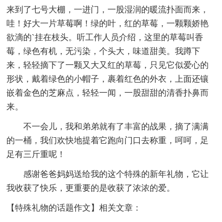
来到了七号大棚，一进门，一股湿润的暖流扑面而来，
哇！好大一片草莓啊！绿的叶，红的草莓，一颗颗娇艳
欲滴的`挂在枝头。听工作人员介绍，这里的草莓叫香
莓，绿色有机，无污染，个头大，味道甜美。我蹲下
来，轻轻摘下了一颗又大又红的草莓，只见它似爱心的
形状，戴着绿色的小帽子，裹着红色的外衣，上面还镶
嵌着金色的芝麻点，轻轻一闻，一股甜甜的清香扑鼻而
来。
不一会儿，我和弟弟就有了丰富的战果，摘了满满
的一桶，我们欢快地提着它跑向门口去称重，呵呵，足
足有三斤重呢！
感谢爸爸妈妈送给我的这个特殊的新年礼物，它让
我收获了快乐，更重要的是收获了浓浓的爱。
【特殊礼物的话题作文】相关文章：