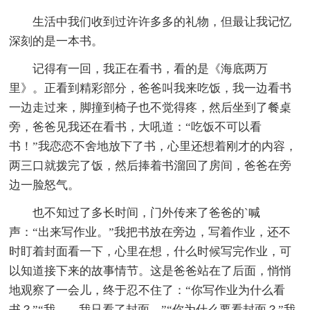
生活中我们收到过许许多多的礼物，但最让我记忆
深刻的是一本书。
记得有一回，我正在看书，看的是《海底两万
里》。正看到精彩部分，爸爸叫我来吃饭，我一边看书
一边走过来，脚撞到椅子也不觉得疼，然后坐到了餐桌
旁，爸爸见我还在看书，大吼道：“吃饭不可以看
书！”我恋恋不舍地放下了书，心里还想着刚才的内容，
两三口就拨完了饭，然后捧着书溜回了房间，爸爸在旁
边一脸怒气。
也不知过了多长时间，门外传来了爸爸的`喊
声：“出来写作业。”我把书放在旁边，写着作业，还不
时盯着封面看一下，心里在想，什么时候写完作业，可
以知道接下来的故事情节。这是爸爸站在了后面，悄悄
地观察了一会儿，终于忍不住了：“你写作业为什么看
书？”“我……我只看了封面。”“你为什么要看封面？”我