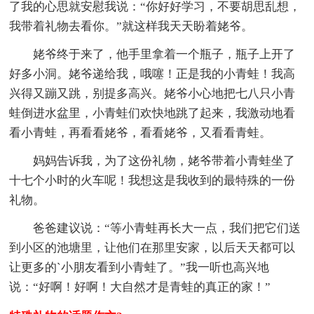
了我的心思就安慰我说：“你好好学习，不要胡思乱想，
我带着礼物去看你。”就这样我天天盼着姥爷。
姥爷终于来了，他手里拿着一个瓶子，瓶子上开了
好多小洞。姥爷递给我，哦噻！正是我的小青蛙！我高
兴得又蹦又跳，别提多高兴。姥爷小心地把七八只小青
蛙倒进水盆里，小青蛙们欢快地跳了起来，我激动地看
看小青蛙，再看看姥爷，看看姥爷，又看看青蛙。
妈妈告诉我，为了这份礼物，姥爷带着小青蛙坐了
十七个小时的火车呢！我想这是我收到的最特殊的一份
礼物。
爸爸建议说：“等小青蛙再长大一点，我们把它们送
到小区的池塘里，让他们在那里安家，以后天天都可以
让更多的`小朋友看到小青蛙了。”我一听也高兴地
说：“好啊！好啊！大自然才是青蛙的真正的家！”