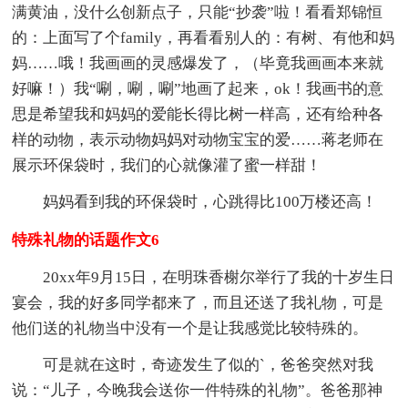
满黄油，没什么创新点子，只能“抄袭”啦！看看郑锦恒
的：上面写了个family，再看看别人的：有树、有他和妈
妈……哦！我画画的灵感爆发了，（毕竟我画画本来就
好嘛！）我“唰，唰，唰”地画了起来，ok！我画书的意
思是希望我和妈妈的爱能长得比树一样高，还有给种各
样的动物，表示动物妈妈对动物宝宝的爱……蒋老师在
展示环保袋时，我们的心就像灌了蜜一样甜！
妈妈看到我的环保袋时，心跳得比100万楼还高！
特殊礼物的话题作文6
20xx年9月15日，在明珠香榭尔举行了我的十岁生日
宴会，我的好多同学都来了，而且还送了我礼物，可是
他们送的礼物当中没有一个是让我感觉比较特殊的。
可是就在这时，奇迹发生了似的`，爸爸突然对我
说：“儿子，今晚我会送你一件特殊的礼物”。爸爸那神