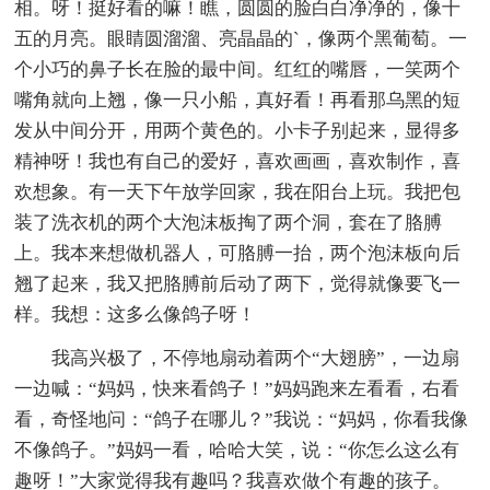
相。呀！挺好看的嘛！瞧，圆圆的脸白白净净的，像十
五的月亮。眼睛圆溜溜、亮晶晶的`，像两个黑葡萄。一
个小巧的鼻子长在脸的最中间。红红的嘴唇，一笑两个
嘴角就向上翘，像一只小船，真好看！再看那乌黑的短
发从中间分开，用两个黄色的。小卡子别起来，显得多
精神呀！我也有自己的爱好，喜欢画画，喜欢制作，喜
欢想象。有一天下午放学回家，我在阳台上玩。我把包
装了洗衣机的两个大泡沫板掏了两个洞，套在了胳膊
上。我本来想做机器人，可胳膊一抬，两个泡沫板向后
翘了起来，我又把胳膊前后动了两下，觉得就像要飞一
样。我想：这多么像鸽子呀！
我高兴极了，不停地扇动着两个“大翅膀”，一边扇
一边喊：“妈妈，快来看鸽子！”妈妈跑来左看看，右看
看，奇怪地问：“鸽子在哪儿？”我说：“妈妈，你看我像
不像鸽子。”妈妈一看，哈哈大笑，说：“你怎么这么有
趣呀！”大家觉得我有趣吗？我喜欢做个有趣的孩子。