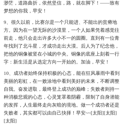
渺茫，道路曲折，依然坚信，路，就在脚下！——致有
梦想的你我，早安！
9、很久以前，比赛尔是一个只能进、不能出的贫瘠地
方。因为在一望无际的沙漠里，一个人如果凭着感觉往
前走，他只会走出许多大小不一的圆圈。直到有一位青
年找到了北斗星，才成功走出大漠。后人为了纪念他，
把他的铜像被竖在小城的中央。铜像的底座上刻着一行
字：新生活是从选定方向一开始的。加油，早安！
10、成功者始终保持积极的心态，能在狂风暴雨中看到
美丽的彩虹，在一败涂地中看到美好的未来，不断调整
自我。奋发进取，最终登上成功的巅峰；失败者则持一
种消极悲观的心态，心灵笼罩着阴霾，限制了自身潜能
的发挥，人生最终走向灰暗的境地。做一个成功者还是
失败者，其实都可以由自己抉择！早安~~[太阳][太阳]
[太阳]