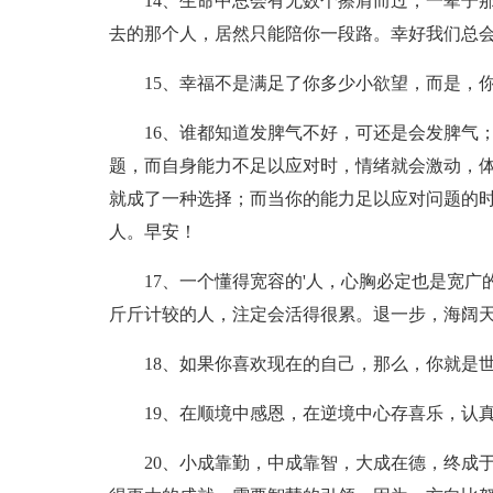
14、生命中总会有无数个擦肩而过，一辈子那
去的那个人，居然只能陪你一段路。幸好我们总
15、幸福不是满足了你多少小欲望，而是，你
16、谁都知道发脾气不好，可还是会发脾气；
题，而自身能力不足以应对时，情绪就会激动，
就成了一种选择；而当你的能力足以应对问题的
人。早安！
17、一个懂得宽容的'人，心胸必定也是宽广
斤斤计较的人，注定会活得很累。退一步，海阔
18、如果你喜欢现在的自己，那么，你就是世
19、在顺境中感恩，在逆境中心存喜乐，认真
20、小成靠勤，中成靠智，大成在德，终成于