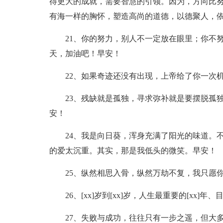
得更大的成就，需要智慧的引领。因为，方向比
有海一样的胸怀，塑造高尚的道德，以德聚人，
21、你的努力，别人不一定放在眼里；你不努
天，加油吧！早安！
22、如果奇迹还没有出现，上帝给了你一次机
23、残缺就是孤独，寻求弥补就是要摆脱孤独
安！
24、我是向日葵，浑身充满了阳光的味道。不
的爱太沉重。其实，那是我低头的微笑。早安！
25、纵然相思入骨，纵然万劫不复，我只愿你
26、[xx]岁到[xx]岁，人生最重要的[xx
27、失败与成功，往往只有一步之遥，但大多