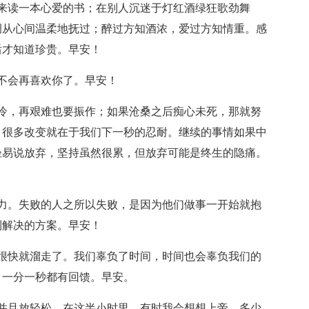
读一本心爱的书；在别人沉迷于灯红酒绿狂歌劲舞
调从心间温柔地抚过；醉过方知酒浓，爱过方知情重。感
后才知道珍贵。早安！
不会再喜欢你了。早安！
，再艰难也要振作；如果沧桑之后痴心未死，那就努
。很多改变就在于我们下一秒的忍耐。继续的事情如果中
轻易说放弃，坚持虽然很累，但放弃可能是终生的隐痛。
。失败的人之所以失败，是因为他们做事一开始就抱
到解决的方案。早安！
快就溜走了。我们辜负了时间，时间也会辜负我们的
，一分一秒都有回馈。早安。
且放轻松。在这半小时里，有时我会想想上帝，多少