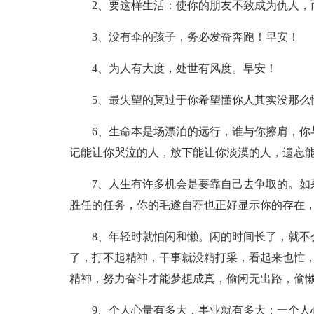
2、要这样生活：使你的朋友不致成为仇人，
3、没有伞的孩子，务必发奋奔跑！早安！
4、为人有大度，处世有风度。早安！
5、最失望的莫过于你希望懂你人其实没那么懂
6、生命本是场漂泊的远行，谁与你擦肩，你与
记能让你哭泣的人，放下能让你淡漠的人，遗忘
7、人生有许多机会是要靠自己去争取的。如果
胜任的任务，你的毛遂自荐也正好显示你的存在
8、年轻时就怕闲和懒。闲的时间长了，就不会
了，打不起精神，干事就没精打采，看起来也忙
精神，努力奋斗才能梦想成真，偷闲无出路，偷
9、个人心量有多大，事业就有多大；一个人心