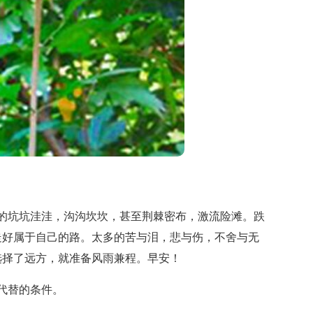
坑坑洼洼，沟沟坎坎，甚至荆棘密布，激流险滩。跌
走好属于自己的路。太多的苦与泪，悲与伤，不舍与无
选择了远方，就准备风雨兼程。早安！
代替的条件。