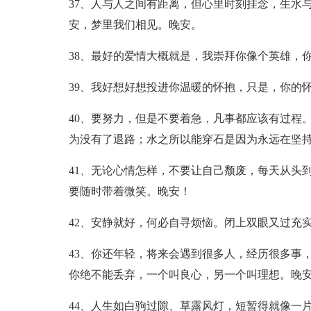
37、人与人之间有距离，但心里时刻挂念，生水
安，梦里我们相见。晚安。
38、最好的爱情大概就是，我崇拜你像个英雄，
39、我好想好想投进你温暖的怀抱，只是，你的
40、要努力，但是不要着急，凡事都应该有过程
为没有了退路；水之所以能穿石是因为永远在坚
41、无论心情怎样，不要让自己颓废，每天从头
要随时带着微笑。晚安！
42、安静就好，何必自寻烦恼。闭上双眼又过充
43、你还年轻，将来会遇到很多人，经历很多事
你绝不能丢弃，一个叫良心，另一个叫理想。晚
44、人生如白驹过隙、草露风灯，短暂得就像一