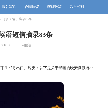
报告写作
合同协议
演讲致辞
教学资料
安问候语短信摘录83条
候语短信摘录83条
8 10:00:11
问候语
生找寻出口。晚安！以下是关于温暖的晚安问候语83