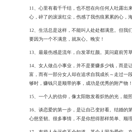
11、心里有着千千结，也不想在向任何人吐露出
心，碎了的滚滚红尘，伤感了我伤痕累累的心，
12、生活总是这样，不能叫人处处都满意。但我
要因为一个不满意，就灰心。晚安！
13、最最伤感是流年，白发罩红颜。莫问庭前芳
14、女人做点小事业，并不是要赚多少钱，而是
富，而有一部分女人却在追求自我成长～走过一
够时，赚钱只是顺带的事，成功是优秀的附产物！
15、一个人的信仰，像太阳散发着炽热的光，能
16、谈恋爱的第一步，是让自己变好看。结婚的
心慈坚韧。很多事情，不是你想得那样简单、顺
17、有些人永远也不会知道，某个人因为爱你，