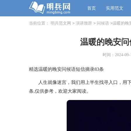
首页
实用范文
>
>
>
当前位置：
明兵范文网
演讲致辞
问候语
温暖的晚
温暖的晚安问
时间：2024-09-1
精选温暖的晚安问候语短信摘录83条
人生就像迷宫，我们用上半生找寻入口，用下半
条,仅供参考，欢迎大家阅读。