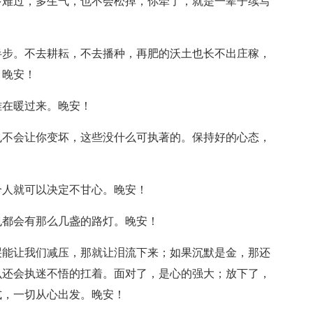
多难过，多生气，也不会松掉，你牵了，就是一辈子续写
半步。不去耕耘，不去播种，再肥的沃土也长不出庄稼，
。晚安！
难在暖过来。晚安！
也不会让你变坏，这些没什么可执著的。保持好的心态，
个人就可以决定不甘心。晚安！
也都会有那么几盏的路灯。晚安！
哭能让我们减压，那就让泪流下来；如果沉默是金，那还
么还会执迷不悟的扛着。面对了，是心的强大；放下了，
式，一切从心出发。晚安！