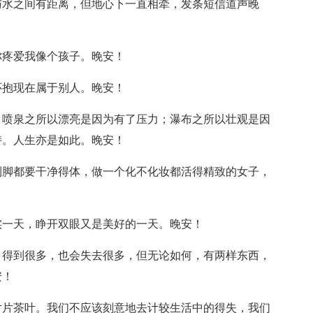
与水之间有距离，但地心下一直相牵，发条短信道声晚
你疼爱我像个孩子。晚安！
怀抱现在属于别人。晚安！
。喷泉之所以漂亮是因为有了压力；瀑布之所以壮观是因
持。人生亦是如此。晚安！
到脚都要干净得体，做一个化不化妆都活得精致的女子，
实一天，睁开双眼又是美好的一天。晚安！
，得到很多，也会失去很多，但无论如何，有两样东西，
安！
片片茶叶。我们不应该刻意地去计较生活中的得失，我们