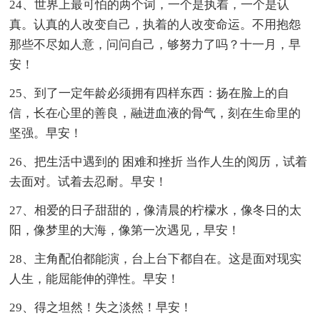
24、世界上最可怕的两个词，一个是执着，一个是认
真。认真的人改变自己，执着的人改变命运。不用抱怨
那些不尽如人意，问问自己，够努力了吗？十一月，早
安！
25、到了一定年龄必须拥有四样东西：扬在脸上的自
信，长在心里的善良，融进血液的骨气，刻在生命里的
坚强。早安！
26、把生活中遇到的 困难和挫折 当作人生的阅历，试着
去面对。试着去忍耐。早安！
27、相爱的日子甜甜的，像清晨的柠檬水，像冬日的太
阳，像梦里的大海，像第一次遇见，早安！
28、主角配伯都能演，台上台下都自在。这是面对现实
人生，能屈能伸的弹性。早安！
29、得之坦然！失之淡然！早安！