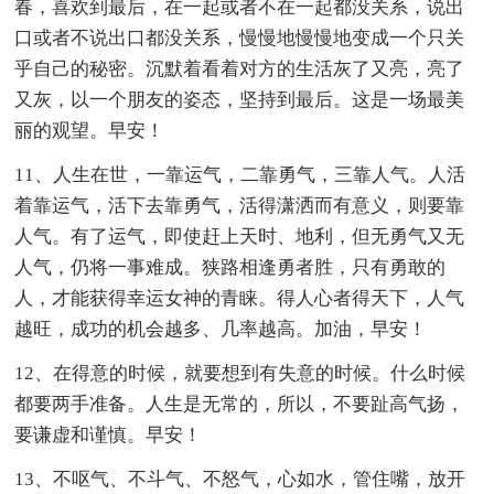
春，喜欢到最后，在一起或者不在一起都没关系，说出
口或者不说出口都没关系，慢慢地慢慢地变成一个只关
乎自己的秘密。沉默着看着对方的生活灰了又亮，亮了
又灰，以一个朋友的姿态，坚持到最后。这是一场最美
丽的观望。早安！
11、人生在世，一靠运气，二靠勇气，三靠人气。人活
着靠运气，活下去靠勇气，活得潇洒而有意义，则要靠
人气。有了运气，即使赶上天时、地利，但无勇气又无
人气，仍将一事难成。狭路相逢勇者胜，只有勇敢的
人，才能获得幸运女神的青睐。得人心者得天下，人气
越旺，成功的机会越多、几率越高。加油，早安！
12、在得意的时候，就要想到有失意的时候。什么时候
都要两手准备。人生是无常的，所以，不要趾高气扬，
要谦虚和谨慎。早安！
13、不呕气、不斗气、不怒气，心如水，管住嘴，放开