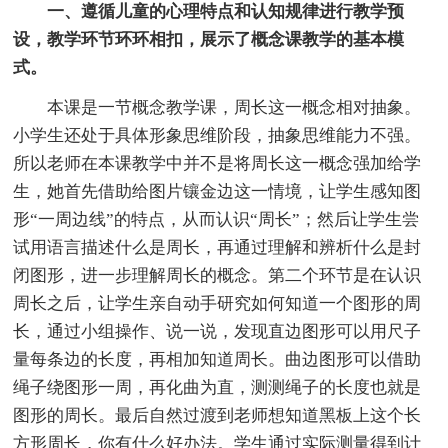
一、遵循儿童的心理特点和认知规律进行教学预
设，教学环节环环相扣，展示了概念课教学的基本模
式。
本课是一节概念教学课，周长这一概念相对抽象。
小学生还处于具体形象思维阶段，抽象思维能力不强。
所以老师在本课教学中并不是将周长这一概念强加给学
生，她首先借助给图片镶金边这一情境，让学生感知图
形“一周边线”的特点，从而认识“周长”；然后让学生尝
试用语言描述什么是周长，再通过理解和辨析什么是封
闭图形，进一步理解周长的概念。第二个环节是在认识
周长之后，让学生亲自动手研究如何知道一个图形的周
长，通过小组操作、说一说，发现直边图形可以用尺子
量每条边的长度，再相加知道周长。曲边图形可以借助
绳子绕图形一周，再化曲为直，测测绳子的长度也就是
图形的周长。最后自然过渡到老师想知道黑板上这个长
方形周长，你有什么好办法。学生通过实际测量得到计