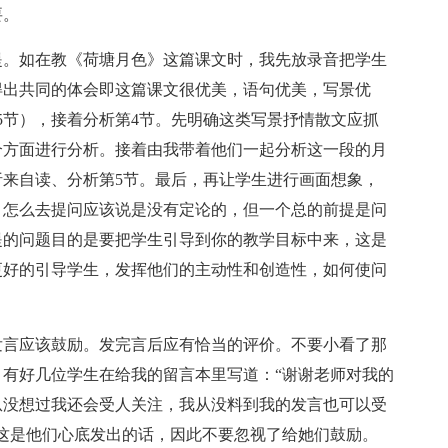
要。
。如在教《荷塘月色》这篇课文时，我先放录音把学生
得出共同的体会即这篇课文很优美，语句优美，写景优
5节），接着分析第4节。先明确这类写景抒情散文应抓
个方面进行分析。接着由我带着他们一起分析这一段的月
来自读、分析第5节。最后，再让学生进行画面想象，
。怎么去提问应该说是没有定论的，但一个总的前提是问
提的问题目的是要把学生引导到你的教学目标中来，这是
更好的引导学生，发挥他们的主动性和创造性，如何使问
言应该鼓励。发完言后应有恰当的评价。不要小看了那
有好几位学生在给我的留言本里写道：“谢谢老师对我的
从没想过我还会受人关注，我从没料到我的发言也可以受
这是他们心底发出的话，因此不要忽视了给她们鼓励。