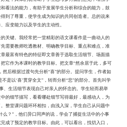
想和看法的能力，有助于发展学生分析和综合的能力，鼓
验得到了尊重，使学生成为知识的共同创造者。总的说来
力、应变能力以及学生的主动性。
的关键。我经常把一堂精彩的语文课看作是一曲动人的
首先需要教师吃透教材、明确教学目标、重点和难点，准
文章最富有特色的特征即文章善于选取生活细节、场面描
把它作为本课时的教学目标。把文章“然余居于此，多可
，然后根据过渡句先分析“喜”的部分。提问学生，作者如
不是以‘喜’贯穿全文”，转而分析“悲”的部分。首先叫学
小事、生活细节表现自己对亲人的怀念的。学生轻而易举
文中的细节描写，看看哪处细节写得最好，最感动人，为
了。整堂课问题环环相扣，由浅入深，学生自己从问题中
什么？”，他们异口同声的说，学会了捕捉生活中的小事
就完成了预定的教学目标。由此，可以看出，找切入口，