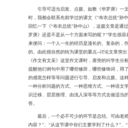
引导可适当启发、点拨。如教《华罗庚》一文
时，我都会联系先前学过的课文《“布衣总统”孙
回忆一下《“布衣总统”孙中山》，这篇文章是通
罗庚》还是不是从一个方面来写的呢？”学生很容
来便问：一个人一生的经历是漫长的、复杂的，
的。由此很自然的转为课堂的重点--讨论文章突
《作文有文采》这堂作文课时，唐突的叫学生分
提醒他们例句中用了哪些修辞，哪些修饰词，用
的感觉怎样等等问题进行引导、启发和点拨。这
一种分析问题的方式、一种思维方式、一种语文
识迁移、层层推理、由浅入深等等方式去做适当
答。
最后，一个必不可少的环节是总结。可由老师总
内容？”、“从这节课中你们主要学到了什么？”、