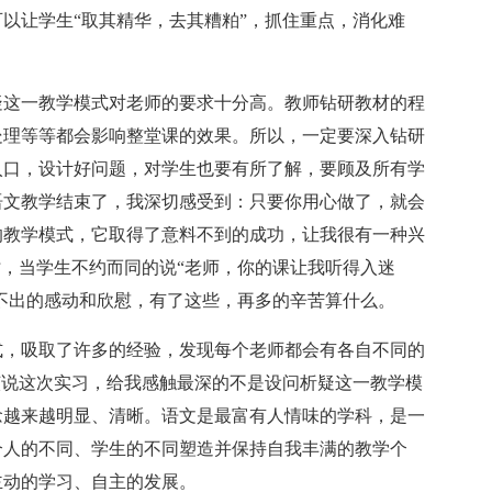
以让学生“取其精华，去其糟粕”，抓住重点，消化难
这一教学模式对老师的要求十分高。教师钻研教材的程
处理等等都会影响整堂课的效果。所以，一定要深入钻研
入口，设计好问题，对学生也要有所了解，要顾及所有学
语文教学结束了，我深切感受到：只要你用心做了，就会
的教学模式，它取得了意料不到的成功，让我很有一种兴
时，当学生不约而同的说“老师，你的课让我听得入迷
说不出的感动和欣慰，有了这些，再多的辛苦算什么。
，吸取了许多的经验，发现每个老师都会有各自不同的
该说这次实习，给我感触最深的不是设问析疑这一教学模
念越来越明显、清晰。语文是最富有人情味的学科，是一
个人的不同、学生的不同塑造并保持自我丰满的教学个
主动的学习、自主的发展。