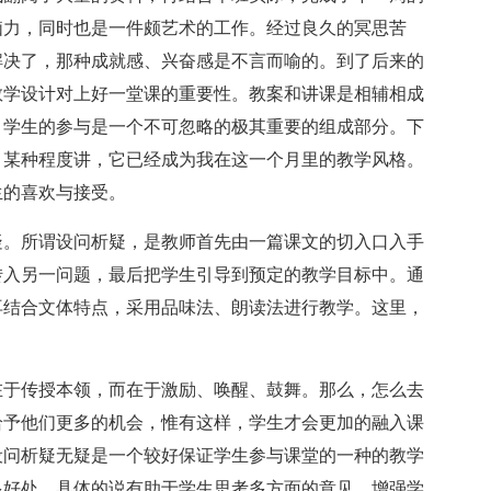
脑力，同时也是一件颇艺术的工作。经过良久的冥思苦
解决了，那种成就感、兴奋感是不言而喻的。到了后来的
教学设计对上好一堂课的重要性。教案和讲课是相辅相成
，学生的参与是一个不可忽略的极其重要的组成部分。下
。某种程度讲，它已经成为我在这一个月里的教学风格。
生的喜欢与接受。
。所谓设问析疑，是教师首先由一篇课文的切入口入手
转入另一问题，最后把学生引导到预定的教学目标中。通
再结合文体特点，采用品味法、朗读法进行教学。这里，
于传授本领，而在于激励、唤醒、鼓舞。那么，怎么去
给予他们更多的机会，惟有这样，学生才会更加的融入课
设问析疑无疑是一个较好保证学生参与课堂的一种的教学
多好处，具体的说有助于学生思考多方面的意见，增强学