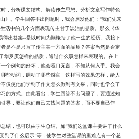
时，分析课文结构、解读传主思想、分析文章写作特色
中山》。学生回答不出问题时，我会启发他们：“我们先来
过生活中的几个方面表现传主甘于淡泊的品质。那么《华
易得出答案--是以时间为顺概括了他一生的经历。我接下
作者是不是只写了传主某一方面的品质？答案当然是否定
出了华罗庚怎样的品质，通过什么事怎样来表现的。在上
析一个例句的好坏，他会哑口无言，不知从何入手。我会
了哪些动词，调动了哪些感官，这样写的效果怎样，给人
样不仅使他们学到了作文怎么做到有文采，同时也学会了
学习的方式。由此看出，学生回答不出问题了，要通过知
的引导，要让他们自己去找问题的答案，而不要自己作
结，也可以由学生总结。如“我们这堂课主要讲了什么
“受到了什么启示”等，使学生对整堂课的重难点有一个总