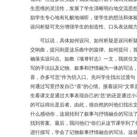
生思维的灵活性，发展了学生清晰明白地交流思
励学生专心地有礼貌地倾听，使学生的想法和体
设问析疑可充分增强学生的创造性、口头表达能
可以说，具体如何设问、如何析疑是设问析疑
交响曲，提问则是这乐曲中的旋律。如何提问，
确落实设问点。如教《项脊轩志》一文，我抓住
写的手法以及记物、叙事和抒情融为一体的写法，
喜，亦多可悲”作为切入口。先叫学生找出过渡句
何通过写景抒发自己“喜”的心情。接着设问“文章是
生看课文是通过大事表现自己的‘悲’的还是通过
的可以得出是后者。由此，很自然的叫他们找出
什么感动你，这就转到了叙事与抒情融合的写法
找到答案。最后，我问他们“你们从这节课学到了
进行描写，学会了记物叙事抒情融合的写法。这