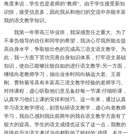
角度来说，学生也是老师的"教师"。由于学生接受新知
识快，接受信息多，因此我从和他们的交流中亦能丰富
我的语文教学知识。
我第一年带高三毕业班，我深感责任之重大。为了
不辜负领导的信任和同学的希望，我决心尽我所能去提
高自身水平，争取较出色的完成高三语文语文教学。为
此，我一方面下苦功完善自身知识体系，打牢语文基础
知识，使自己能够比较自如的进行语文教学;另一方面，
继续向老教师学习，抽出业余时间向杨远大老、王喜
刚、曹秋菊等具有丰富高三语文教学经验的老师学习。
对待课程，虚心听取他们意见备好每一节课;仔细听课，
认真学习他们上课的安排和技巧。这一年来，通过认真
学习语文教学理论，刻苦钻研语文教学，虚心向老教师
学习，我自己感到我比前两年的我在语文教学方面有了
较大的提高。学生的语文成绩也证实了这一点，我教的
班级在历次语文考试当中都取的了较好的`成绩，名次一