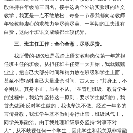
般保持在年级前三四名。接手这两个外语实验班的语文
教学，我更是一点不敢放松，每备一节课我都向老教师
年轻教师虚心的求教力争尽善尽美。一学期的工夫没有
白费，这两个班语文成绩都比较优异。
三、班主任工作：全心全意，尽职尽责。
我所带的-级X班是我踏上语文教师岗位第一年就担
任班主任的班级。从担任班主任第一天开始，我就兢兢
业业，把自己大部分时间和精力放在班级和学生上面，
甚至不惜牺牲自己大量业余时间。古人云："其身正，不
令则从。其身不正，虽令不从。"在管理班级、教育学生
的过程中，我始终坚持这一原则，要求学生做到的，我
首先做到;反对学生做的，我也坚决不做。经过一年多的
言传身教，我班学生基本做到令行止禁，班级风气正，
同学关系融洽。由于我处理班级事务坚持"对事不对
人"，从不歧视任何一个学生，因此学生和我关系非常融