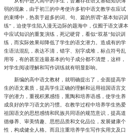
从初中进入高中的学生，普遍存在语文基础知识薄
弱的现象，由于初三的中考使许多初中语文教学在应试
的束缚中，热衷于超多的词、句、篇的所谓“基本知识训
练”，迫使学生陷入漫无边际的题海中，仅囿于语文课本
中应试知识的重复演练，死记硬背，看似“双基”知识训
练，而实际效果却降低了学生的语文潜力。造成有的学
生语法混乱，表达不清，错字、别字成堆，标点符号乱
用等，有的甚至连最基本的句子成分都不清楚，这样，
对学生阅读理解和写作训练就有明显影响。
新编的高中语文教材，就明确提出了，全面提高学
生的语文素质，提高学生正确的理解和运用祖国语言文
字的潜力，重视积累感悟，熏陶和培养语感，使学生养
成良好的学习语文的习惯。在教学过程中培养学生热爱
祖国语文的思想感情和民族共同语的规范意识，提高道
德修养、审美情趣、思想品质和文化品位，发展健康个
性，构成健全人格。而且注重培养学生写作实用文及口