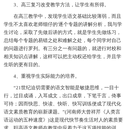
3、高三复习改变教学方法，让学生有所得。
在高三教学中，发现学生语文基础比较薄弱，而且
学生不太喜欢老师细仔的'逐个专题的讲解分析，我与学
生讨论，采取了先做后讲的方式，就是学生先做练习，
总结每个专题的易错之处和难解之处，每个同学对自己
的问题进行罗列。有三分之一有问题的，就进行对校和
相关知识点讲解，这样可以把主动权还给学生，并且学
生听的更有目的。
4、重视学生实际能力的培养。
“21世纪迫切需要的语文智能是敏捷思维，一目十
行，过目成诵，入耳成文，出口成章，下笔千言，倚事
可待；因而快思、快读、快听、快写训练便成了现代化
语文素质教育的崭新课题。”(河南师大曾祥芹《人类言
语运动的五种速度》)这是现代快节奏生活对人的素质要
求。职高语文教师在教学中应着力于这五项技能的训