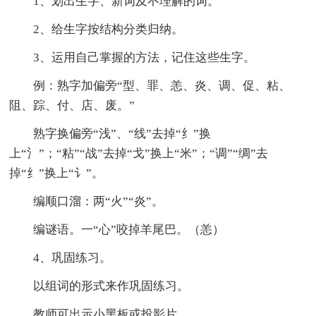
1、划出生字、新词及不理解的词。
2、给生字按结构分类归纳。
3、运用自己掌握的方法，记住这些生字。
例：熟字加偏旁“型、罪、恙、炎、调、促、粘、
阻、踪、付、店、废。”
熟字换偏旁“浅”、“线”去掉“纟”换
上“氵”；“粘”“战”去掉“戈”换上“米”；“调”“绸”去
掉“纟”换上“讠”。
编顺口溜：两“火”“炎”。
编谜语。一“心”咬掉羊尾巴。（恙）
4、巩固练习。
以组词的形式来作巩固练习。
教师可出示小黑板或投影片。