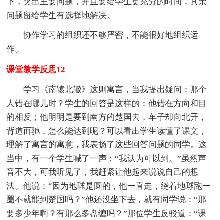
下，突出主要问题，并且要给学生更充分的时间，其余
问题留给学生有选择地解决。
协作学习的组织还不够严密，不能很好地组织运
作。
课堂教学反思12
学习《南辕北辙》这则寓言，当我提出疑问：那个
人错在哪儿时？学生的回答是这样的：他错在方向和目
的相反；他明明是要到南方的楚国去，车子却向北开，
背道而驰，怎么能达到呢？可以看出学生读懂了课文，
理解了寓言的寓意，我表扬了这些回答问题的同学。这
当中，有一个学生喊了一声：“我认为可以到。”虽然声
音不大，可我听见了，我赶紧让他起来说说自己的想
法。他说：“因为地球是圆的，他一直走，绕着地球跑一
圈不就能到楚国吗？”他还没坐下去，就有同学说：“那
要多少年啊？有那么多盘缠吗？”那位学生反驳道：“课