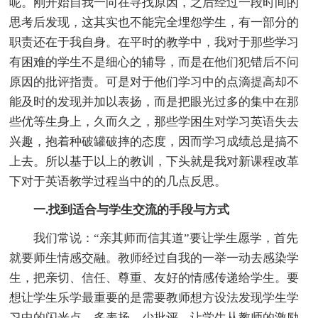
呢。刚开始自我一向在寻找原因，之后经过一段时间的
思考后发现，这其实也不能完全埋怨学生，有一部分的
职责还在于我自身。在平时的教学中，我对于那些学习
有困难的学生不是细心的辅导，而是在他们犯错后不问
原因的批评指责。可是对于他们学习中的点滴提高却不
能及时的发现并加以表扬，而是把眼光过多的集中在那
些优等生身上，久而久之，那些学困生对学习英语失去
兴趣，抱着种破罐破摔的态度，因而学习成绩总是搞不
上去。所以基于以上的教训，下头就是我对新课程改革
下对于英语教学过程当中的的几点反思。
一.找到适合与学生交流的手段与方式
我们常说：“亲其师而信其道”要让学生愿学，首先
就要师生情感交融。教师经过自我的一举一动去感染学
生，把亲切、信任、尊重、友好的情感传递给学生。要
想让学生乐学最重要的是需要教师想方设法发现学生学
习中的闪光点，多表扬，少批评，让学生从教师的激励