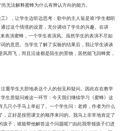
我”尚无法解释蜜蜂为什么有辨认方向的能力。
》，让学生边听边思考：歌中的主人翁是谁?学生都听
。通过这个情境的设置，充分调动了学生的兴趣。在讲
上来表演蜜蜂，一个学生表演风。虽然学生的表演不尽如
解词的意思。当学生了解了实验的结果后，我让学生谈谈
逆风而飞，而且沿途都是陌生的景物，居然能飞回蜂窝，
注重学生大胆地表达个人的创见和疑问。因此在在教学
了学生质疑问难这一环节：今天我们继续学习《蜜蜂》这
有几只小手马上举起了。一个学生问：老师，作者为什么
了，正好是按照课文的顺序来问的。我马上非常地肯定了
的孩子，谁能帮他解答这个问题呢?”由此我带领孩子们进