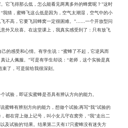
。它飞得那么低，怎么能看见两离多外的蜂窝呢？”这时
“我猜，蜜蜂飞这么低是因为，空气太潮湿，空气中的小
飞不高，它要飞回蜂窝一定很困难。”……一个开放型问
既意外又欣喜。在这堂课上，我真实感受到了：只有放飞
己的感受和心情。有学生说：“蜜蜂了不起，它逆风而
真让人佩服。”可是有学生却说：“老师，这个实验是真
算结束了，可是留给我很深刻。
个试验，即证实蜜蜂是否具有辨认方向的能力。
蜜蜂有辨别方向的能力，想做个试验;再写“我”试验的
蜂，都在背上做上记号，叫小女儿守在窝旁，“我”走出二
以及试验的'结果。结果第二天有17只蜜蜂没有迷失方