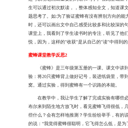
生可以通过初次默读，，整体感知全文，知道课
题思考了。如:为了验证蜜蜂有没有辨别方向的能
时，还可以画出文中自己感受比较多和比较深的句
课堂上，我看到了学生读书时的专注，听见了他
悦，因为，这样的"收获"是从自己的"读"中得到的
蜜蜂课堂教学反思2
《蜜蜂》是三年级第五册的一课。课文中讲到
验：将20只蜜蜂背上做好记号，装进纸袋里，带
窝。通过实验，得到蜜蜂有一个识路的本能。
在教学中，我让学生了解了完成实验有哪些必
布尔来到陌生地方放飞时，看见蜜蜂飞得很低，
些什么？会有怎样地推测？学生纷纷举手，有的说
的说：“我觉得蜜蜂很聪明，它飞得怎么低，是为