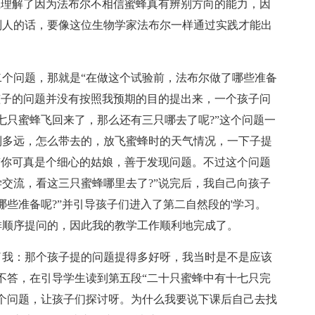
生理解了因为法布尔不相信蜜蜂真有辨别方向的能力，因
别人的话，要像这位生物学家法布尔一样通过实践才能出
问题，那就是“在做这个试验前，法布尔做了哪些准备
孩子的问题并没有按照我预期的目的提出来，一个孩子问
七只蜜蜂飞回来了，那么还有三只哪去了呢?”这个问题一
到多远，怎么带去的，放飞蜜蜂时的天气情况，一下子提
“你可真是个细心的姑娘，善于发现问题。不过这个问题
交流，看这三只蜜蜂哪里去了?”说完后，我自己向孩子
些准备呢?”并引导孩子们进入了第二自然段的'学习。
排顺序提问的，因此我的教学工作顺利地完成了。
我：那个孩子提的问题提得多好呀，我当时是不是应该
不答，在引导学生读到第五段“二十只蜜蜂中有十七只完
个问题，让孩子们探讨呀。为什么我要说下课后自己去找