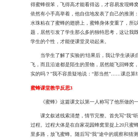
得蜜蜂很笨，飞得高才能看得远，才容易发现蜂窝
依然有小手高举着，他自信地发表了自己的推测：
水珠粘在了蜜蜂的翅膀上，蜜蜂身体变重了，所以
题，居然引发了学生那么多的独特思考，这让我
学生的个性，才能使课堂灵动起来。
当学生了解了实验的'结果后，我让学生谈谈自
飞，而且沿途都是陌生的景物，居然能飞回蜂窝，
实的吗？”我不容质疑地说：“那当然”……课总
蜜蜂课堂教学反思3
《蜜蜂》这篇课文以第一人称写了他所做的一
课文叙述线索清楚，情节完整。首先写“我”听说
过程。过程大体是在自家花园蜂窝里捉上20只蜜
里多路，放飞蜜蜂。随后写“我”途中的观察和猜测