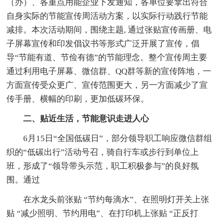
（办）、各重点用能企业下发通知，各单位要拿出符合
自身实际的节能宣传周活动方案，以实际行动践行节能
减排。本次活动期间，围绕主题, 通过张贴宣传画册、电
子屏幕宣传和印发倡议书等形式广泛开展了宣传，倡
导“节能有道、节俭有德”的节能理念。整个宣传周主要
通过利用电子屏幕、微信群、QQ群等新的宣传阵地，一
方面宣传受众更广、宣传范围更大，另一方面减少了宣
传手册、横幅的印刷，更加低碳环保。
二、贴近生活，节能意识走进人心
6月15日“全国低碳日”，部分领导职工响应微信群组
织的“低碳出行”活动号召，骑自行车或步行到单位上
班，形成了“领导带头示范，职工积极参与”的良好氛
围。通过
在水龙头前张贴 “节约每滴水”、在照明灯开关上张
贴 “减少照明、节约用电”、在打印机上张贴 “正反打