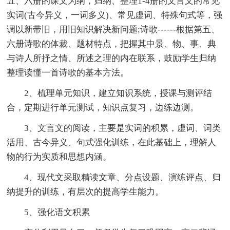
五、六册的课文为纲，归纳、整理1-4册的文言文的常见
实词(古今异义，一词多义)、常见虚词、特殊句式等，强
调以新带旧，用旧知识解决新问题;诗歌------根据第五、
六册诗歌的体裁、题材特点，把握其中景、物、事、典
与诗人所抒之情、所述之理的内在联系，鼓励学生归纳
整理读懂一首诗歌的基本方法。
2、梳理单元知识，建立知识系统，授课与测评结
合，定期进行单元测试，知识点复习，边练边测。
3、文言文的阅读，主要是实词的积累，虚词、词类
活用、古今异义、句式强化训练，在此基础上，理解人
物的行为实质和思想内涵。
4、现代文采取精读文章、分点设题、演练评点、归
纳提升的训练，有层次的提高学生能力。
5、强化语文积累