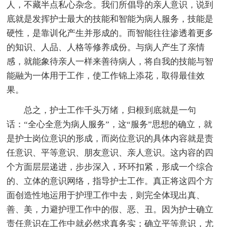
人，不藏半点私心杂念。我们所倡导的亲人意识，说到
底就是发挥护士最大的技能和智能为病人服务，技能是
硬性，是靠训化产生并形成的。而智能往往渗透着更多
的知识、人品、人格等修养成份。与病人产生了亲情
感，就能象待亲人一样来善待病人，将自我的技能与智
能融为一体用于工作，使工作锦上添花，取得最佳效
果。
总之，护士工作千头万绪，归根到底就是一句
话：“全心全意为病人服务”，这“服务”思想的确立，就
是护士岗位意识的形成，而岗位意识的具体内容就是责
任意识、平等意识、朋友意识、亲人意识。这内容的四
个方面层层递进，步步深入，环环扣紧，形成一个综合
的、立体的意识网络，指导护士工作。真正将这四个方
面创造性地运用于护理工作中去，则完全体现出真、
善、美，力避护理工作中的假、恶、丑。因为护士确立
责任意识在工作中就必然求真务实；确立平等意识，尤