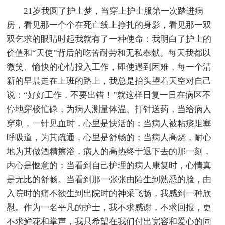
21岁我圆了护士梦，当穿上护士服第一次踏进病
房，看见那一个个在死亡线上挣扎的身影，看见那一双
双乞求的眼睛时起我就有了一种使命：我明白了护士的
价值和“天使”背后的吃苦耐劳和无私奉献。每天我都以
微笑、愉快的心情投入工作，即使遇到困难，每一个清
新的早晨走在上班的路上，我总是抬头望着天空对自己
说：“好好工作，不要出错！”就这样日复一日在病区不
停地穿梭忙碌，为病人测量体温、打针送药，当给病人
穿刺，一针见血时，心里是快活的；当病人被粘痰阻塞
呼吸道，为其疏通，心里是舒畅的；当病人高烧，耐心
地为其做酒精擦浴，病人的高热终于退下去的那一刻，
内心是惬意的；当看到自己护理的病人康复时，心情真
是无比的舒畅。当看到那一张张由陌生到熟悉的脸，由
入院时的痛不欲生到出院时的神采飞扬，我感到一种欣
慰。作为一名平凡的护士，我不求感谢，不求回报，更
不求鲜花和掌声，我只希望在我们付出宽容和爱心的同