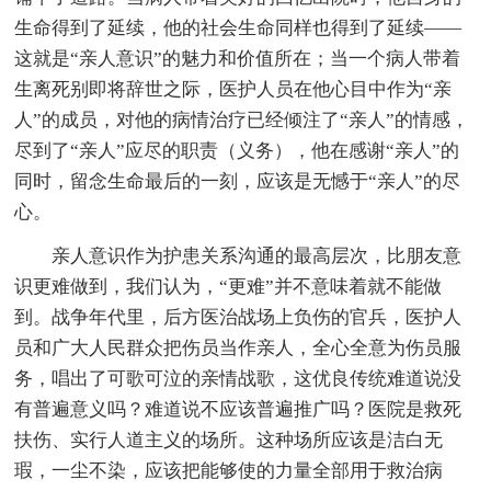
生命得到了延续，他的社会生命同样也得到了延续——
这就是“亲人意识”的魅力和价值所在；当一个病人带着
生离死别即将辞世之际，医护人员在他心目中作为“亲
人”的成员，对他的病情治疗已经倾注了“亲人”的情感，
尽到了“亲人”应尽的职责（义务），他在感谢“亲人”的
同时，留念生命最后的一刻，应该是无憾于“亲人”的尽
心。
亲人意识作为护患关系沟通的最高层次，比朋友意
识更难做到，我们认为，“更难”并不意味着就不能做
到。战争年代里，后方医治战场上负伤的官兵，医护人
员和广大人民群众把伤员当作亲人，全心全意为伤员服
务，唱出了可歌可泣的亲情战歌，这优良传统难道说没
有普遍意义吗？难道说不应该普遍推广吗？医院是救死
扶伤、实行人道主义的场所。这种场所应该是洁白无
瑕，一尘不染，应该把能够使的力量全部用于救治病