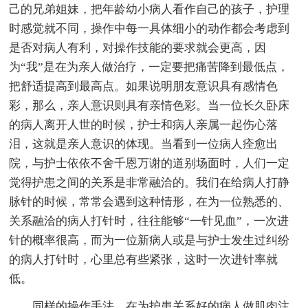
己的兄弟姐妹，把年龄幼小病人看作自己的孩子，护理
时感觉就不同，操作中每一具体细小的动作都会考虑到
是否对病人有利，对操作技能的要求就会更高，因
为“我”是在为亲人做治疗，一定要把痛苦降到最低点，
把舒适提高到最高点。如果说明朋友意识具有感情色
彩，那么，亲人意识则具有亲情色彩。当一位长久卧床
的病人离开人世的时候，护士和病人亲属一起伤心落
泪，这就是亲人意识的体现。当看到一位病人痊愈出
院，与护士依依不舍千恩万谢的道别场面时，人们一定
觉得护患之间的关系是非常融洽的。我们在给病人打静
脉针的时候，常常会遇到这种情形，在为一位熟悉的、
关系融洽的病人打针时，往往能够“一针见血”，一次进
针的概率很高，而为一位新病人或是与护士发生过纠纷
的病人打针时，心里总有些紧张，这时一次进针率就
低。
同样的操作手法，在为护患关系好的病人做肌肉注