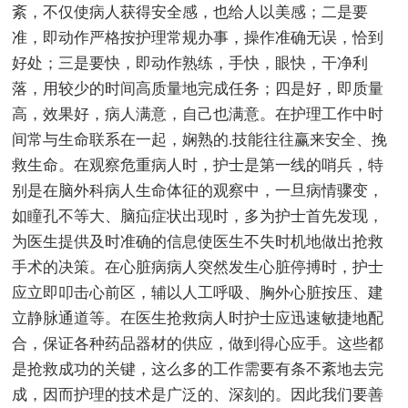
紊，不仅使病人获得安全感，也给人以美感；二是要
准，即动作严格按护理常规办事，操作准确无误，恰到
好处；三是要快，即动作熟练，手快，眼快，干净利
落，用较少的时间高质量地完成任务；四是好，即质量
高，效果好，病人满意，自己也满意。在护理工作中时
间常与生命联系在一起，娴熟的.技能往往赢来安全、挽
救生命。在观察危重病人时，护士是第一线的哨兵，特
别是在脑外科病人生命体征的观察中，一旦病情骤变，
如瞳孔不等大、脑疝症状出现时，多为护士首先发现，
为医生提供及时准确的信息使医生不失时机地做出抢救
手术的决策。在心脏病病人突然发生心脏停搏时，护士
应立即叩击心前区，辅以人工呼吸、胸外心脏按压、建
立静脉通道等。在医生抢救病人时护士应迅速敏捷地配
合，保证各种药品器材的供应，做到得心应手。这些都
是抢救成功的关键，这么多的工作需要有条不紊地去完
成，因而护理的技术是广泛的、深刻的。因此我们要善