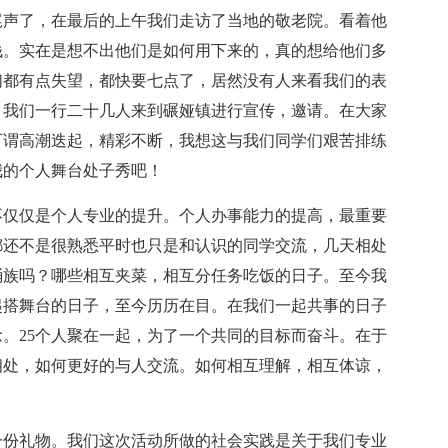
声了，在最后的上午我们走访了当地的敬老院。看着他
钱。实在是想不出他们是如何用下来的，真的想给他们多
们都有点失望，都快要七点了，居然没有人来看我们的表
，我们一行二十几人来到碾娅镇进行宣传，邀请。在大家
可谓高潮迭起，精彩不断，我想这与我们同学们艰苦排练
我的个人舞台处子秀吧！
仅仅是个人专业的提升。个人办事能力的提高，最重要
都还不是很熟悉平时也只是和认识的同学交流，几天相处
桶族吗？哪些相互夹菜，相互分任务吃饭的日子。至今我
起搭舞台的日子，至今历历在目。在我们一起共事的日子
。25个人聚在一起，为了一个共同的目标而奋斗。在于
相处，如何更好的与人交流。如何相互理解，相互体谅，
份礼物。我们这次活动所做的社会实践是关于我们专业