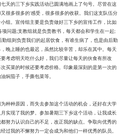
七天的三下乡实践活动已圆满地画上了句号。尽管在这
又很多很多的'感受，很多很多的收获。我们这支队伍分
个小组。宣传组主要是负责做好三下乡的宣传工作，比如
各项问题;支教组就是负责教书，每天都会和学生在一起;
后勤组则负责我们的起居饮食，有谁生病了，也是由后勤
早，晚上睡的也最迟，虽然比较辛苦，却乐在其中。每天
还要考虑明天吃什么好，我们尽量让每天的伙食有所改
每次买菜的时候还要考虑价格。印象最深刻的是第一次的
的油焖茄子，手撕包菜等。
为种种原因，而失去参加这个活动的机会，还好在大学
八月实现了我的梦。参加暑期三下乡这个活动，让我成长
我都努力认识自己的不足，改正我的缺点。争取向优秀的
信经过我的不懈努力一定会成为和他们一样优秀的队员。