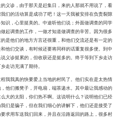
的义诊，由于那天是赶集日，来的人那就不用说了，看
想我们的活动算是成功了吧！这一天我被安排在负责裂隙
科知识，心里挺美的。中途听他们说；外面做调查的同学
始做起调查的工作，一做才知道做调查的辛苦。因为很多
重的是他们的地方方言还很重，和他们交流还是有一定的
去和他们交谈，有时候还要将同样的话重复很多便。到中
虽说义诊挺累的，但收获还是挺多的。终于等到下乡走访
下乡走访充满了期待。
程我我真的快要爱上当地的村民了。他们实在是太热情
地，他们搬凳子，开电扇，端茶递水。其中最让我感动的
这么大的太阳，你们热不啊。这说明什么？说明他们已经
为我们是骗子，但在我们细心的讲解下，他们还是接受了
动要求用车送我们回来，并且在沿路返回的路上，很多村