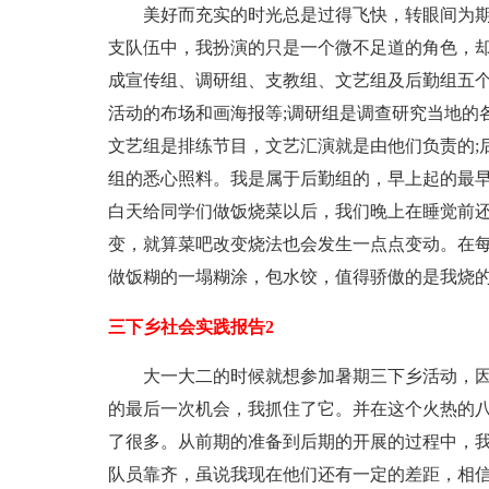
美好而充实的时光总是过得飞快，转眼间为期
支队伍中，我扮演的只是一个微不足道的角色，却
成宣传组、调研组、支教组、文艺组及后勤组五
活动的布场和画海报等;调研组是调查研究当地的
文艺组是排练节目，文艺汇演就是由他们负责的;
组的悉心照料。我是属于后勤组的，早上起的最
白天给同学们做饭烧菜以后，我们晚上在睡觉前
变，就算菜吧改变烧法也会发生一点点变动。在
做饭糊的一塌糊涂，包水饺，值得骄傲的是我烧
三下乡社会实践报告2
大一大二的时候就想参加暑期三下乡活动，因
的最后一次机会，我抓住了它。并在这个火热的
了很多。从前期的准备到后期的开展的过程中，
队员靠齐，虽说我现在他们还有一定的差距，相