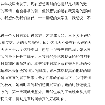
，从学校里出发了。现在想想当时的心情那是相当的激
痛的事情，也会非常的苦。但我想说的是在我竞选的那刻
心。我想作为我们当代二十一世纪的大学生，我想说；不
过一个人只有经历过磨难，才能成大器。三下乡正好给
我看过这几天的天气预报，预计这几天不会有什么好的天
，天天三十八度这种类型。想想下乡去没有电扇，怎么挨
在我的身上还长了痱子。不过既然是吃苦我无论如何都要
，只是我所未预料的。本来我平时就不敢在碎石扎堆的公
我这样出去怕会踢到我的脚哦，果不其然我真的把我的脚
！鲜血直直的冒了出来，最后在覃岭的帮助下，我们来到
院的校友，她当时看到我们还挺兴奋的，走的时候还硬是
才收的。第一天我就出意外。当然也成为了当晚全队批评
亲切关怀，特别是覃玲同学真的好感谢你。