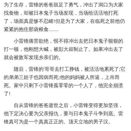
为了生存，雷锋的爸爸鼓足了勇气，冲出了洞口为大家
找食物，却被日本鬼子当场发现，当场给活活地打死
了，场面真是惨不忍睹!但是为了大家，在临死之前他仍
紧紧的抱住那袋粮食……
小雷锋痛苦欲绝，恨不得冲出去把日本鬼子狠狠的
打一顿，他刚想大喊，被彭大叔制止了。如果冲出去了
就会被敌军发现乡亲们的。
随后，雷锋的'哥哥去打工挣钱，被活活地累死了;它
的弟弟三娃子也因病而死;他的妈妈被人所逼，上吊而
死。家中只剩下小雷锋孤零零的一个人了，他完全崩溃
了!
自从雷锋的爸爸逝世之后，小雷锋变得更加坚强，
他下定决心要为父亲报仇，要与日本鬼子斗争到底。雷
锋真可为是一个真真正正的、顶天立地的男子汉。