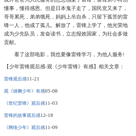
懂事，懂得感恩。但是日本鬼子走了，国民党又来了，
哥哥累死，弟弟饿死，妈妈上吊自杀，只留下孤苦的雷
锋一人，他成了孤儿。解放了，雷锋上学了，他光荣地
成为少先队员，发奋读书，立志报效国家，为社会多做
贡献。
看了这部电影，我也要像雷锋学习，为他人服务!
【少年雷锋观后感-观《少年雷锋》有感】相关文章：
11-21
雷锋观后感
05-08
观《雄狮少年》有感
11-03
《世纪雷锋》观后感
12-18
雷锋的故事观后感
11-09
《网络少年》观后感