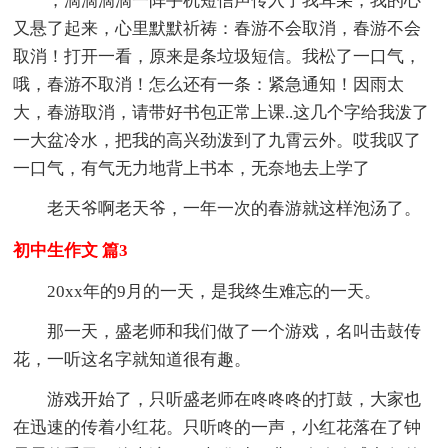
，滴滴滴滴一阵手机短信声传入了我耳朵，我的心
又悬了起来，心里默默祈祷：春游不会取消，春游不会
取消！打开一看，原来是条垃圾短信。我松了一口气，
哦，春游不取消！怎么还有一条：紧急通知！因雨太
大，春游取消，请带好书包正常上课..这几个字给我泼了
一大盆冷水，把我的高兴劲泼到了九霄云外。哎我叹了
一口气，有气无力地背上书本，无奈地去上学了
老天爷啊老天爷，一年一次的春游就这样泡汤了。
初中生作文 篇3
20xx年的9月的一天，是我终生难忘的一天。
那一天，盛老师和我们做了一个游戏，名叫击鼓传
花，一听这名字就知道很有趣。
游戏开始了，只听盛老师在咚咚咚的打鼓，大家也
在迅速的传着小红花。只听咚的一声，小红花落在了钟