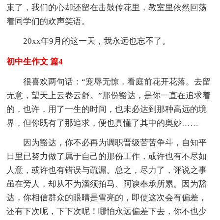
束了，我们的心却还留在击鼓传花里，教室里依然回荡
着同学们的欢声笑语。
20xx年9月的这一天，我永远也忘不了。
初中生作文 篇4
很喜欢两句话：“宠辱无惊，看庭前花开花落。去留
无意，望天上云卷云舒。”那份豁达，是你一直在追求着
的，也许，用了一生的时间，也未必达到那种高远的境
界，但你既有了那追求，便也真懂了其中的奥妙……
因为豁达，你不必再为调职晋级苦苦争斗，自知平
日里已努力做了属于自己的那份工作，或许也有不尽如
人意，或许也有错误与疏漏。总之，尽力了，评说之事
虽在旁人，却从不为溜须拍马、阿谀奉承所累。因为豁
达，你相信群众的眼睛是雪亮的，即使这次会有偏差，
还有下次呢，下下次呢！哪怕永远偏差下去，你不也少