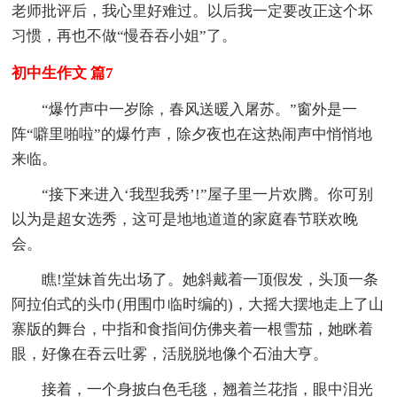
老师批评后，我心里好难过。以后我一定要改正这个坏
习惯，再也不做“慢吞吞小姐”了。
初中生作文 篇7
“爆竹声中一岁除，春风送暖入屠苏。”窗外是一
阵“噼里啪啦”的爆竹声，除夕夜也在这热闹声中悄悄地
来临。
“接下来进入‘我型我秀’!”屋子里一片欢腾。你可别
以为是超女选秀，这可是地地道道的家庭春节联欢晚
会。
瞧!堂妹首先出场了。她斜戴着一顶假发，头顶一条
阿拉伯式的头巾(用围巾临时编的)，大摇大摆地走上了山
寨版的舞台，中指和食指间仿佛夹着一根雪茄，她眯着
眼，好像在吞云吐雾，活脱脱地像个石油大亨。
接着，一个身披白色毛毯，翘着兰花指，眼中泪光