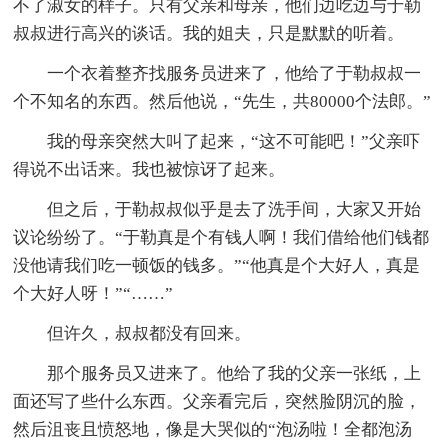
不了淑女的样子。只有父亲和母亲，他们边吃边与于勒
叔叔进行高兴的谈话。我的姐夫，只是默默的听着。
一个衣着整齐找服务员进来了，他给了于勒叔叔一
个不知名的东西。然后他说，“先生，共80000个法郎。”
我的母亲突然大叫了起来，“这不可能吧！”父亲吓
得说不出话来。我也被惊讶了起来。
但之后，于勒叔叔似乎是去了洗手间，大家又开始
议论纷纷了。“于勒真是个有钱人啊！我们借给他们钱都
没他请我们吃一顿饭的钱多。”“他真是个大好人，真是
个大好人呀！”“……”
但许久，叔叔都没有回来。
那个服务员又进来了。他给了我的父亲一张纸，上
面还写了些什么东西。父亲看完后，突然脸阴沉的脸，
然后沮丧且愤怒地，像是大哭似的“泡汤啦！全都泡汤