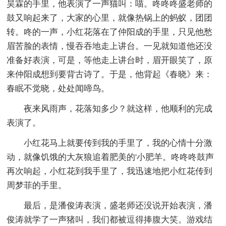
昊霖的手里，他表演了一声猫叫：喵。咚咚咚盛老师的
鼓又响起来了，大家的心里，就像热锅上的蚂蚁，团团
转。咚的一声，小红花落在了仲阳成的手里，只见他愁
眉苦脸的表情，慢吞吞地走上讲台。一见就知道他还没
准备好表演，可是，等他走上讲台时，眉开眼笑了，原
来仲阳成想到要背古诗了。于是，他背起《春晓》来：
春眠不觉晓，处处闻啼鸟。
夜来风雨声，花落知多少？就这样，他顺利的完成
表演了。
小红花马上就要传到我的手里了，我的心情十分激
动，就像饥饿的大灰狼追着肥美的'小肥羊。咚咚咚鼓声
再次响起，小红花到我手里了，我迅速地把小红花传到
周梦菲的手里。
最后，是潘俊涛表演，盛老师还没说开始表演，潘
俊涛就学了一声猪叫，我们都被逗得捧腹大笑。游戏结