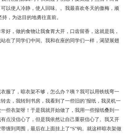
，可以使人冷静，使人回味。。我最喜欢冬天的傲梅，顽
坚持，为达目的地勇往直前。
常好，做的食物让我食胃大开，口齿留香，这就是我，
我站在了同学们中间。我和在座的同学们一样，渴望展翅
衣服了，晾衣架不够，怎么办？咦？我可以用铁线弯一
转去，我转到书房，我看到了一些旧的`报纸，我灵机一
做一些衣架呀！于是我就开始做了，我用一些报纸叠到一
我有点没信心了，但是我依然让自己重获信心了。我又开
带缠到周围，最后在上面挂上了“S”钩。就这样晾衣架做