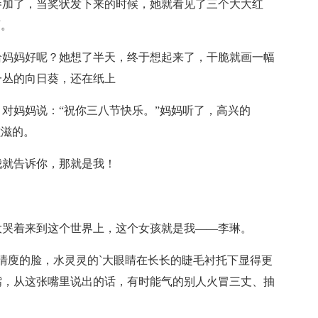
加了，当奖状发下来的时候，她就看见了三个大大红
画。
妈妈好呢？她想了半天，终于想起来了，干脆就画一幅
一丛的向日葵，还在纸上
妈妈说：“祝你三八节快乐。”妈妈听了，高兴的
滋滋的。
就告诉你，那就是我！
哭着来到这个世界上，这个女孩就是我——李琳。
廋的脸，水灵灵的`大眼睛在长长的睫毛衬托下显得更
嘴，从这张嘴里说出的话，有时能气的别人火冒三丈、抽