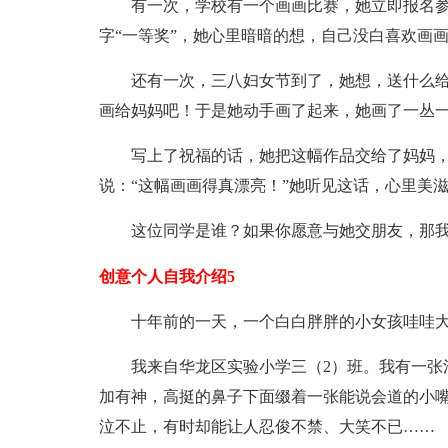
有一次，学校有一个画画比赛，她立即报名参
字“一等奖”，她心里暗暗的想，自己没白喜欢画
还有一次，三八妇女节到了，她想，送什么给
画给妈妈吧！于是她动手画了起来，她画了一丛
写上了祝福的话，她把这幅作品交给了妈妈，对
说：“这幅画画得真漂亮！”她听见这话，心里美
这位同学是谁？如果你愿意与她交朋友，那我
创意个人自我介绍5
十年前的一天，一个白白胖胖的小女孩哇哇大
我来自华龙区实验小学三（2）班。我有一张清
加有神，高挺的鼻子下面缀着一张能说会道的小
泣不止，有时却能让人忍俊不禁、大笑不已……