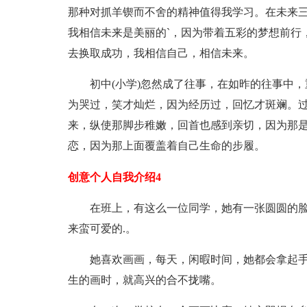
那种对抓羊锲而不舍的精神值得我学习。在未来
我相信未来是美丽的`，因为带着五彩的梦想前行
去换取成功，我相信自己，相信未来。
初中(小学)忽然成了往事，在如昨的往事中，
为哭过，笑才灿烂，因为经历过，回忆才斑斓。
来，纵使那脚步稚嫩，回首也感到亲切，因为那
恋，因为那上面覆盖着自己生命的步履。
创意个人自我介绍4
在班上，有这么一位同学，她有一张圆圆的脸
来蛮可爱的.。
她喜欢画画，每天，闲暇时间，她都会拿起手
生的画时，就高兴的合不拢嘴。