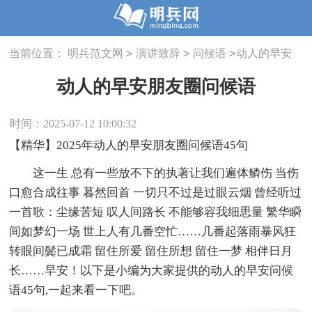
>
>
>
当前位置：
明兵范文网
演讲致辞
问候语
动人的早安
朋友圈问候语
动人的早安朋友圈问候语
时间：2025-07-12 10:00:32
【精华】2025年动人的早安朋友圈问候语45句
这一生 总有一些放不下的执著让我们遍体鳞伤 当伤
口愈合成往事 暮然回首 一切只不过是过眼云烟 曾经听过
一首歌：尘缘苦短 叹人间路长 不能够容我细思量 繁华瞬
间如梦幻一场 世上人有几番空忙……几番起落雨暴风狂
转眼间鬓已成霜 留住所爱 留住所想 留住一梦 相伴日月
长……早安！以下是小编为大家提供的动人的早安问候
语45句,一起来看一下吧。