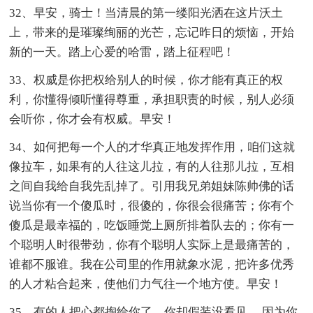
32、早安，骑士！当清晨的第一缕阳光洒在这片沃土
上，带来的是璀璨绚丽的光芒，忘记昨日的烦恼，开始
新的一天。踏上心爱的哈雷，踏上征程吧！
33、权威是你把权给别人的时候，你才能有真正的权
利，你懂得倾听懂得尊重，承担职责的时候，别人必须
会听你，你才会有权威。早安！
34、如何把每一个人的才华真正地发挥作用，咱们这就
像拉车，如果有的人往这儿拉，有的人往那儿拉，互相
之间自我给自我先乱掉了。引用我兄弟姐妹陈帅佛的话
说当你有一个傻瓜时，很傻的，你很会很痛苦；你有个
傻瓜是最幸福的，吃饭睡觉上厕所排着队去的；你有一
个聪明人时很带劲，你有个聪明人实际上是最痛苦的，
谁都不服谁。我在公司里的作用就象水泥，把许多优秀
的人才粘合起来，使他们力气往一个地方使。早安！
35、有的人把心都掏给你了，你却假装没看见， 因为你