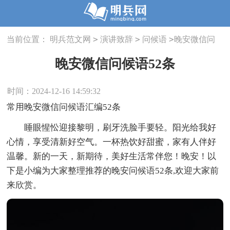
>
>
>
当前位置：
明兵范文网
演讲致辞
问候语
晚安微信问
候语52条
晚安微信问候语52条
时间：2024-12-16 14:59:32
常用晚安微信问候语汇编52条
睡眼惺忪迎接黎明，刷牙洗脸手要轻。阳光给我好
心情，享受清新好空气。一杯热饮好甜蜜，家有人伴好
温馨。新的一天，新期待，美好生活常伴您！晚安！以
下是小编为大家整理推荐的晚安问候语52条,欢迎大家前
来欣赏。