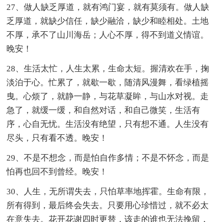
27、做人缺乏厚道，就有鸿门宴，就有莫须有。做人缺
乏厚道，就缺少信任，缺少融洽，缺少和睦相处。土地
不厚，承不了山川海岳；人心不厚，得不到道义情谊。
晚安！
28、生活太忙，人生太累，生命太短。握清欢在手，掬
淡泊于心。忙累了，就歇一歇，随清风漫舞，看绿植摇
曳。心烦了，就静一静，与花草凝眸，与山水对视。走
急了，就缓一缓，和自然对话，和自己微笑，生活有
序，心自无忧。生活没有绝望，只有想不通。人生没有
尽头，只有看不透。晚安！
29、不是不想念，而是怕自作多情；不是不怀念，而是
怕再也回不到曾经。晚安！
30、人生，无所谓失去，只怕草率地挥霍。生命有限，
所有得到，最后终会失去。只要用心珍惜过，就不必太
在意失去。花开花谢四时更替，该走的谁也无法挽留，