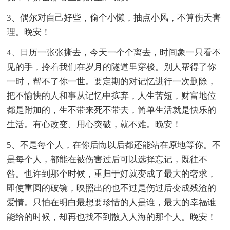
3、偶尔对自己好些，偷个小懒，抽点小风，不算伤天害
理。晚安！
4、日历一张张撕去，今天一个个离去，时间象一只看不
见的手，拎着我们在岁月的隧道里穿梭。别人帮得了你
一时，帮不了你一世。要定期的对记忆进行一次删除，
把不愉快的人和事从记忆中摈弃，人生苦短，财富地位
都是附加的，生不带来死不带去，简单生活就是快乐的
生活。有心改变、用心突破，就不难。晚安！
5、不是每个人，在你后悔以后都还能站在原地等你。不
是每个人，都能在被伤害过后可以选择忘记，既往不
咎。也许到那个时候，重归于好就变成了最大的奢求，
即使重圆的破镜，映照出的也不过是伤过后变成残渣的
爱情。只怕在明白最想要珍惜的人是谁，最大的幸福谁
能给的时候，却再也找不到散入人海的那个人。晚安！