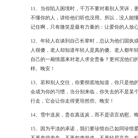
11、当你陷入困境时，千万不要对着别人哭诉，
不懂你的人，讲给他们听也没用。所以，没人能
记住啊，只有微笑是最有力量的：让爱你的人放
12、年轻人在谈到自己长辈时，总认为他们固执
人很傻，老人却知道年轻人是真的傻。老人都年
自己的一厢情愿来对老人求全责备？更何况他们的
样。晚安！
13、若和别人交往，你要彻底地知道，你只是他
会成为你的习惯，当分别来临，你失去的不是某
行走，它会让你走得更坦然些。晚安！
14、雪中送炭，贵在真送炭，而不是语言劝慰。
15、因为平淡的承诺，我们要珍惜自己如同珍惜
不再患得患失，不再怨声栽道，不再轻易言弃，