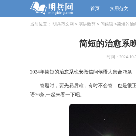
首页
实用范文
>
>
>
当前位置：
明兵范文网
演讲致辞
问候语
简短的治
简短的治愈系晚
时间：2024-10-2
2024年简短的治愈系晚安微信问候语大集合76条
答题时，要先易后难，有时不会答，也是很正
语76条,一起来看一下吧。