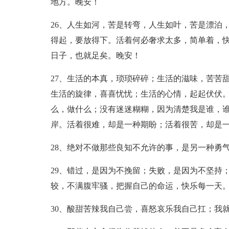
地方。晚安！
26、人生如河，苦是转弯，人生如叶，苦是漂泊
得起，要放得下。活着何必奢求太多，简单着，
日子，也就足矣。晚安！
27、生活的本真，琐琐碎碎；生活的滋味，苦苦
生活的旋律，喜喜忧忧；生活的心情，起起伏伏
么，做什么；没有迷迷糊糊，因为清楚我是谁，
岸。活着很难，却是一种期盼；活着很苦，却是
28、绝对不做那些良知不允许的事，是另一种勇
29、错过，是因为不挽留；失败，是因为不坚持
较，不满腹牢骚，把握自己的命运，快乐每一天。
30、酸甜苦辣我自己尝，喜怒哀乐我自己扛；我