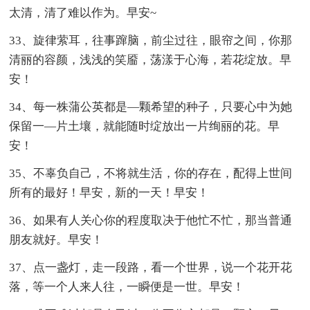
太清，清了难以作为。早安~
33、旋律萦耳，往事蹿脑，前尘过往，眼帘之间，你那
清丽的容颜，浅浅的笑靥，荡漾于心海，若花绽放。早
安！
34、每一株蒲公英都是—颗希望的种子，只要心中为她
保留一—片土壤，就能随时绽放出一片绚丽的花。早
安！
35、不辜负自己，不将就生活，你的存在，配得上世间
所有的最好！早安，新的一天！早安！
36、如果有人关心你的程度取决于他忙不忙，那当普通
朋友就好。早安！
37、点一盏灯，走一段路，看一个世界，说一个花开花
落，等一个人来人往，一瞬便是一世。早安！