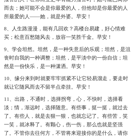
而去；她可能不会是你最爱的人，但他却是你最爱的人
所最爱的人——她，就是外婆。早安！
8、人生路漫漫，能有几回欢？高楼台易建，好心情难
买；松意百愁随风去，放容一笑胜千金。早安！
9、学会坦然。坦然，是一种失意后的乐观；坦然，是沮
丧时自我的一种调整；坦然，是平淡中的一份自信；坦
然是一份快乐，是一种潇洒。早安！
10、缘分来到时就要牢牢抓紧不让它轻易溜走，要走时
就让它随风而去不留半点牵挂。早安！
11、出路，不通时，选择拐弯，心，不快时，选择看
淡；情，渐远时，选择随意。有些事，挺一挺，就过去
了。有些人，就是去狠一狠，也就忘记了。有些苦，笑
一笑，就冰释了。有颗心，伤一伤，那么也就是坚强
了。不管你去往何方，不管将来迎接你的是什么，请你