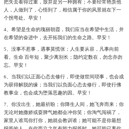
把失去看得过重，放弃是另一种拥有；不要经常艳羡他
人，人做到了，心悟到了，相信属于你的风景就在下一
个拐弯处。早安！
4、希望是生命的瑰丽朝霞，我们应当在希望中生活，并
在希望的奋进中，去开拓我们的生命之路。早安！
5、没事不惹事，遇事莫慌张；人生要从容，凡事向前
看。生命 百年短，聚少离别长；隐约定数在，勿念亦勿
忘。早安！
6、当我们以正面心态去修行，即使做世间琐事，也会成
为获得解脱的缘；当我们以负面心态去修行，即使行佛
教事业，也会成为堕落恶趣的因。早安！
7、你没出生，她最祈盼；你降生人间，她飞奔而来；你
无论对她撒娇或耍脾气她都会冲你笑；你淘气闯祸了，
家里人谁骂你打你，她就会教训谁；她可能不是你最想
报答的人，在你而立之年有能力报答时，她可能已离你