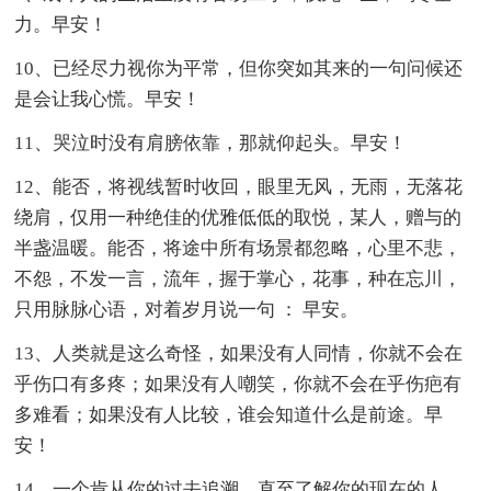
力。早安！
10、已经尽力视你为平常，但你突如其来的一句问候还
是会让我心慌。早安！
11、哭泣时没有肩膀依靠，那就仰起头。早安！
12、能否，将视线暂时收回，眼里无风，无雨，无落花
绕肩，仅用一种绝佳的优雅低低的取悦，某人，赠与的
半盏温暖。能否，将途中所有场景都忽略，心里不悲，
不怨，不发一言，流年，握于掌心，花事，种在忘川，
只用脉脉心语，对着岁月说一句 ： 早安。
13、人类就是这么奇怪，如果没有人同情，你就不会在
乎伤口有多疼；如果没有人嘲笑，你就不会在乎伤疤有
多难看；如果没有人比较，谁会知道什么是前途。早
安！
14、一个肯从你的过去追溯，直至了解你的现在的人，