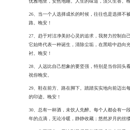
优雅地坐，安然地睡。人生的味道，淡久生香。
26、当一个人选择成长的时候，往往也是选择不
路。晚安！
27、趋于对洁净美好心灵的追求，我努力控制自
它始终代表一种诞生，清除尘垢，在黑暗中趋向
衬。晚安！
28、人远比自己想象的要坚强，特别是当你回头
祝你晚安。
29、鞋在前方、路在脚下。踏踏实实地向前迈出
的印迹。晚安！
30、总有一杯酒，未饮人先醉。每个人都会有一
年的点滴，无论冷暖，静静收藏；悠然岁月的丝