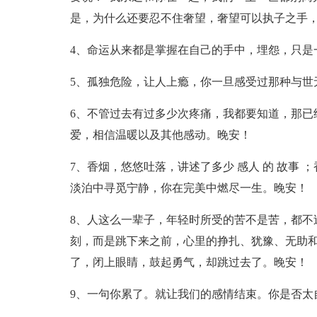
是，为什么还要忍不住奢望，奢望可以执子之手
4、命运从来都是掌握在自己的手中，埋怨，只是
5、孤独危险，让人上瘾，你一旦感受过那种与世
6、不管过去有过多少次疼痛，我都要知道，那已
爱，相信温暖以及其他感动。晚安！
7、香烟，悠悠吐落，讲述了多少 感人 的 故事
淡泊中寻觅宁静，你在完美中燃尽一生。晚安！
8、人这么一辈子，年轻时所受的苦不是苦，都不
刻，而是跳下来之前，心里的挣扎、犹豫、无助
了，闭上眼睛，鼓起勇气，却跳过去了。晚安！
9、一句你累了。就让我们的感情结束。你是否太