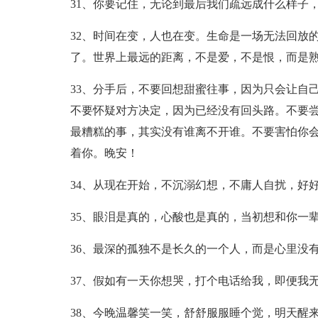
31、你要记住，无论到最后我们疏远成什么样子
32、时间在变，人也在变。生命是一场无法回放
了。世界上最远的距离，不是爱，不是恨，而是
33、分手后，不要回想甜蜜往事，因为只会让自
不要怀疑对方决定，因为已经没有回头路。不要
最糟糕的事，其实没有谁离不开谁。不要害怕你
着你。晚安！
34、从现在开始，不沉溺幻想，不庸人自扰，好
35、眼泪是真的，心酸也是真的，当初想和你一
36、最深的孤独不是长久的一个人，而是心里没
37、假如有一天你想哭，打个电话给我，即便我
38、今晚温馨笑一笑，舒舒服服睡个觉，明天醒