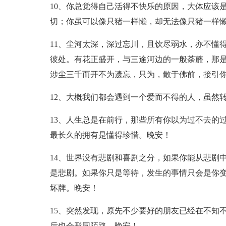
10、你总觉得自己活得不快乐的原因，大体应该
切；你虽可以像只猪一样懒，却无法像只猪一样
11、尘河太深，深过忘川，且饮尽弱水，亦不懂
彼处。有花正盛开，与三途河边的一般荼蘼，那
涉尘三千而开不为遗忘，只为，散于佛前，接引
12、大概我们都会遇到一个爱而不得的人，虽然
13、人生总是在前行，那些所有你以为过不去的
最长久的拥有是懂得珍惜。晚安！
14、世界没有悲剧和喜剧之分，如果你能从悲剧
是悲剧。如果你只是等待，发生的事情只会是你
坏牌。晚安！
15、突然发现，原先不少要好的朋友已经在不知
后也会形同陌路。晚安！