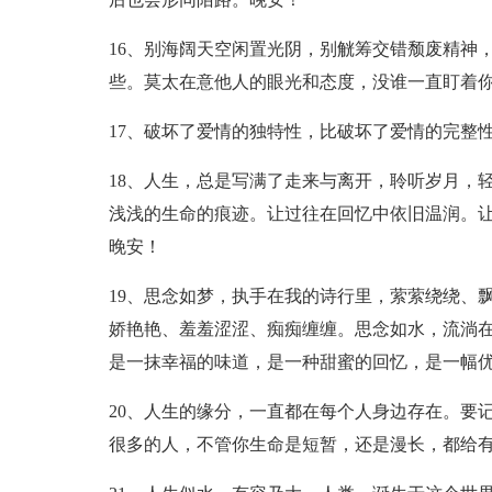
16、别海阔天空闲置光阴，别觥筹交错颓废精神
些。莫太在意他人的眼光和态度，没谁一直盯着
17、破坏了爱情的独特性，比破坏了爱情的完整
18、人生，总是写满了走来与离开，聆听岁月，
浅浅的生命的痕迹。让过往在回忆中依旧温润。
晚安！
19、思念如梦，执手在我的诗行里，萦萦绕绕、
娇艳艳、羞羞涩涩、痴痴缠缠。思念如水，流淌
是一抹幸福的味道，是一种甜蜜的回忆，是一幅
20、人生的缘分，一直都在每个人身边存在。要
很多的人，不管你生命是短暂，还是漫长，都给