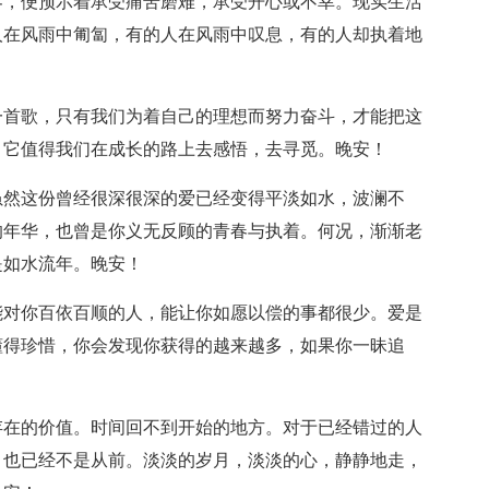
界，便预示着承受痛苦磨难，承受开心或不幸。现实生活
人在风雨中匍匐，有的人在风雨中叹息，有的人却执着地
一首歌，只有我们为着自己的理想而努力奋斗，才能把这
，它值得我们在成长的路上去感悟，去寻觅。晚安！
虽然这份曾经很深很深的爱已经变得平淡如水，波澜不
的年华，也曾是你义无反顾的青春与执着。何况，渐渐老
是如水流年。晚安！
能对你百依百顺的人，能让你如愿以偿的事都很少。爱是
懂得珍惜，你会发现你获得的越来越多，如果你一昧追
存在的价值。时间回不到开始的地方。对于已经错过的人
，也已经不是从前。淡淡的岁月，淡淡的心，静静地走，