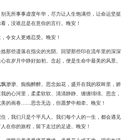
，别无所事事虚度年华，尽力让人生饱满些，让命运坚挺
你看，没谁总是在意你的言行。晚安！
性，令女人更难忍受。晚安！
轻捻那些遗落在指尖的光阴。回望那些印在流年里的深深
让心在岁月中静好如初。念起，便是生命中最美的风景。
飘飘渺渺、痴痴醉醉。思念如花，盛开在我的双眸里，娇
在我的心河里，柔柔软软、清清静静、缠缠绵绵。思念，
优美的画卷……思念无边，但愿梦中相牵。晚安！
记住，我们只是个平凡人。我们每个人的一生，都会遇见
有人在你的旅程，留下走过的足迹。晚安！