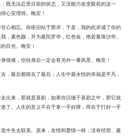
是：既无法忍受目前的状态，又没能力改变眼前的这一
懒得心安理得。晚安！
得甘心相忘。你依旧站于那岸，于是，我的此岸成了你的
是我，素色颜，开为曼陀罗华，红色妆，艳若曼珠沙华。
你的目光。晚安！
转身很难，但转身后一定会有另外一番风景。晚安！
过去，最后都留在了最后；人生中最永恒的幸福是平凡，
中走出来，那就是喜剧，如果你沉缅于喜剧之中，那它就
变老了。人生的意义不在于拿一手好牌，而在于打好一手
不觉中失去联系。原来，友情和爱情一样，没有经营，最