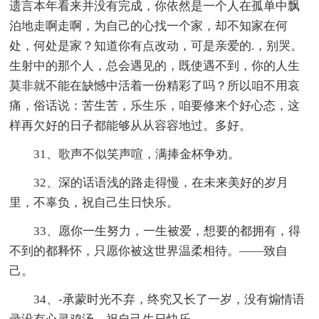
遗言本年看来并没有完成，你依然是一个人在孤单中飘
泊地走啊走啊，为自己的心找一个家，却不知家在何
处，何处是家？知道你有点改动，可是亲爱的.，别哭。
生射中的那个人，总会遇见的，既使遇不到，你的人生
莫非就不能在缺憾中活着一份精彩了吗？所以咱不用哀
痛，俗话说：苦生苦，乐生乐，咱要修来个好心态，这
样再欠好的日子都能够从从容容地过。多好。
31、歌声不似笑声喧，满捧金杯争劝。
32、深的话语浅的路走得慢，在未来美好的岁月
里，不辜负，祝自己生日快乐。
33、愿你一生努力，一生被爱，想要的都拥有，得
不到的都释怀，只愿你被这世界温柔相待。——致自
己。
34、-承蒙时光不弃，终究又长了一岁，没有煽情语