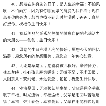
40、想着在你身边的日子，是人生的幸福；不怕风
吹，不怕雨打，因为有你哪宽厚的肩膀为我挡着；现在
离开你的身边，却再也找不到儿时的温暖，爸爸，真的
好想你。祝福你生日快乐！
41、祝我美丽的乐观的热情的健康自信的充满活力
的大朋友——爸爸，生日快乐！
42、愿您的生日充满无穷的快乐，愿您今天的回忆
温馨，愿您所有的梦想甜美，愿您这一年称心如意。
43、无论是草是宝，您都待孩儿很好。辛苦操劳，
魂牵梦绕，挂心孩儿寒饥暖饱；无微不至，不求回报，
只图孩儿平安到老。永远爱您，爸爸，祝您生日快乐。
44、沧海桑田，无法预知的事情，父辈是用辛劳赢
取了幸福。时光流转，幸福连绵，父辈是用回味苦涩延
续了幸福。锦江春色，幸福蔓延，父辈在用简朴唤起那