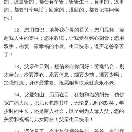
的，没当爸的，都会有个爸；爸爸生日，有事的，没事
的，都要打个电话；回家的，没回的，都要记得问候
他！
12、您用知识，填补我心灵的荒芜；您用品格，竖
起我人生的支柱；您用教诲，让我受益铭心刻骨；您用
双手，构筑一家幸福的小屋。生日快乐，道声老爸辛苦
了！
13、父亲生日到，短信来向你问好：劳逸结合，别
太辛劳；冷要添衣，累要休息；烟要少抽，酒要少喝；
加强锻炼，身体最重要。祝愿咱爸快乐健康永不老。
14、父爱如山，历历在目，犹如和煦的阳光，仿佛
宽广的大海，把儿女包围其中，无论是儿时的欢笑，年
少时的生长，还是踏入社会，以至到为人母人父，您的
关爱和祝福与儿女同在！父亲生日快乐！
15、该休息了，今天是父亲的生日。爸爸，平时您