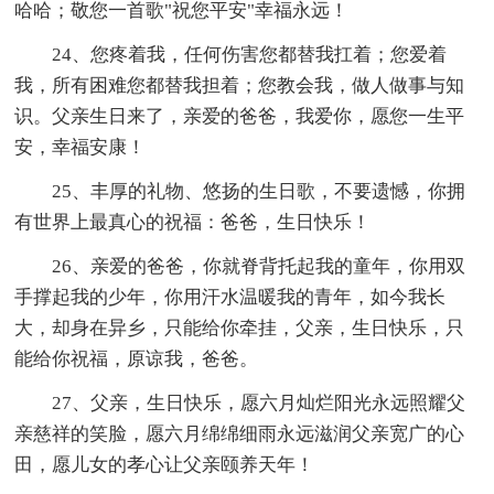
哈哈；敬您一首歌"祝您平安"幸福永远！
24、您疼着我，任何伤害您都替我扛着；您爱着
我，所有困难您都替我担着；您教会我，做人做事与知
识。父亲生日来了，亲爱的爸爸，我爱你，愿您一生平
安，幸福安康！
25、丰厚的礼物、悠扬的生日歌，不要遗憾，你拥
有世界上最真心的祝福：爸爸，生日快乐！
26、亲爱的爸爸，你就脊背托起我的童年，你用双
手撑起我的少年，你用汗水温暖我的青年，如今我长
大，却身在异乡，只能给你牵挂，父亲，生日快乐，只
能给你祝福，原谅我，爸爸。
27、父亲，生日快乐，愿六月灿烂阳光永远照耀父
亲慈祥的笑脸，愿六月绵绵细雨永远滋润父亲宽广的心
田，愿儿女的孝心让父亲颐养天年！