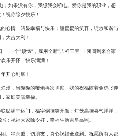
；如果没有你，我想我会断电。爱你是我的职业，想
业！祝你除夕快乐！
的心情，昭显幸福与快乐；甜蜜蜜的笑容，绽放和谐与
到，大吉大利！
"，一个"烦恼"，雇用全新"吉祥三宝"：团圆到来合家
夕欢乐开怀，快乐满满！
年开心到底！
烂漫，当隆隆的鞭炮再次响彻，我的祝福随着金鸡飞奔
利，家庭美满幸福。
联贴满幸运门，福字倒挂笑开颜；灯笼高挂喜气洋洋，
滔滔；祝福大家除夕好，幸福生活吉星高照。
闹。串亲戚，访朋友，真心祝福全送到。祝愿所有人都