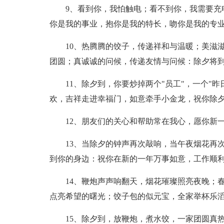
9、看到你，我怕触电；看不到你，我需要充电
你是我的事业，抱你是我的特长，吻你是我的专
10、热腾腾的饺子，传递祥和与温暖；美滋滋
团圆；真诚诚的问候，传递友情与问候：除夕将
11、除夕到，你要炒掉两个"员工"，一个"昨日
欢，吉祥走进幸福门，如意牵手小金龙，祝你除
12、朋友们的关心和帮助常在我心，愿你新一
13、当除夕的钟声再次敲响，当午夜烟花再次
到你的身边：祝你在新的一年万事如意，工作顺
14、鞭炮声声响翻天，烟花璀璨照亮夜晚；春
点亮希望的曙光；饺子包的似元宝，全家举杯乐
15、除夕到，放鞭炮，煮水饺，一家团圆真热