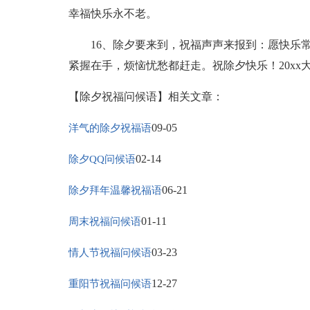
幸福快乐永不老。
16、除夕要来到，祝福声声来报到：愿快乐常
紧握在手，烦恼忧愁都赶走。祝除夕快乐！20xx
【除夕祝福问候语】相关文章：
09-05
洋气的除夕祝福语
02-14
除夕QQ问候语
06-21
除夕拜年温馨祝福语
01-11
周末祝福问候语
03-23
情人节祝福问候语
12-27
重阳节祝福问候语