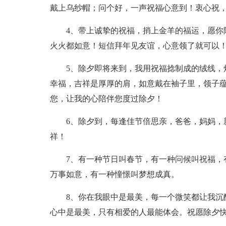
戴上乌纱帽；问个好，一声祝福心意到！衷心祝
4、带上诚挚的祝福，捎上金羊的福运，愿你除
火火都如意！短信拜年见友谊，心意领了就可以
5、除夕即将来到，我用祝福捻制成的绒线，烛
幸福，吉祥是厚厚的肩，如意戴在袖子里，领子
您，让我的心陪伴您度过除夕！
6、除夕到，每逢佳节倍思亲，爸爸，妈妈，新
祥！
7、有一种节日叫春节，有一种问候叫祝福，有
万事如意，有一种憧憬叫梦想成真。
8、你在我眼中是最美，每一个微笑都让我沉醉
心中是最美，只有相爱的人最能体会。祝愿除夕