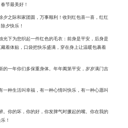
，春节最美好！
夕之际和家团圆，万事顺利！收到红包喜一喜，红红
！除夕快乐！
光下为您织起一件红色的毛衣：前身是平安，后身是
蕴藏着体贴，口袋把快乐盛满，穿在身上让温暖包裹着
的一年你们多保重身体。年年阖第平安，岁岁满门吉
一种生活叫幸福，有一种心情叫快乐，有一种心愿叫
。你的坏，你的好，你发脾气时撅起的嘴。你在我的
快乐！