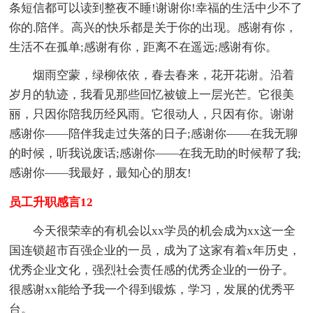
条短信都可以读到整夜不睡!谢谢你!幸福的生活中少不了
你的.陪伴。高兴的快乐都是关于你的出现。感谢有你，
生活不在孤单;感谢有你，距离不在遥远;感谢有你。
烟雨空蒙，绿柳依依，春去春来，花开花谢。沿着
岁月的轨迹，我看见那些回忆被镀上一层光芒。它很美
丽，只因你陪我历经风雨。它很动人，只因有你。谢谢
感谢你――陪伴我走过失落的日子;感谢你――在我无聊
的时候，听我说废话;感谢你――在我无助的时候帮了我;
感谢你――我最好，最知心的朋友!
员工升职感言12
今天很荣幸的有机会以xx学员的机会成为xx这一全
国连锁超市百强企业的一员，成为了这家有着x年历史，
优秀企业文化，强烈社会责任感的优秀企业的一份子。
很感谢xx能给予我一个得到锻炼，学习，发展的优秀平
台。