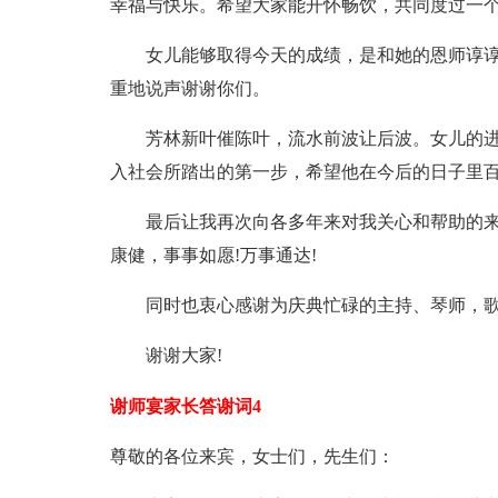
幸福与快乐。希望大家能开怀畅饮，共同度过一
女儿能够取得今天的成绩，是和她的恩师谆谆
重地说声谢谢你们。
芳林新叶催陈叶，流水前波让后波。女儿的进
入社会所踏出的第一步，希望他在今后的日子里
最后让我再次向各多年来对我关心和帮助的来
康健，事事如愿!万事通达!
同时也衷心感谢为庆典忙碌的主持、琴师，歌手
谢谢大家!
谢师宴家长答谢词4
尊敬的各位来宾，女士们，先生们：