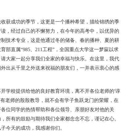
收获成功的季节，这更是一个播种希望，描绘锦绣的季
苦读，经过自己的不懈努力，在今年的高考中，以优异的
控制技术专业，这是他通过冬的储备、春的播种、夏的耕
部直属“985、211工程”，全国重点大学这一梦寐以求
，请大家一起分享我们全家的幸福与快乐。在这里，我代
期外出从千里之外送来祝福的朋友们，一并表示衷心的感
学校提供给他的良好教育环境，离不开各位老师的'谆
没有老师的殷殷教导，就不会有学子鱼跃龙门的荣耀，在
开各位同学的热情帮助和各位领导、亲朋好友对他的关
助，所有的鼓励与期待我们全家都念念不忘，谨记在心。
儿子今天的成功，我感谢你们。