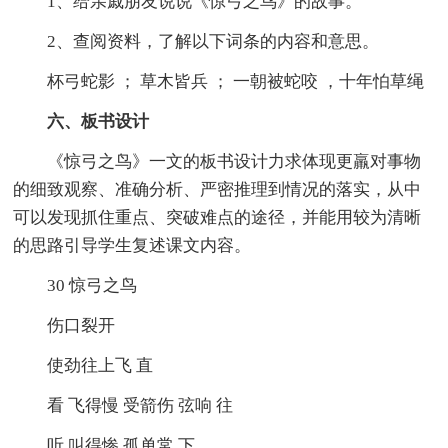
1、给亲戚朋友说说《惊弓之鸟》的故事。
2、查阅资料，了解以下词条的内容和意思。
杯弓蛇影 ； 草木皆兵 ； 一朝被蛇咬 ，十年怕草绳
六、板书设计
《惊弓之鸟》一文的板书设计力求体现更羸对事物
的细致观察、准确分析、严密推理到情况的落实，从中
可以发现抓住重点、突破难点的途径，并能用较为清晰
的思路引导学生复述课文内容。
30 惊弓之鸟
伤口裂开
使劲往上飞 直
看 飞得慢 受箭伤 弦响 往
听 叫得惨 孤单常 下