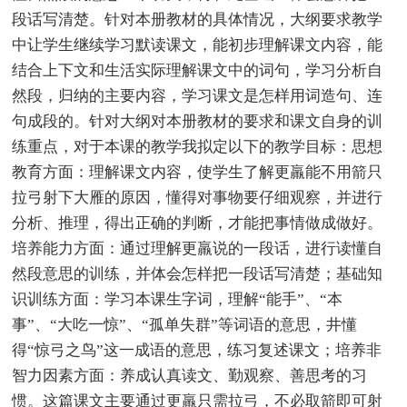
段话写清楚。针对本册教材的具体情况，大纲要求教学
中让学生继续学习默读课文，能初步理解课文内容，能
结合上下文和生活实际理解课文中的词句，学习分析自
然段，归纳的主要内容，学习课文是怎样用词造句、连
句成段的。针对大纲对本册教材的要求和课文自身的训
练重点，对于本课的教学我拟定以下的教学目标：思想
教育方面：理解课文内容，使学生了解更羸能不用箭只
拉弓射下大雁的原因，懂得对事物要仔细观察，并进行
分析、推理，得出正确的判断，才能把事情做成做好。
培养能力方面：通过理解更羸说的一段话，进行读懂自
然段意思的训练，并体会怎样把一段话写清楚；基础知
识训练方面：学习本课生字词，理解“能手”、“本
事”、“大吃一惊”、“孤单失群”等词语的意思，井懂
得“惊弓之鸟”这一成语的意思，练习复述课文；培养非
智力因素方面：养成认真读文、勤观察、善思考的习
惯。这篇课文主要通过更羸只需拉弓，不必取箭即可射