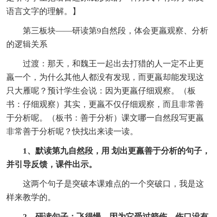
语言文字的理解。】
第三板块——研读第9自然段，体会更羸观察、分析
的逻辑关系
过渡：那天，和魏王一起出去打猎的人一定不止更
羸一个，为什么其他人都没有发现，而更羸却能发现这
只大雁呢？预计学生会说：因为更羸仔细观察。（板
书：仔细观察）其实，更羸不仅仔细观察，而且非常善
于分析呢。（板书：善于分析）课文哪一自然段写更羸
非常善于分析呢？快找出来读一读。
1、默读第九自然段，用 划出更羸善于分析的句子，
并引导反馈，课件出示。
这两个句子是突破本课难点的一个突破口，我是这
样来教学的。
2、研读句子：飞得慢，因为它受过箭伤，伤口没有