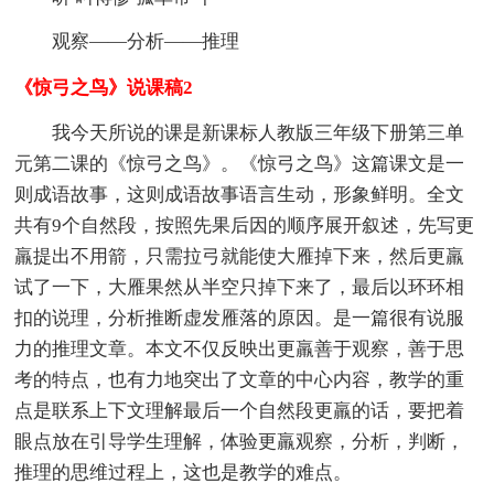
观察——分析——推理
《惊弓之鸟》说课稿2
我今天所说的课是新课标人教版三年级下册第三单
元第二课的《惊弓之鸟》。《惊弓之鸟》这篇课文是一
则成语故事，这则成语故事语言生动，形象鲜明。全文
共有9个自然段，按照先果后因的顺序展开叙述，先写更
羸提出不用箭，只需拉弓就能使大雁掉下来，然后更羸
试了一下，大雁果然从半空只掉下来了，最后以环环相
扣的说理，分析推断虚发雁落的原因。是一篇很有说服
力的推理文章。本文不仅反映出更羸善于观察，善于思
考的特点，也有力地突出了文章的中心内容，教学的重
点是联系上下文理解最后一个自然段更羸的话，要把着
眼点放在引导学生理解，体验更羸观察，分析，判断，
推理的思维过程上，这也是教学的难点。