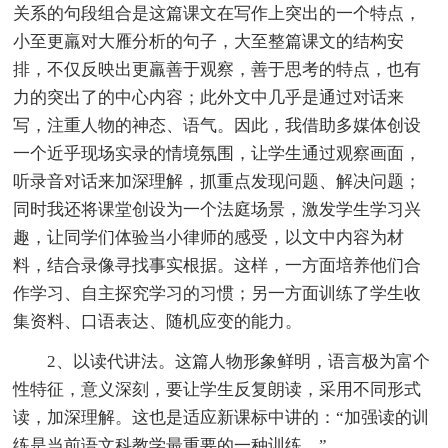
关系的句段组合是这篇课文在写作上突出的一个特点，
小至更羸对大雁分析的句子，大至整篇课文的结构安
排，不仅反映出更羸善于观察，善于思考的特点，也有
力的突出了的中心内容；此外文中几乎是通过对话来
写，注重人物的神态、语气。因此，我借助多媒体创设
一个近乎现场实录的情境氛围，让学生通过观察画面，
听录音对话来加深理解，抓重点发现问题、解决问题；
同时我还将课堂创设为一个法庭场景，激发学生学习兴
趣，让同学们体验当小律师的感受，以文中内容为材
料，结合录像寻找事实根据。这样，一方面培养他们合
作学习、自主探究学习的习惯；另一方面训练了学生收
集资料、口语表达、随机应变的能力。
2、以读代讲法。这篇人物形象鲜明，语言极为富个
性特征，意义深刻，要让学生反复朗读，采用不同形式
读，加深理解。这也是适应新课标中讲的：“加强读的训
练是当前语文科教学最重要的一种训练。”