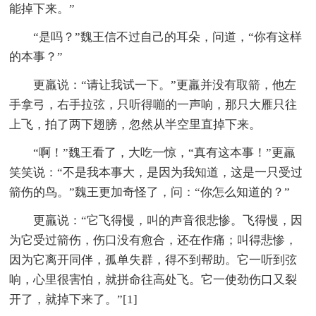
能掉下来。”
“是吗？”魏王信不过自己的耳朵，问道，“你有这样
的本事？”
更羸说：“请让我试一下。”更羸并没有取箭，他左
手拿弓，右手拉弦，只听得嘣的一声响，那只大雁只往
上飞，拍了两下翅膀，忽然从半空里直掉下来。
“啊！”魏王看了，大吃一惊，“真有这本事！”更羸
笑笑说：“不是我本事大，是因为我知道，这是一只受过
箭伤的鸟。”魏王更加奇怪了，问：“你怎么知道的？”
更羸说：“它飞得慢，叫的声音很悲惨。飞得慢，因
为它受过箭伤，伤口没有愈合，还在作痛；叫得悲惨，
因为它离开同伴，孤单失群，得不到帮助。它一听到弦
响，心里很害怕，就拼命往高处飞。它一使劲伤口又裂
开了，就掉下来了。”[1]