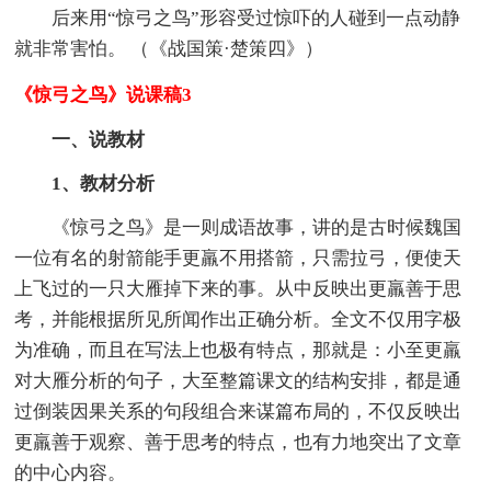
后来用“惊弓之鸟”形容受过惊吓的人碰到一点动静
就非常害怕。 （《战国策·楚策四》）
《惊弓之鸟》说课稿3
一、说教材
1、教材分析
《惊弓之鸟》是一则成语故事，讲的是古时候魏国
一位有名的射箭能手更羸不用搭箭，只需拉弓，便使天
上飞过的一只大雁掉下来的事。从中反映出更羸善于思
考，并能根据所见所闻作出正确分析。全文不仅用字极
为准确，而且在写法上也极有特点，那就是：小至更羸
对大雁分析的句子，大至整篇课文的结构安排，都是通
过倒装因果关系的句段组合来谋篇布局的，不仅反映出
更羸善于观察、善于思考的特点，也有力地突出了文章
的中心内容。