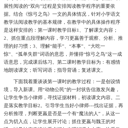
展性阅读的“双向”过程是安排阅读教学程序的重要依
据。结合《惊弓之鸟》一文的具体情况，针对小学语文
教学法阅读教学的基本规律，在教学中的具体操作程序
是这样安排的：第一课时教学目标1、了解课文内容；
2、抓住重点段理解内容，学习更羸善于观察、分析、推
理的好习惯；3、理解“能手”、“本事”、“大吃一
惊”、“孤单失群”词语的意思，并懂得“惊弓之鸟”这一成
语意思，完成课后练习。第二课时教学目标为：有感情
地朗读课文；听写词语；指导背诵；复述课文。
下面我着重谈谈第一课时的教学过程：一是创设情
境，导入新课。用“动物公民”的一封状告信激发兴趣，
让学生争当小律师，寻找证据材料，初读课文内容。二
是落实教学目标2。引导学生当好小律师---找出证据，再
分析推理，判断更羸是否是一个有“魔法的人”，从这一
点为切入点，让学生展开讨论；抓住更羸与魏王的对