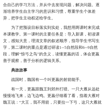
合自己的学习方法，并从中去发现问题，解决问题。逐
渐培养学生自主学习的意识和习惯，尊重学生个体差
异，把学生主动权还给学生。
为了把预设目标落实到实处，我想用两课时来完成
本课教学。第一课时的主要任务是：导入新课，初读课
文，感知大意，理清文章的叙述顺序，指导学生书写生
字，第二课时的重点是通过研读1--5自然段和6--9自然
段，理解“惊弓之鸟”的含义，读懂更羸的话，体会更羸
善于观察，善于分析的逻辑关系。
典故故事
战国时，魏国有一个叫更羸的射箭能手。
有一天，更羸跟魏王到郊外打猎。一只大雁从远处
慢慢地飞来，边飞边鸣。更羸仔细看了看，指着大雁对
魏王说：“大王，我不用箭，只要拉一下弓，这只大雁就