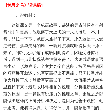
《惊弓之鸟》说课稿4
一、说教材：
这篇课文是一个成语故事，讲述的是古时候有个射
箭能手叫更羸，他观察了天上飞的一只大雁后，不用
箭，只拉一下弓，就使大雁掉了下来。原先这是一只受
过箭伤、孤单失群的雁，一听到弦响就吓得从天上掉下
来了。“惊弓之鸟”这个成语因此得名，比喻受过惊吓
后，遇到一点儿状况就害怕得不得了。这则成语故事语
言生动、形象鲜明。全文共九个自然段，按照先果后因
的顺序展开叙述，先写更羸提出不用箭，只需拉弓就能
使大雁掉下来；然后写更羸试了一下，大雁果然从半空
里直掉下来；最后以环环相扣的说理，分析推断虚发雁
落的原因，是一篇很有说服力的推理文章。更羸之所以
能做出这样的正确分析和决定，是因为他善于观察，勤
于思考。他看得认真、听得仔细，并且能够把看到的、