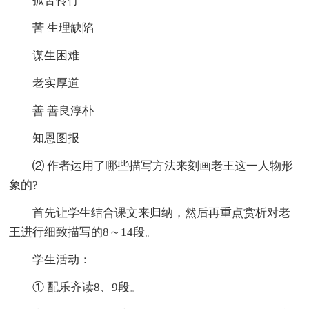
孤苦伶仃
苦 生理缺陷
谋生困难
老实厚道
善 善良淳朴
知恩图报
⑵ 作者运用了哪些描写方法来刻画老王这一人物形
象的?
首先让学生结合课文来归纳，然后再重点赏析对老
王进行细致描写的8～14段。
学生活动：
① 配乐齐读8、9段。