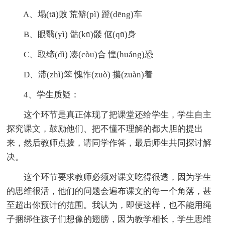
A、塌(tā)败 荒僻(pì) 蹬(dēng)车
B、眼翳(yì) 骷(kū)髅 伛(qū)身
C、取缔(dì) 凑(còu)合 惶(huáng)恐
D、滞(zhì)笨 愧怍(zuò) 攥(zuàn)着
4、学生质疑：
这个环节是真正体现了把课堂还给学生，学生自主
探究课文，鼓励他们、把不懂不理解的都大胆的提出
来，然后教师点拨，请同学作答，最后师生共同探讨解
决。
这个环节要求教师必须对课文吃得很透，因为学生
的思维很活，他们的问题会遍布课文的每一个角落，甚
至超出你预计的范围。我认为，即便这样，也不能用绳
子捆绑住孩子们想像的翅膀，因为教学相长，学生思维