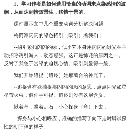
1、学习作者是如何选用恰当的动词来点染感情的波
澜，从而达到情随景生，移情于景的。
课件显示文中几个重要动词分析解决问题
梅雨潭闪闪的绿色招引（吸引）着我们；
--招引紧扣闪闪的绿，似乎它本身用闪闪的绿光在主
动招呼诱引游人，动态感强。这正是惊诧的原因之一。
反衬了我急于赏绿的迫切心情。吸引则显得一般。
我们开始追捉（追逐）她那离合的神光了。
--追捉含有欲捕捉那闪闪的绿的意思，点点闪光如星
星萤火虫，似伸手可捉。追逐则没有这层含义。
揪着草，攀着乱石，小心探身（弯）下去，
--探身与小心相呼应，准确的描写了向下走时脚试探
性的朝下伸的样子。