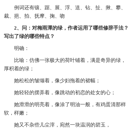
例词还有镶、踞、展、浮、送、钻、扯、揪、攀、
裁、挹、拍、抚摩、掬、吻
2、问：对梅雨潭的绿，作者运用了哪些修辞手法？
写出了绿的哪些特点？
明确：
比喻：仿佛一张极大的荷叶铺着，满是奇异的绿，
厚积着的绿；
她松松的皱缬着，像少妇拖着的裙幅；
她轻轻的摆弄着，像跳动的初恋的处女的心；
她滑滑的明亮着，像涂了明油一般，有鸡蛋清那样
软，样嫩；
她又不杂些儿尘滓，宛然一块温润的碧玉，