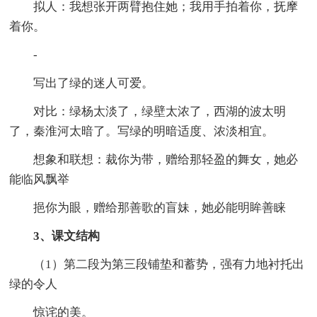
拟人：我想张开两臂抱住她；我用手拍着你，抚摩
着你。
-
写出了绿的迷人可爱。
对比：绿杨太淡了，绿壁太浓了，西湖的波太明
了，秦淮河太暗了。写绿的明暗适度、浓淡相宜。
想象和联想：裁你为带，赠给那轻盈的舞女，她必
能临风飘举
挹你为眼，赠给那善歌的盲妹，她必能明眸善睐
3、课文结构
（1）第二段为第三段铺垫和蓄势，强有力地衬托出
绿的令人
惊诧的美。