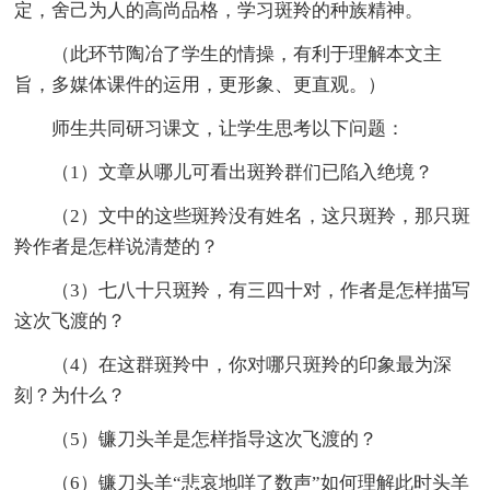
定，舍己为人的高尚品格，学习斑羚的种族精神。
（此环节陶冶了学生的情操，有利于理解本文主
旨，多媒体课件的运用，更形象、更直观。）
师生共同研习课文，让学生思考以下问题：
（1）文章从哪儿可看出斑羚群们已陷入绝境？
（2）文中的这些斑羚没有姓名，这只斑羚，那只斑
羚作者是怎样说清楚的？
（3）七八十只斑羚，有三四十对，作者是怎样描写
这次飞渡的？
（4）在这群斑羚中，你对哪只斑羚的印象最为深
刻？为什么？
（5）镰刀头羊是怎样指导这次飞渡的？
（6）镰刀头羊“悲哀地咩了数声”如何理解此时头羊