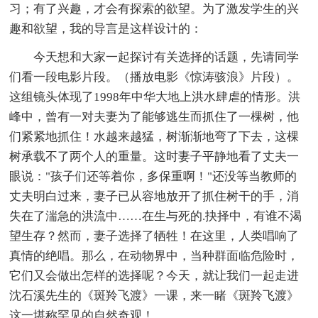
习；有了兴趣，才会有探索的欲望。为了激发学生的兴
趣和欲望，我的导言是这样设计的：
今天想和大家一起探讨有关选择的话题，先请同学
们看一段电影片段。（播放电影《惊涛骇浪》片段）。
这组镜头体现了1998年中华大地上洪水肆虐的情形。洪
峰中，曾有一对夫妻为了能够逃生而抓住了一棵树，他
们紧紧地抓住！水越来越猛，树渐渐地弯了下去，这棵
树承载不了两个人的重量。这时妻子平静地看了丈夫一
眼说："孩子们还等着你，多保重啊！"还没等当教师的
丈夫明白过来，妻子已从容地放开了抓住树干的手，消
失在了湍急的洪流中……在生与死的.抉择中，有谁不渴
望生存？然而，妻子选择了牺牲！在这里，人类唱响了
真情的绝唱。那么，在动物界中，当种群面临危险时，
它们又会做出怎样的选择呢？今天，就让我们一起走进
沈石溪先生的《斑羚飞渡》一课，来一睹《斑羚飞渡》
这一堪称罕见的自然奇观！