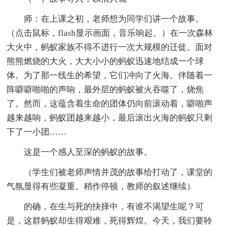
师：在上课之初，老师想为同学们讲一个故事。
（点击鼠标，flash显示画面，音乐响起。）在一次森林
大火中，蚂蚁家族不得不进行一次大规模的迁徙。面对
熊熊燃烧的大火，大大小小的蚂蚁迅速地结成一个球
体。为了那一线生的希望，它们冲向了火海。伴随着一
阵噼噼啪啪的声响，最外层的蚂蚁被火吞噬了，烧焦
了。然而，这蕴含着生命的团体仍向前滚动着，噼啪声
越来越响，蚂蚁团越来越小，最后滚出火海的蚂蚁只剩
下了一小团……
这是一个感人至深的蚂蚁的故事。
（学生们被老师声情并茂的故事给打动了，课堂的
气氛显得有些凝重。稍作停顿，教师的叙述继续）
的确，在生与死的抉择中，有谁不渴望生呢？可
是，这群蚂蚁却生得艰难，死得辉煌。今天，我们要聆