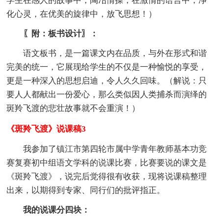
学生在感人的故事中，陶冶情操，在激情的语言中，净
化心灵，在优美的旋律中，放飞思想！）
〖附：板书设计〗：
语文板书，是一篇课文内在品质，与外在形式和谐
完美的统一，它展现给学生的不仅是一种愉悦的享受，
更是一种深入的思想启迪，令人久久回味。（解说：只
要人人都献出一份爱心，那么类似因人类捕杀而演绎的
斑羚飞渡的悲壮故事就不会重演！）
《斑羚飞渡》说课稿3
我参加了镇江市第四轮市属中学青年教师基本功竞
赛复赛初中组语文学科的说课比赛，比赛要说的课文是
《斑羚飞渡》，说完后觉得很有收获，现将说课稿整理
出来，以期得到专家、同行们的批评指正。
我的说课分四块：