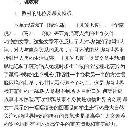
一、说教材
1、教材的地位及课文特点
本单元编选了《珍珠鸟》、《斑羚飞渡》、《华南
虎》、《马》、《狼》等五篇描写人类的生存伙伴――
动物的文章。这些文章不仅反映了人对动物的了解和认
识，对人与自然关系的思考，而且还试图从动物世界里
折射出人类的生活轨迹。《斑羚飞渡》这篇文章生动,细
腻地记叙了斑羚陷入绝境时求生自救的全过程.老斑羚为
了赢得种群的生存机会,用牺牲一半挽救另一半的方法摆
脱困境的壮举，心甘情愿地选择了死亡。这是动物世界
极其悲壮的一幕,叫人意想不到,令人目瞪口呆,何等神奇.
故事非常惊险,可读性强,故事本身就是动物世界的奇观.课
文中展示的一幅幅凄美的图画是向学生进行热爱大自然,
关注动物世界情感的极好的典范,也是提高学生人文素养
的途径,同时有可以提高学生的审美情趣和审美能力。