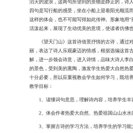
滔天的波浪，这两句所望到的景物是静止的，诗人
四句是写行船的感受，坐在小船上迎着阳光顺流
这样的体会，也不可能写得如此传神。形象地用“
活泼起来，展现了生动优美的意境，使读者仿佛
《望天门山》这首诗借景抒情的古诗，通过对
丽，表达了诗人乐观豪迈的情感，根据选编这首
解，进一步领会诗意，进入诗情，品味大诗人李
的景色，受到美的熏陶，激发学生热爱大自然热
十分必要，所以应重视教会学生如何学习，既培
教学目标：
1、读懂词句意思，理解诗内容，培养学生丰富
2、体会作者热爱大自然、热爱祖国山山水水
3、掌握古诗的学习方法，培养学生的学习能力