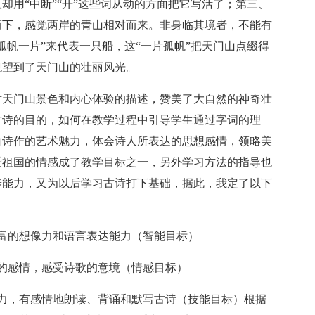
却用“中断”“开”这些词从动的方面把它写活了；第三、
而下，感觉两岸的青山相对而来。非身临其境者，不能有
孤帆一片”来代表一只船，这“一片孤帆”把天门山点缀得
也望到了天门山的壮丽风光。
天门山景色和内心体验的描述，赞美了大自然的神奇壮
古诗的目的，如何在教学过程中引导学生通过字词的理
白诗作的艺术魅力，体会诗人所表达的思想感情，领略美
爱祖国的情感成了教学目标之一，另外学习方法的指导也
养能力，又为以后学习古诗打下基础，据此，我定了以下
的想像力和语言表达能力（智能目标）
的感情，感受诗歌的意境（情感目标）
，有感情地朗读、背诵和默写古诗（技能目标）根据