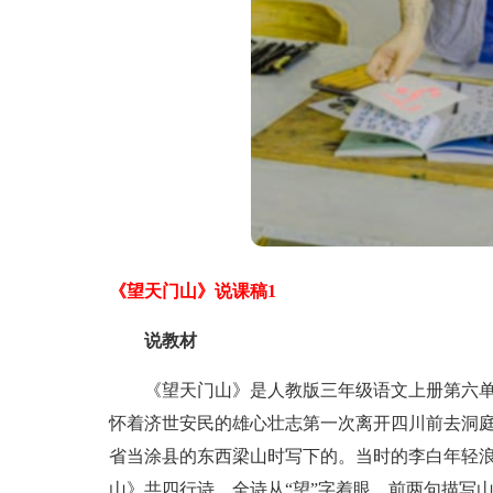
《望天门山》说课稿1
说教材
《望天门山》是人教版三年级语文上册第六单元
怀着济世安民的雄心壮志第一次离开四川前去洞
省当涂县的东西梁山时写下的。当时的李白年轻浪
山》共四行诗，全诗从“望”字着眼，前两句描写