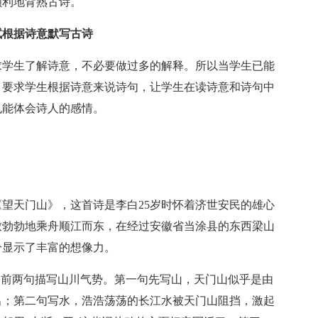
利地背熟古诗。
试根据诗意默写古诗
学生了解诗意，不必要做过多的解释。所以当学生已能
，要求学生根据诗意来说诗句，让学生在读诗意和诗句中
也能体会诗人的感情。
天门山》，这首诗是李白25岁时怀着济世安民的雄心
致勃勃地乘舟顺江而东，在经过安徽省当涂县的东西梁山
分显示了丰富的想像力。
前两句描写山川气势。第一句先写山，天门山似乎是由
出；第二句写水，浩浩荡荡的长江水被天门山阻挡，激起