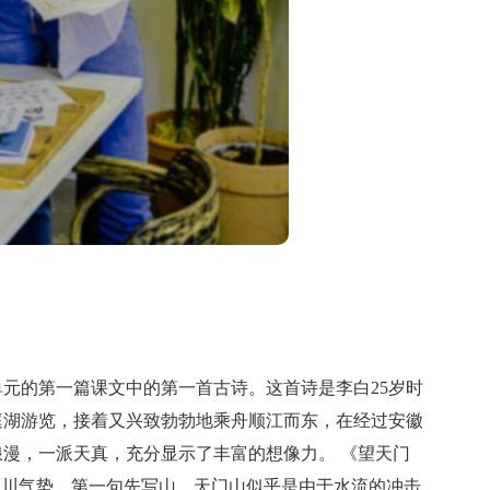
的第一篇课文中的第一首古诗。这首诗是李白25岁时
庭湖游览，接着又兴致勃勃地乘舟顺江而东，在经过安徽
漫，一派天真，充分显示了丰富的想像力。 《望天门
山川气势。第一句先写山，天门山似乎是由于水流的冲击