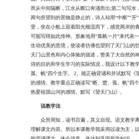
而从中间隔断，江水从断口奔涌而出;第二句写水
两句所望到的景物是静止的，诗人却用“中断”“开
受，坐在小船上迎着阳光顺流而下，感觉两岸的
可能写得如此传神。形象地用“孤帆一片”来代表
生动优美的意境，使读者仿佛也望到了天门山的
天门山景色和内心体验的描述，赞美了大自然的
诗的目的和学生学习的实际情况，我设计以下教学
孤、帆”四个生字。 2、能正确背诵和并试默写《
的感情。教学重点正确读写“断、楚、孤、帆”四
热爱祖国山河的感情。默写《望天门山》。
说教学法
众所周知，读书百遍，其义自现。语文教学离
理解课文内容。所以本课教学我采用以读为主，以
能背诵课文，体会诗意，并达到巩固所学知识。