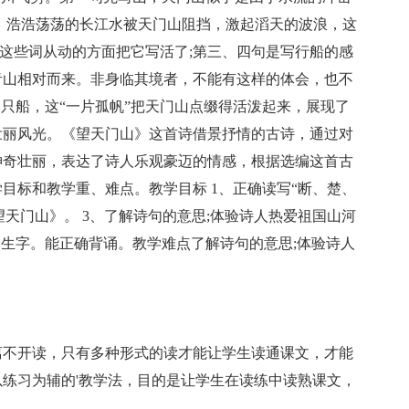
，浩浩荡荡的长江水被天门山阻挡，激起滔天的波浪，这
”这些词从动的方面把它写活了;第三、四句是写行船的感
青山相对而来。非身临其境者，不能有这样的体会，也不
一只船，这“一片孤帆”把天门山点缀得活泼起来，展现了
壮丽风光。《望天门山》这首诗借景抒情的古诗，通过对
神奇壮丽，表达了诗人乐观豪迈的情感，根据选编这首古
目标和教学重、难点。教学目标 1、正确读写“断、楚、
望天门山》。 3、了解诗句的意思;体验诗人热爱祖国山河
个生字。能正确背诵。教学难点了解诗句的意思;体验诗人
不开读，只有多种形式的读才能让学生读通课文，才能
练习为辅的'教学法，目的是让学生在读练中读熟课文，