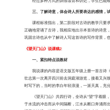
经过多种方式的训练读背和识记，学生已能顺
三、了解诗意，体会诗人所要表达的感情，
课程标准指出，第二阶段对古诗的教学只要求
正确地背诵了古诗，我相应地出示本首诗的诗意
巩固古诗也从中了解诗人写这首诗的写作背景，
《望天门山》说课稿2
一、紧扣特点说教材
我说课的内容是语文版五年级上册一首古诗《望
壮志第一次离开四川前去洞庭湖游览，接着又兴
时写下的，当时的李白年轻浪漫，一派天真，充
《望天门山》共四行诗，全诗从“望”字着眼，
于水流的冲击而从中间隔断，江水从断口奔涌而