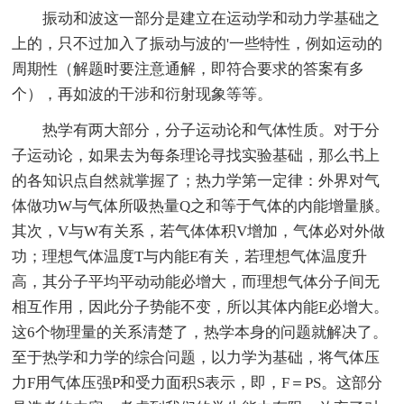
振动和波这一部分是建立在运动学和动力学基础之
上的，只不过加入了振动与波的'一些特性，例如运动的
周期性（解题时要注意通解，即符合要求的答案有多
个），再如波的干涉和衍射现象等等。
热学有两大部分，分子运动论和气体性质。对于分
子运动论，如果去为每条理论寻找实验基础，那么书上
的各知识点自然就掌握了；热力学第一定律：外界对气
体做功W与气体所吸热量Q之和等于气体的内能增量腅。
其次，V与W有关系，若气体体积V增加，气体必对外做
功；理想气体温度T与内能E有关，若理想气体温度升
高，其分子平均平动动能必增大，而理想气体分子间无
相互作用，因此分子势能不变，所以其体内能E必增大。
这6个物理量的关系清楚了，热学本身的问题就解决了。
至于热学和力学的综合问题，以力学为基础，将气体压
力F用气体压强P和受力面积S表示，即，F＝PS。这部分