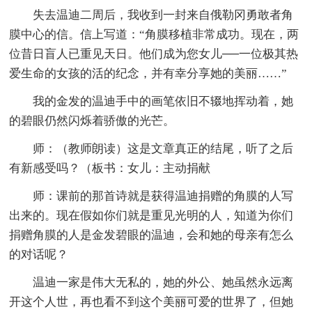
失去温迪二周后，我收到一封来自俄勒冈勇敢者角
膜中心的信。信上写道：“角膜移植非常成功。现在，两
位昔日盲人已重见天日。他们成为您女儿──一位极其热
爱生命的女孩的活的纪念，并有幸分享她的美丽……”
我的金发的温迪手中的画笔依旧不辍地挥动着，她
的碧眼仍然闪烁着骄傲的光芒。
师：（教师朗读）这是文章真正的结尾，听了之后
有新感受吗？（板书：女儿：主动捐献
师：课前的那首诗就是获得温迪捐赠的角膜的人写
出来的。现在假如你们就是重见光明的人，知道为你们
捐赠角膜的人是金发碧眼的温迪，会和她的母亲有怎么
的对话呢？
温迪一家是伟大无私的，她的外公、她虽然永远离
开这个人世，再也看不到这个美丽可爱的世界了，但她