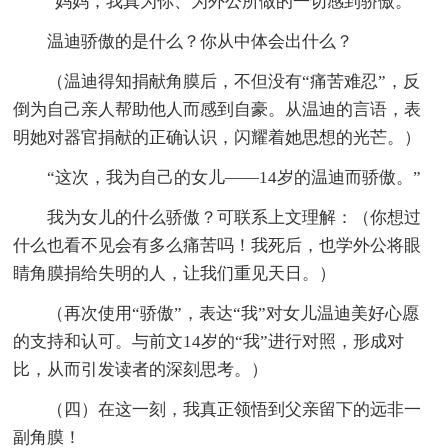
“妈妈，我真为你、为外公所做的一切感到骄傲。”
温迪骄傲的是什么？你从中体会出什么？
（温迪得知捐献角膜后，不但没有“痛苦难忍”，反
倒为自己亲人帮助他人而感到自豪。从温迪的言语，表
明她对器官捐献的正确认识，闪耀着她思想的光芒。）
“这次，我为自己的女儿——14岁的温迪而骄傲。”
我为女儿的什么骄傲？可联系上文理解：（你想过
什么也看不见会有多么痛苦吗！我死后，也学外公将眼
睛角膜捐给失明的人，让我们重见天日。）
（再次使用“骄傲”，表达“我”对女儿温迪美好心愿
的支持和认可。与前文14岁的“我”进行对照，形成对
比，从而引发读者的深刻思考。）
（四）在这一刻，我真正领悟到父亲留下的远非一
副角膜！