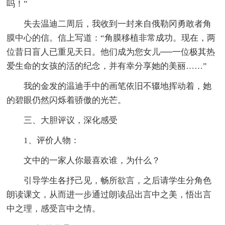
吗！”
失去温迪二周后，我收到一封来自俄勒冈勇敢者角
膜中心的信。信上写道：“角膜移植非常成功。现在，两
位昔日盲人已重见天日。他们成为您女儿──一位极其热
爱生命的女孩的活的纪念，并有幸分享她的美丽……”
我的金发的温迪手中的画笔依旧不辍地挥动着，她
的碧眼仍然闪烁着骄傲的光芒。
三、大胆评议，深化感受
1、评价人物：
文中的一家人你最喜欢谁，为什么？
引导学生各抒己见，畅所欲言，之后请学生分角色
朗读课文，从而进一步通过朗读品出言中之美，悟出言
中之理，感受言中之情。