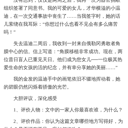
没有想到，仅仅是两周之后，我再一次为器官捐献
组织签署了同意书。我的可爱的女儿，才华横溢的小温
迪，在一次交通事故中丧生了……当我签字时，她的话
儿萦绕在我耳际：“你想过什么也看不见会有多么痛苦
吗！”
失去温迪二周后，我收到一封来自俄勒冈勇敢者角
膜中心的信。信上写道：“角膜移植非常成功。现在，两
位昔日盲人已重见天日。他们成为您女儿──一位极其热
爱生命的女孩的活的纪念，并有幸分享她的美丽……”
我的金发的温迪手中的画笔依旧不辍地挥动着，她
的碧眼仍然闪烁着骄傲的光芒。
大胆评议，深化感受
1、评价人物：文中的一家人你最喜欢谁，为什么？
2、评价作品：你认为这篇文章哪些地方写得好，为