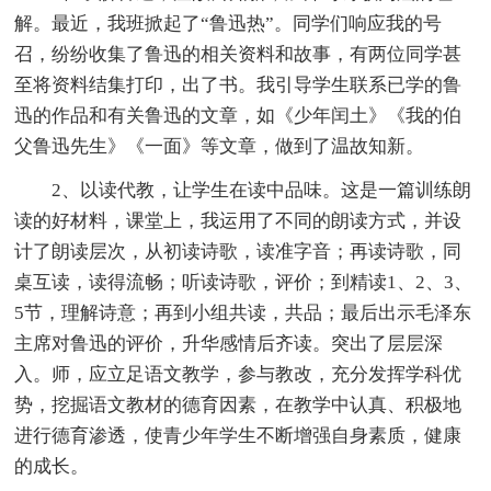
解。最近，我班掀起了“鲁迅热”。同学们响应我的号
召，纷纷收集了鲁迅的相关资料和故事，有两位同学甚
至将资料结集打印，出了书。我引导学生联系已学的鲁
迅的作品和有关鲁迅的文章，如《少年闰土》《我的伯
父鲁迅先生》《一面》等文章，做到了温故知新。
2、以读代教，让学生在读中品味。这是一篇训练朗
读的好材料，课堂上，我运用了不同的朗读方式，并设
计了朗读层次，从初读诗歌，读准字音；再读诗歌，同
桌互读，读得流畅；听读诗歌，评价；到精读1、2、3、
5节，理解诗意；再到小组共读，共品；最后出示毛泽东
主席对鲁迅的评价，升华感情后齐读。突出了层层深
入。师，应立足语文教学，参与教改，充分发挥学科优
势，挖掘语文教材的德育因素，在教学中认真、积极地
进行德育渗透，使青少年学生不断增强自身素质，健康
的成长。