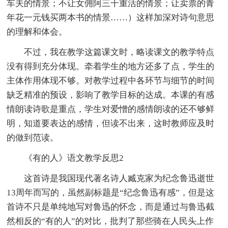
车夫的情景；不让女佣阿三干重活的情景；让卖票的青
年花一元钱买两本书的情景……）这样加深对诗句意思
的理解和体会。
不过，我在教学这篇课文时，略读课文的教学特点
没有得到充分体现。牵着学生的地方还多了点，学生的
主体作用体现不够。对教学过程中各环节与细节的时间
缺乏精准的预设，影响了教学目标的达成。本课的有感
情朗读诗歌是重点，学生对爱憎的感情朗读的还不够鲜
明，知道要表达的感情，但读不出来，这时教师应及时
的做到范读。
《有的人》语文教学反思2
这首诗是我国现代著名诗人臧克家为纪念鲁迅逝世
13周年而写的，虽然副标题是“纪念鲁迅有感”，但是这
首诗不只是单纯地写对鲁迅的怀念，而是通过与鲁迅截
然相反的“有的人”的对比，批判了那些骑在人民头上作