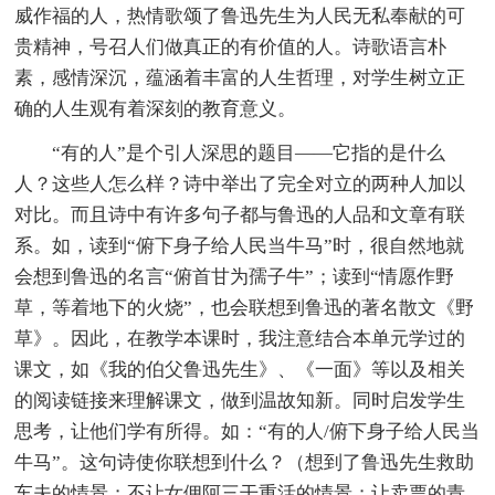
威作福的人，热情歌颂了鲁迅先生为人民无私奉献的可
贵精神，号召人们做真正的有价值的人。诗歌语言朴
素，感情深沉，蕴涵着丰富的人生哲理，对学生树立正
确的人生观有着深刻的教育意义。
“有的人”是个引人深思的题目——它指的是什么
人？这些人怎么样？诗中举出了完全对立的两种人加以
对比。而且诗中有许多句子都与鲁迅的人品和文章有联
系。如，读到“俯下身子给人民当牛马”时，很自然地就
会想到鲁迅的名言“俯首甘为孺子牛”；读到“情愿作野
草，等着地下的火烧”，也会联想到鲁迅的著名散文《野
草》。因此，在教学本课时，我注意结合本单元学过的
课文，如《我的伯父鲁迅先生》、《一面》等以及相关
的阅读链接来理解课文，做到温故知新。同时启发学生
思考，让他们学有所得。如：“有的人/俯下身子给人民当
牛马”。这句诗使你联想到什么？（想到了鲁迅先生救助
车夫的情景；不让女佣阿三干重活的情景；让卖票的青