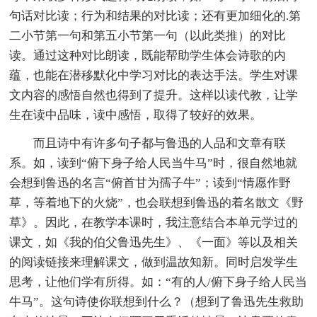
句话对比读；行为和结果的对比读；还有更加细化的.第
二小节第一句和第五小节第一句（以此类推）的对比
读。通过这种对比朗读，既能帮助学生体会诗歌的内
蕴，也能在潜移默化中学习对比的表达手法。学生对课
文内容的感悟自然也得到了提升。这样以读代教，让学
生在读中品味，读中感悟，取得了较好的效果。
而且诗中有许多句子都与鲁迅的人品和文章有联
系。如，读到“俯下身子给人民当牛马”时，很自然地就
会想到鲁迅的名言“俯首甘为孺子牛”；读到“情愿作野
草，等着地下的火烧”，也会联想到鲁迅的着名散文《野
草》。因此，在教学本课时，我注意结合本单元学过的
课文，如《我的伯父鲁迅先生》、《一面》等以及相关
的阅读链接来理解课文，做到温故知新。同时启发学生
思考，让他们学有所得。如：“有的人/俯下身子给人民当
牛马”。这句诗使你联想到什么？（想到了鲁迅先生救助