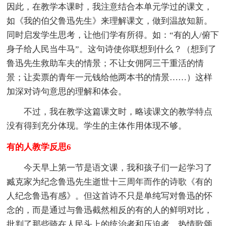
因此，在教学本课时，我注意结合本单元学过的课文，
如《我的伯父鲁迅先生》来理解课文，做到温故知新。
同时启发学生思考，让他们学有所得。如：“有的人/俯下
身子给人民当牛马”。这句诗使你联想到什么？（想到了
鲁迅先生救助车夫的情景；不让女佣阿三干重活的情
景；让卖票的青年一元钱给他两本书的情景……）这样
加深对诗句意思的理解和体会。
不过，我在教学这篇课文时，略读课文的教学特点
没有得到充分体现。学生的主体作用体现不够。
有的人教学反思6
今天早上第一节是语文课，我和孩子们一起学习了
臧克家为纪念鲁迅先生逝世十三周年而作的诗歌《有的
人纪念鲁迅有感》。但这首诗不只是单纯写对鲁迅的怀
念的，而是通过与鲁迅截然相反的有的人的鲜明对比，
批判了那些骑在人民头上的统治者和压迫者，热情歌颂