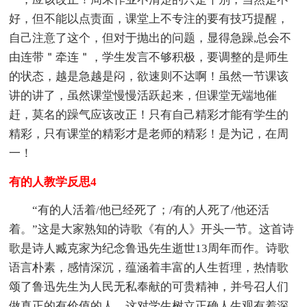
好，但不能以点责面，课堂上不专注的要有技巧提醒，
自己注意了这个，但对于抛出的问题，显得急躁,总会不
由连带＂牵连＂，学生发言不够积极，要调整的是师生
的状态，越是急越是闷，欲速则不达啊！虽然一节课该
讲的讲了，虽然课堂慢慢活跃起来，但课堂无端地催
赶，莫名的躁气应该改正！只有自己精彩才能有学生的
精彩，只有课堂的精彩才是老师的精彩！是为记，在周
一！
有的人教学反思4
“有的人活着/他已经死了；/有的人死了/他还活
着。”这是大家熟知的诗歌《有的人》开头一节。这首诗
歌是诗人臧克家为纪念鲁迅先生逝世13周年而作。诗歌
语言朴素，感情深沉，蕴涵着丰富的人生哲理，热情歌
颂了鲁迅先生为人民无私奉献的可贵精神，并号召人们
做真正的有价值的人。这对学生树立正确人生观有着深