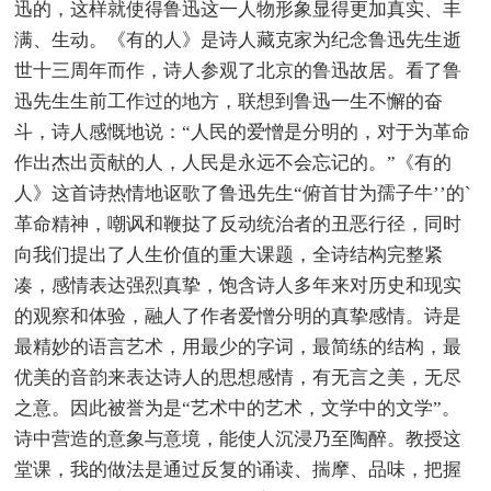
迅的，这样就使得鲁迅这一人物形象显得更加真实、丰
满、生动。《有的人》是诗人藏克家为纪念鲁迅先生逝
世十三周年而作，诗人参观了北京的鲁迅故居。看了鲁
迅先生生前工作过的地方，联想到鲁迅一生不懈的奋
斗，诗人感慨地说：“人民的爱憎是分明的，对于为革命
作出杰出贡献的人，人民是永远不会忘记的。”《有的
人》这首诗热情地讴歌了鲁迅先生“俯首甘为孺子牛’’的`
革命精神，嘲讽和鞭挞了反动统治者的丑恶行径，同时
向我们提出了人生价值的重大课题，全诗结构完整紧
凑，感情表达强烈真挚，饱含诗人多年来对历史和现实
的观察和体验，融人了作者爱憎分明的真挚感情。诗是
最精妙的语言艺术，用最少的字词，最简练的结构，最
优美的音韵来表达诗人的思想感情，有无言之美，无尽
之意。因此被誉为是“艺术中的艺术，文学中的文学”。
诗中营造的意象与意境，能使人沉浸乃至陶醉。教授这
堂课，我的做法是通过反复的诵读、揣摩、品味，把握