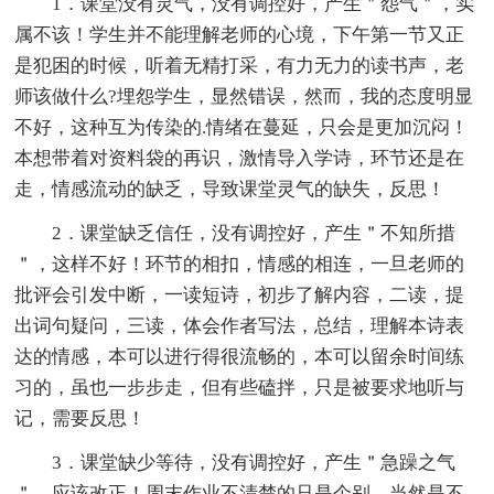
1．课堂没有灵气，没有调控好，产生＂怨气＂，实
属不该！学生并不能理解老师的心境，下午第一节又正
是犯困的时候，听着无精打采，有力无力的读书声，老
师该做什么?埋怨学生，显然错误，然而，我的态度明显
不好，这种互为传染的.情绪在蔓延，只会是更加沉闷！
本想带着对资料袋的再识，激情导入学诗，环节还是在
走，情感流动的缺乏，导致课堂灵气的缺失，反思！
2．课堂缺乏信任，没有调控好，产生＂不知所措
＂，这样不好！环节的相扣，情感的相连，一旦老师的
批评会引发中断，一读短诗，初步了解内容，二读，提
出词句疑问，三读，体会作者写法，总结，理解本诗表
达的情感，本可以进行得很流畅的，本可以留余时间练
习的，虽也一步步走，但有些磕拌，只是被要求地听与
记，需要反思！
3．课堂缺少等待，没有调控好，产生＂急躁之气
＂，应该改正！周末作业不清楚的只是个别，当然是不