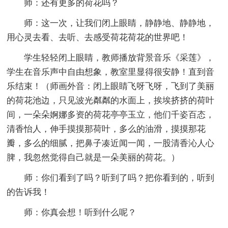
师：还有更多的荷花吗？
师：这一次，让我们闭上眼睛，静静地、静静地，
用心灵去看、去听、去感受荷花荷花的世界吧！
学生轻轻闭上眼睛，教师播放背景音乐《采莲》，
学生在音乐声中自由想象，教室里显得很安静！直到音
乐结束！（师画外音：闭上眼睛飞呀飞呀，飞到了美丽
的荷花池边，只见波光粼粼的水面上，挨埃挤挤的荷叶
间，一朵朵婀娜多资的荷花亭亭玉立，他们千姿百态，
清香怡人，伸手摸摸那荷叶，多么的油滑，摸摸那花
瓣，多么的细腻，把鼻子凑近闻一闻，一股清香沁人心
脾，我忽然觉得自己就是一朵美丽的荷花。）
师：你们看到了吗？听到了吗？把你看到的，听到
的告诉我！
师：你真会想！听到什么呢？