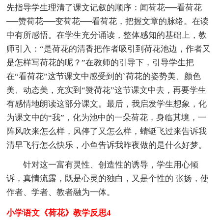
先指导学生理清了课文记叙的顺序：闻荷花──看荷花
──赞荷花──变荷花──看荷花，把握文章的脉络。在读
中有所感悟。在学生充分诵读，整体感知的基础上，教
师引入：“是荷花的清香把作者吸引到荷花池边，作者又
是怎样写荷花的呢？”在教师的引导下，引导学生把
在“看荷花”这节课文中感受到的`荷花的姿势美、颜色
美、动态美，充实到“赞荷花”这节课文中去，再要学生
有感情地朗读这部分课文。最后，我启发学生想象，化
为课文中的“我”，化为池中的一朵荷花，身临其境，一
阵风吹来怎么样，风停了又怎么样，蜻蜓飞过来告诉我
清早飞行怎么快乐，小鱼告诉我昨夜做的是什么好梦。
针对这一富有灵性、创造性的诱导，学生用心倾
诉，真情流露，既是心灵的独白，又是个性的 张扬，使
作者、学者、教者融为一体。
小学语文《荷花》教学反思4