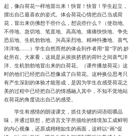
起，像白荷花一样地冒出来！快冒！快冒！学生起立，
摆出自己最喜欢的姿式。体会荷花心情把自己当成荷
花，冒出来仿佛想干些什么，想说些什么？（使劲地、
不停地、急切地、笔直地、高高地、痛痛快快地、争先
恐后地、生机勃勃地、兴高采烈地、精神抖擞地、喜气
洋洋地……）学生自然而然的体会到作者用“冒”字的.妙
处所在。大家看，这就是从挨挨挤挤的荷叶之间喜气洋
洋、生机勃勃地冒出来的白荷花。（课件播放荷花）这
时的他们已经把自己想像成了白荷花。这种换位思考只
有产生深刻的体验才能形成，是因为学生在感受荷花之
美的过程中已经把自己的情感融入其中，不知不觉地站
在荷花的角度说出自己的感受。
学生有感情的朗读课文，抓住关键的词语咀嚼品
味，并通过联想，把语言文字所描绘的情境加工成鲜明
的内心视像，还原成栩栩如生的画面，这样以“画”促