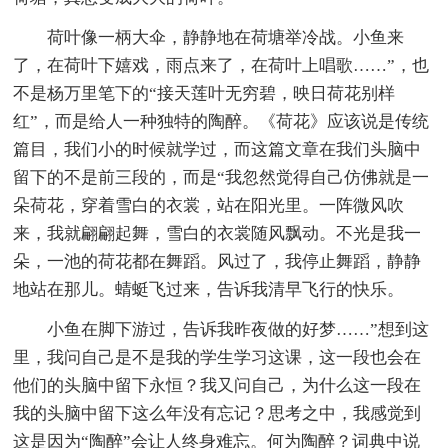
荷叶像一柄大伞，静静地在荷塘举冷战。小鱼来
了，在荷叶下嬉戏，雨点来了，在荷叶上唱歌……”，也
不是杨万里笔下的“接天莲叶无穷碧，映日荷花别样
红”，而是给人一种独特的陶醉。《荷花》应该说是传统
篇目，我们小的时候就学过，而这篇文章在我们头脑中
留下的不是前三段的，而是“我忽然觉得自己仿佛就是一
朵荷花，穿着雪白的衣裳，站在阳光里。一阵微风吹
来，我就翩翩起舞，雪白的衣裳随风飘动。不光是我一
朵，一池的荷花都在舞蹈。风过了，我停止舞蹈，静静
地站在那儿。蜻蜓飞过来，告诉我清早飞行的快乐。
小鱼在脚下游过，告诉我昨夜做的好梦……”想到这
里，我问自己是不是我的学生学习这课，这一段也会在
他们的头脑中留下永恒？我又问自己，为什么这一段在
我的头脑中留下这么年没有忘记？思考之中，我感觉到
这是因为“陶醉”会让人终身难忘。何为陶醉？词典中说