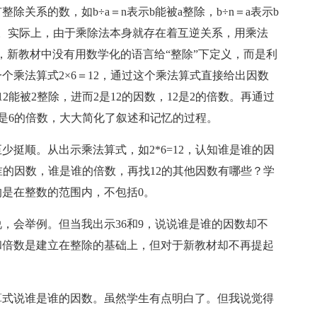
关系的数，如b÷a＝n表示b能被a整除，b÷n＝a表示b
。实际上，由于乘除法本身就存在着互逆关系，用乘法
，新教材中没有用数学化的语言给“整除”下定义，而是利
个乘法算式2×6＝12，通过这个乘法算式直接给出因数
2能被2整除，进而2是12的因数，12是2的倍数。再通过
，12是6的倍数，大大简化了叙述和记忆的过程。
顺。从出示乘法算式，如2*6=12，认知谁是谁的因
是谁的因数，谁是谁的倍数，再找12的其他因数有哪些？学
是在整数的范围内，不包括0。
会举例。但当我出示36和9，说说谁是谁的因数却不
和倍数是建立在整除的基础上，但对于新教材却不再提起
算式说谁是谁的因数。虽然学生有点明白了。但我说觉得