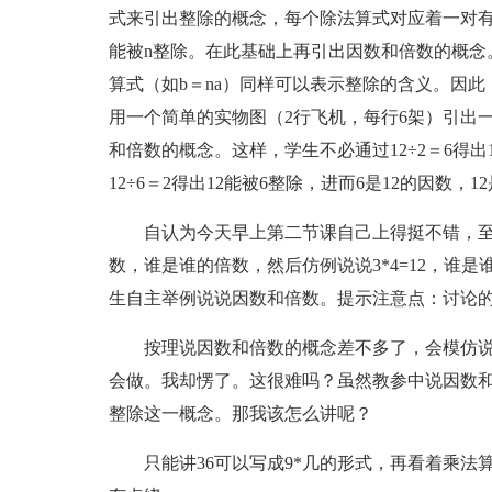
式来引出整除的概念，每个除法算式对应着一对有整除
能被n整除。在此基础上再引出因数和倍数的概念
算式（如b＝na）同样可以表示整除的含义。因此
用一个简单的实物图（2行飞机，每行6架）引出一
和倍数的概念。这样，学生不必通过12÷2＝6得出1
12÷6＝2得出12能被6整除，进而6是12的因数
自认为今天早上第二节课自己上得挺不错，至少挺
数，谁是谁的倍数，然后仿例说说3*4=12，谁
生自主举例说说因数和倍数。提示注意点：讨论的
按理说因数和倍数的概念差不多了，会模仿说，
会做。我却愣了。这很难吗？虽然教参中说因数
整除这一概念。那我该怎么讲呢？
只能讲36可以写成9*几的形式，再看着乘法