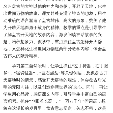
名叫盘古的大神以他的神力和身躯，开辟了天地，化生
出世间万物的故事。课文处处充满了神奇的想象，用生
动准确的语言塑造了盘古雄伟、高大的形象，赞美了他
为开辟天地而勇于献身的精神。教学的重点是引导学生
了解盘古开天地的故事内容，激发阅读神话故事的兴
趣，培养想象力。教学中，重点抓住盘古怎样开天辟
地，又怎样化生出世间万物这两部分教学内容，体会盘
古伟大的献身精神。
学习第二自然段时，让学生抓住“左手持凿，右手握
斧”，“猛劈猛凿“，”巨石崩裂“等关键词语，想象盘古开
天辟地时的情景，感受开天辟地的艰难，体会盘古对光
明的无限向往，以及创造崭新世界的`决心。同时，再让
学生用心品读，感悟课文内容，引导学生丰富自己的语
言积累。抓住“也跟着长高”，“一万八千年”等词语，想
象在这漫长的岁月里，盘古意志坚定，矢志不移，这是