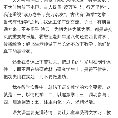
不为时尚放下永恒。古人提倡“读万卷书，行万里路”，
我还重视“读万卷书，交万名友”。古代有“游学”之举，
当代有“留学”之风，我还主张广泛交流。子日：有朋自
远方来，不亦乐乎!诗云：为切为磋为琢为磨。都是讲交
流的重要与乐趣。霍懋征老师年逾八旬还去西北讲学，
传播经验；魏书生老师做了局长还不放下教学，他们是
真正的事业家。
还要在备课上下苦功夫。把过多的时光用在制作课
件上，而不用在钻研教材与研究学生上，是得不偿失。
把功夫用在实处，而不要做虚功。
我在教学实践中，总结了语文教学的六个要素。这
就是：一、以情励学；二、以趣激学；三、调动参与；
四、启迪创造；五、注重内化；六、求精求活。
语文课堂要充满诗情，要让儿童享受语文学习，教