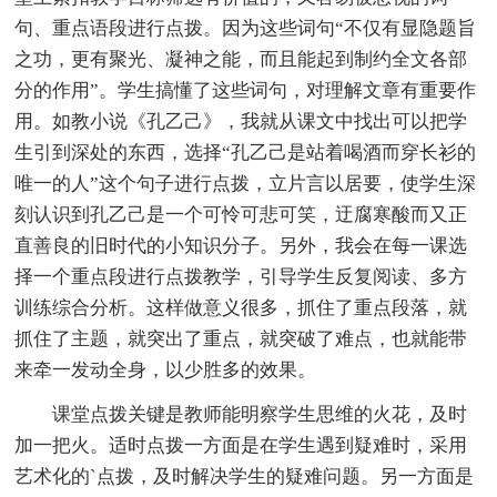
句、重点语段进行点拨。因为这些词句“不仅有显隐题旨
之功，更有聚光、凝神之能，而且能起到制约全文各部
分的作用”。学生搞懂了这些词句，对理解文章有重要作
用。如教小说《孔乙己》，我就从课文中找出可以把学
生引到深处的东西，选择“孔乙己是站着喝酒而穿长衫的
唯一的人”这个句子进行点拨，立片言以居要，使学生深
刻认识到孔乙己是一个可怜可悲可笑，迂腐寒酸而又正
直善良的旧时代的小知识分子。另外，我会在每一课选
择一个重点段进行点拨教学，引导学生反复阅读、多方
训练综合分析。这样做意义很多，抓住了重点段落，就
抓住了主题，就突出了重点，就突破了难点，也就能带
来牵一发动全身，以少胜多的效果。
课堂点拨关键是教师能明察学生思维的火花，及时
加一把火。适时点拨一方面是在学生遇到疑难时，采用
艺术化的`点拨，及时解决学生的疑难问题。另一方面是