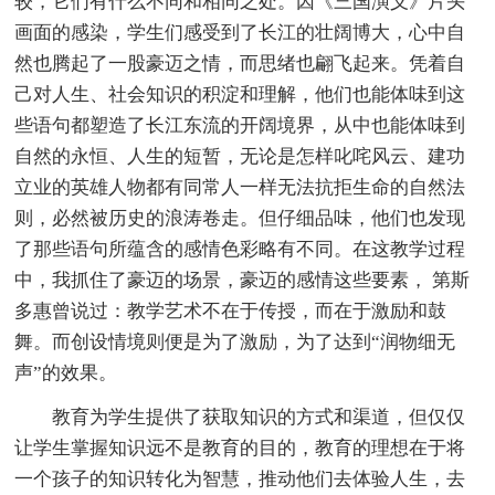
较，它们有什么不同和相同之处。因《三国演义》片头
画面的感染，学生们感受到了长江的壮阔博大，心中自
然也腾起了一股豪迈之情，而思绪也翩飞起来。凭着自
己对人生、社会知识的积淀和理解，他们也能体味到这
些语句都塑造了长江东流的开阔境界，从中也能体味到
自然的永恒、人生的短暂，无论是怎样叱咤风云、建功
立业的英雄人物都有同常人一样无法抗拒生命的自然法
则，必然被历史的浪涛卷走。但仔细品味，他们也发现
了那些语句所蕴含的感情色彩略有不同。在这教学过程
中，我抓住了豪迈的场景，豪迈的感情这些要素， 第斯
多惠曾说过：教学艺术不在于传授，而在于激励和鼓
舞。而创设情境则便是为了激励，为了达到“润物细无
声”的效果。
教育为学生提供了获取知识的方式和渠道，但仅仅
让学生掌握知识远不是教育的目的，教育的理想在于将
一个孩子的知识转化为智慧，推动他们去体验人生，去