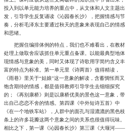
投入到以单元能力培养的重点中，从文体和人文主题出
发，引导学生反复诵读《沁园春长沙》，把握情感与节
奏，分析毛泽东主要通过秋天的意象来表现自己的情感
和思绪。
把握住编排体例的特点，我们也不难看出，在教材
处理上做取舍应该抓住单元重点备课。以能最典型地体
现情感与意象的美，同时又体现了诗歌用字简约含义丰
富的特点为标准。第一单元里《诗两首》值得精读，
《雨巷》里关于“姑娘”这一意象的解读，含蓄惆怅而又
饱含期待的情感，都是值得教师引导学生去细细探究
的；《再别康桥》则是以康桥优美的景色这一意象，带
出自己恋恋不舍的情感。第四课《中外短诗五首》中
《在一个地铁车站》，人群中的面孔与湿漉漉的黑色枝
条上的许多花瓣这两个意象之间的关系也很值得玩味。
相比之下，第一课《沁园春长沙》第三课《大堰河——