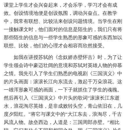
课堂上学生才会兴奋起来，才会乐学，学习才会有成
效。创设情境地便是创设氛围，调动兴奋点。在教学
中，我常有联想、比较法来创设问题情境。当学生在刚
一接触课文时，他们面对的信息是陌生的，我们只有将
那些陌生的信息与一些学生熟悉的形象可感的东西加以
联想、比较，他们的心理才会相容而欣然接受。
如我在讲授苏轼的《念奴娇赤壁怀古》时，为了让
学生领会诗中豪迈壮阔的意境和苏轼对英雄人物的仰慕
之情。我先引入了学生们熟悉的电视剧《三国演义》中
的片头画面：滚滚长江向东流去，激起千万朵浪花。这
一雄浑形象可感的画面，一下子就抓住了学生的魂魄。
然后再引入《三国演义》中片头的歌词“滚滚长江东逝
水，浪花淘尽英雄，是非成败转头空，青山依旧在，几
度夕阳红。”将它与课文中的“大江东去，浪淘尽，千古
风流人物。故垒西边，人道是：三国周郎赤壁。”相比