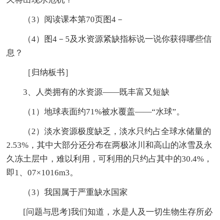
（3）阅读课本第70页图4－
（4）图4－5及水资源紧缺指标说一说你获得哪些信
息？
［归纳板书］
3、人类拥有的水资源——既丰富又短缺
（1）地球表面约71%被水覆盖——“水球”。
（2）淡水资源极度缺乏，淡水只约占全球水储量的
2.53%，其中大部分还分布在两极冰川和高山的冰雪及永
久冻土层中，难以利用，可利用的只约占其中的30.4%，
即1、07×1016m3。
（3）我国属于严重缺水国家
[问题与思考]我们知道，水是人及一切生物生存所必