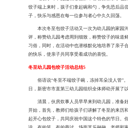
饺子端上来时，孩子们拿起碗和勺，争先恐后品
子，快乐与感恩在每一位参与者心中久久回荡。
本次冬至包饺子活动又一次为幼儿园的家园沟
评，称赞幼儿园考虑周到细致，称赞饺子的味道
习俗，同时，在活动中也潜移默化地培养了亲子
的快乐，使亲子共同享受着成功的喜悦。
冬至幼儿园包饺子活动总结5
俗语说“冬至不端饺子碗，冻掉耳朵没人管”。为
日，新密市市直第三幼儿园组织全体师幼开展了以
清晨，伙房炊事人员早早来到幼儿园，准备好香
开始，首先，教师们给孩子们讲解了冬至的来历
起开心包饺子，共同庆祝中国这个特色的节日。
说、有的笑、有的商讨，场面其乐融融。老师和