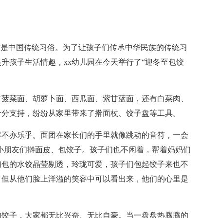
”是中国传统习俗。为了让孩子们传承中华民族的传统习
升孩子生活情趣，xx幼儿园在今天举行了“迎冬至包饺
菠菜面、胡萝卜面、西瓜面、紫甘蓝面，还有白菜肉、
十分支持，纷纷从家里带来了擀面杖、饺子盘等工具。
不亦乐乎。面团在家长们的手里就像跳动的音符，一会
小朋友们擀面皮、包饺子。孩子们也不闲着，帮着妈妈们
们包的水饺晶莹剔透，玲珑可爱，孩子们包起饺子来也不
，但从他们脸上洋溢的笑容中可以看出来，他们的心里是
饺子，大家都无比兴奋、无比自豪。当一盘盘热腾腾的