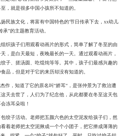
冬至，就是很多中国小孩所不知道的。
民族文化，将富有中国特色的'节日传承下去，xx幼儿
传承”的主题教育活动。
组织孩子们用观看动画片的形式，简单了解了冬至的由
一天，是白天最短，夜晚最长的一天。通过观看动画片，
包饺子、搓汤圆、吃馄饨等等。其中，孩子们最感兴趣的
种食品，但是对于它的来历却没有知道的。
杰作，知道了它的原名叫“娇耳“，是张仲景为了救治遭
至这天去世了，人们为了纪念他，从此都要在冬至这天包
不会冻耳朵啦！
包饺子活动。老师把五颜六色的太空泥发给孩子们，然
的看着老师把太空泥揪成一个个小团子，把它擀成薄薄的
起来，捏紧，一个“饺子”就包好了。平时，只吃过饺子却