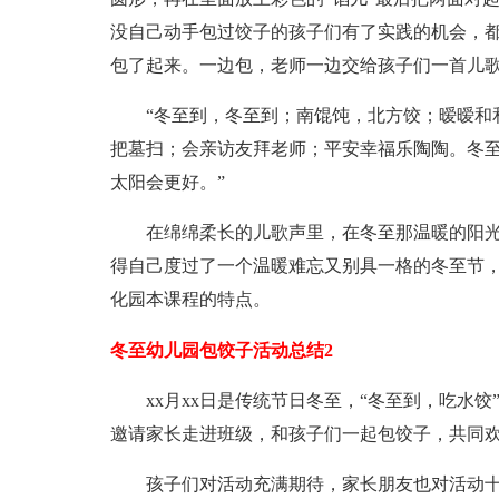
没自己动手包过饺子的孩子们有了实践的机会，
包了起来。一边包，老师一边交给孩子们一首儿
“冬至到，冬至到；南馄饨，北方饺；暧暧和和
把墓扫；会亲访友拜老师；平安幸福乐陶陶。冬
太阳会更好。”
在绵绵柔长的儿歌声里，在冬至那温暖的阳光里
得自己度过了一个温暖难忘又别具一格的冬至节
化园本课程的特点。
冬至幼儿园包饺子活动总结2
xx月xx日是传统节日冬至，“冬至到，吃水饺
邀请家长走进班级，和孩子们一起包饺子，共同
孩子们对活动充满期待，家长朋友也对活动十