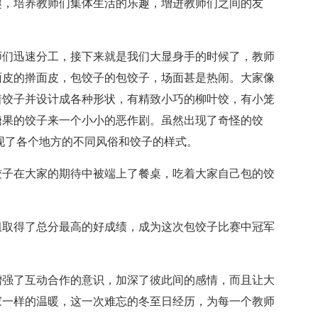
趣，培养教师们集体生活的乐趣，增进教师们之间的友
师们迅速分工，接下来就是我们大显身手的时候了，教师
面皮的擀面皮，包饺子的包饺子，场面甚是热闹。大家像
着饺子并设计成各种形状，有精致小巧的柳叶饺，有小笼
、糖果的饺子来一个小小的恶作剧。虽然出现了奇怪的饺
现了各个地方的不同风俗和饺子的样式。
子在大家的期待中被端上了餐桌，吃着大家自己包的饺
取得了总分最高的好成绩，成为这次包饺子比赛中冠军
强了互动合作的意识，加深了彼此间的感情，而且让大
家一样的温暖，这一次难忘的冬至日经历，为每一个教师