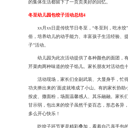
的集体生活都留下了一页页美好的回忆。
冬至幼儿园包饺子活动总结4
xx月xx日是传统节日冬至，“冬至到，吃水饺
俗，培养幼儿的动手能力、丰富孩子生活经验、提
子”活动。
幼儿园为此次活动提供了各种颜色的面团，有
芹菜肉两种味道的饺子馅儿。家长朋友对活动也
活动现场，家长们全副武装、大显身手，忙得
功夫擀出来的`面皮就堆成了小山。有的家长协助
按皮、撒面粉，场面温馨感人、其乐融融。家长
甘示弱，包出来的饺子虽然千姿百态，形态各异
多么开心快乐！
吃饺子环节更是精彩叠加，看着自己亲手包的