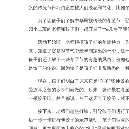
义的传统节日习俗正在被人们淡忘和简化。比如
为了让孩子们了解中华民族传统的冬至节，弘扬
园小二班的老师和孩子们一起开展了“快乐冬至我
活动开始啦，老师根据孩子们的年龄特点，先
来，知道了它是24节气中最早制定出的一个，这
孩子们还了解了一些冬至节的有趣的风俗，例如
是饺子的传说。因为饺子是孩子们非常熟悉的一
现在，孩子们明白了原来它是“医圣”张仲景的
受冻耳之苦的乡亲们而做的。后来，张仲景在冬
一顿饺子吃，并且都说，冬至这天吃了饺子，就
接下来，老师们趁热打铁，引导孩子们进行了
后一步一步进行包饺子的示范活动。孩子们认真
圆形，再在里面放上彩色的“馅儿”最后把两面对